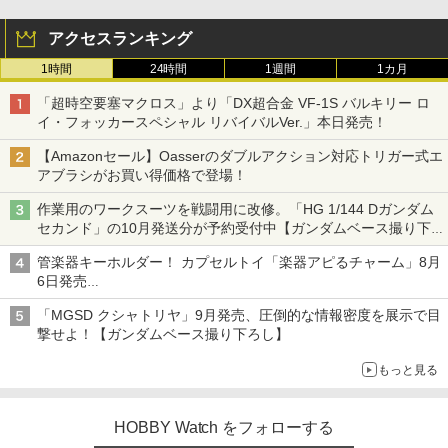
アクセスランキング
1時間
24時間
1週間
1カ月
「超時空要塞マクロス」より「DX超合金 VF-1S バルキリー ロ
イ・フォッカースペシャル リバイバルVer.」本日発売！
【Amazonセール】Oasserのダブルアクション対応トリガー式エ
アブラシがお買い得価格で登場！
作業用のワークスーツを戦闘用に改修。「HG 1/144 Dガンダム
セカンド」の10月発送分が予約受付中【ガンダムベース撮り下
ろし】
管楽器キーホルダー！ カプセルトイ「楽器アピるチャーム」8月
6日発売
チューバ、テナサクなど5種各3色
「MGSD クシャトリヤ」9月発売、圧倒的な情報密度を展示で目
撃せよ！【ガンダムベース撮り下ろし】
もっと見る
HOBBY Watch をフォローする