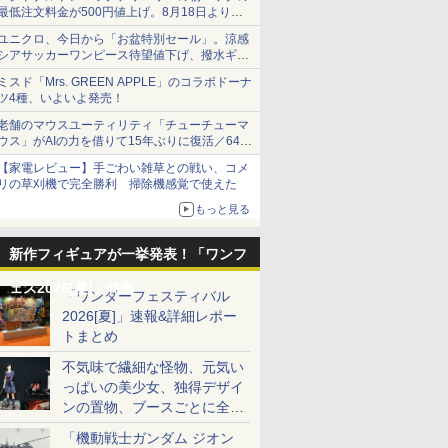
最低注文料金が500円値上げ。8月18日より
1,500円から受付
ユニクロ、今日から「お盆特別セール」。涼感
シアサッカーワンピース待望値下げ、撥水ギア
ショーツは1990円に
ミスド「Mrs. GREEN APPLE」のコラボドーナ
ツ4種、いよいよ発売！
老舗のマウスユーティリティ「チューチューマ
ウス」がAIの力を借りて15年ぶりに復活／64bit
化、Windows 10/11、「Chrome」も走り回
【家電レビュー】手ごわい雑草との戦い、コメ
る。復活記念で2026年末まで500円
リの草刈機で完全勝利 掃除機感覚で使えた
もっと見る
新作フィギュアが一挙発表！「ワンフ
ェス2026[夏]」特集
「ワンダーフェスティバル
2026[夏]」速報&詳細レポー
トまとめ
不気味で繊細な怪物、元気い
っぱいの美少女、独得デザイ
ンの置物、ブースごとに全く
異なる世界が広がる一般ディ
「機動戦士ガンダム ジオン
ーラーフォトレポート