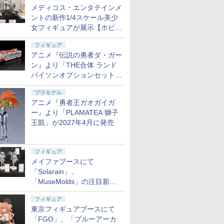
決定
メディコス・エンタテインメ
ントの新作1/4スケール美少
女フィギュアが展示【ホビー
メーカー合同展示会】
フィギュア
アニメ『伝説の勇者ダ・ガー
ン』より「THE合体 ランド
バイソンオプションセット」
が2027年5月に発売
プラモデル
アニメ『勇者王ガオガイガ
ー』より「PLAMATEA 獅子
王凱」が2027年4月に発売
フィギュア
メイファブースにて
「Solarain」、
「MuseMolds」の注目新作
フィギュアが展示【ホビーメ
フィギュア
ーカー合同展示会】
東京フィギュアブースにて
「FGO」、「ブルーアーカ