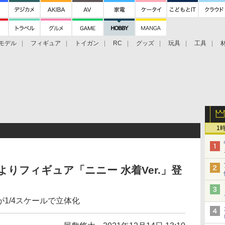
モデル
フィギュア
トイガン
RC
グッズ
玩具
工具
1
H」よりフィギュア「ニニー 水着Ver.」登
1/4スケールで立体化