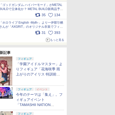
pic.x.com/nszPIDTpbg
「ゴッドガンダム ハイパーモード」がMETAL
BUILDで立体化か？ METAL BUILD新商品予告
が公開 pic.x.com/HIcLLIM3ar
35
134
「ホロライブ English -Myth-」より一伊那尓栖
さんが「AXGRIT」のオリジナル衣装でフィギ
ュア化 pic.x.com/YMGhdIAzNa
31
393
もっと見る
新記事
フィギュア
「学園アイドルマスター」よ
りフィギュア「花海咲季 雨
上がりのアイリス 特訓前
Ver.」が2027年4月に発売
フィギュア
イベント
今年のテーマは「集え」。フ
ィギュアイベント
「TAMASHII NATION
2026」が11月13日より開催
フィギュア