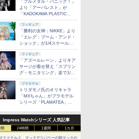
「フルメタル・パニック！」
より「アーバレスト」が
「KADOKAWA PLASTIC
MODEL SERIES」から1/48
フィギュア
スケールで登場！
「勝利の女神：NIKKE」より
「エレグ：ブーム・アンド・
ショック」が1/4スケールで
フィギュア化！
フィギュア
「アズールレーン」よりキア
サージが着せ替え「スプリン
グ・モニタリング」姿で1/6
スケールフィギュア化！
プラモデル
トリダモノ氏のオリキャラ
「MXちゃん」がプラモデル
シリーズ「PLAMATEA」で
登場！ 2027年1月発売予定
Impress Watchシリーズ 人気記事
時間
24時間
1週間
1カ月
マクドナルド、マックデリバリーの朝マックの