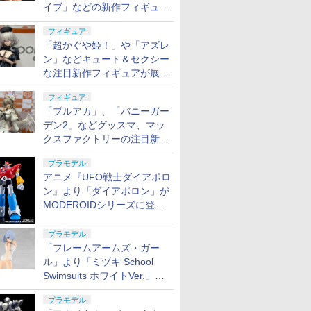
イブ」などの新作フィギュア
が展示【ホビーメーカー合同
フィギュア
展示会】
「超かぐや姫！」や「アズレ
ン」などキュート＆セクシー
な注目新作フィギュアが展示
【ホビーメーカー合同展示
フィギュア
会】
「ブルアカ」、「バニーガー
デン2」などグッスマ、マッ
クスファクトリーの注目新作
フィギュアが展示【ホビーメ
プラモデル
ーカー合同展示会】
アニメ『UFO戦士ダイアポロ
ン』より「ダイアポロン」が
MODEROIDシリーズに登
場。2027年2月に発売
プラモデル
「フレームアームズ・ガー
ル」より「ミヅキ School
Swimsuits ホワイトVer.」が8
月10日から予約開始決定！
プラモデル