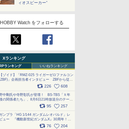
ィオスピーカー”
HOBBY Watch をフォローする
Xランキング
RPランキング
いいねランキング
【ゾイド】「RMZ-025 ライガーゼロファルコン
(ZBF)」企画担当者インタビュー ZBFから従来
デザインまで再現可能なボリューム満点のキッ
226
608
ト pic.x.com/6zOqQAQKkX
野中剛氏や寺野彰氏が登壇！ BS-TBS「Ｘ年
後の関係者たち」、8月6日21時放送分のテーマ
は「超合金」！ pic.x.com/uWyt1uyuFm
95
257
ガンプラ「HG 1/144 ガンダムレオパルド」レ
ビュー 『機動新世紀ガンダムX』30周年！イ
ンナーアームガトリングの変形機構まで再現し
76
204
最新フォーマットでキット化！