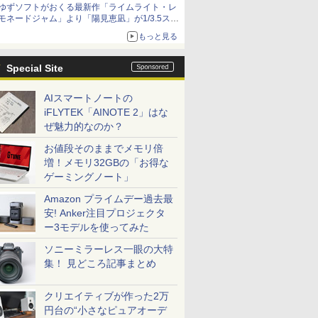
ゆずソフトがおくる最新作「ライムライト・レ
ームガトリングの変形機構まで再現し最新フォ
モネードジャム」より「陽見恵凪」が1/3.5スケ
ーマットでキット化！
ールフィギュアで登場！
もっと見る
メガネ姿も表現できるオプションパーツが付属
Special Site
AIスマートノートの
iFLYTEK「AINOTE 2」はな
ぜ魅力的なのか？
お値段そのままでメモリ倍
増！メモリ32GBの「お得な
ゲーミングノート」
Amazon プライムデー過去最
安! Anker注目プロジェクタ
ー3モデルを使ってみた
ソニーミラーレス一眼の大特
集！ 見どころ記事まとめ
クリエイティブが作った2万
円台の“小さなピュアオーデ