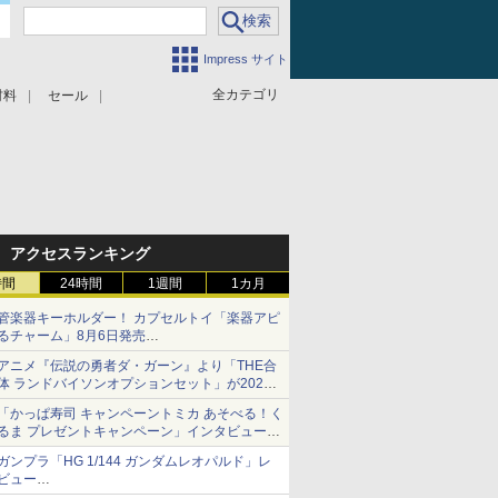
Impress サイト
全カテゴリ
材料
セール
アクセスランキング
時間
24時間
1週間
1カ月
管楽器キーホルダー！ カプセルトイ「楽器アピ
るチャーム」8月6日発売
チューバ、テナサクなど5種各3色
アニメ『伝説の勇者ダ・ガーン』より「THE合
体 ランドバイソンオプションセット」が2027
年5月に発売
「かっぱ寿司 キャンペーントミカ あそべる！く
「THE合体ランドバイソン」と連動するオプシ
るま プレゼントキャンペーン」インタビュー
ョンパーツセット
子どもが楽しめるかっぱ寿司ならではの体験と
ガンプラ「HG 1/144 ガンダムレオパルド」レ
コラボの楽しさを追求
ビュー
『機動新世紀ガンダムX』30周年！インナーア