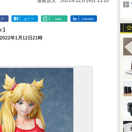
屋敷悠太
2021年12月14日 13:10
ェア
はてブ
note
LinkedIn
.】
022年1月12日21時