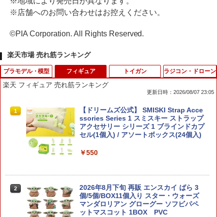
※地域により発売日が異なります。
※店舗へのお問い合わせはお控えください。
©PIA Corporation. All Rights Reserved.
楽天市場 売れ筋ランキング
プラモデル・模型
フィギュア
トイガン
ラジコン・ドローン
楽天 フィギュア 売れ筋ランキング
更新日時：2026/08/07 23:05
1/700 ロシア海軍 航空母艦 アドミラル・
【ドリームズ公式】 SMISKI Strap Acce
1
1
クズネツォフ 【M51】 (プラモデル)
ssories Series 1 スミスキー ストラップ
アクセサリー シリーズ 1 ブラインドカプ
セル(1個入) / アソートボックス(24個入)
￥6,528
￥550
メカニカルギア Space Shuttle LKA02
2
DIYキット
2026年8月下旬 再販 エンスカイ ばら 3
2
個/5個/BOX11個入り スター・ウォーズ
￥6,584
マンダロリアン グローグー ソフビパペ
ットマスコット 1BOX PVC