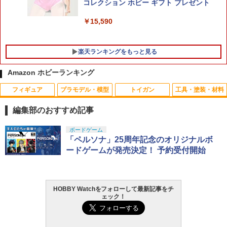
コレクション ホビー ギフト プレゼント
￥6,959
￥15,590
楽天ランキングをもっと見る
Amazon ホビーランキング
フィギュア
プラモデル・模型
トイガン
工具・塗装・材料
【エントリー最大10倍＆3％クーポン】
アーテック 透明うちわ 白柄 18333
1
1
電動ブローバック 10歳以上用 ハイキ
編集部のおすすめ記事
ャパシリーズ用35連ロングスペアマガジ
￥132
ン 【あす楽】
タカラトミー(TAKARA TOMY) T-SPAR
BANDAI SPIRITS(バンダイ スピリッツ)
東京マルイ(TOKYO MARUI) No.25 コル
GSIクレオス Mr.トップコート 水性プレ
ボードゲーム
1
1
1
1
K トランスフォーマー ニューレジェンズ
30MS SIS-J00 メルンジャ[カラーA] 色
ト ガバメント HG 18歳以上エアーHOP
ミアムトップコートスプレー 光沢 88ml
「ペルソナ」25周年記念のオリジナルボ
￥1,078
NL-07 サウンドウェーブ 可動フィギュア
分け済みプラモデル
ハンドガン
ホビー用仕上材 B601
ードゲームが発売決定！ 予約受付開始
￥4,440
￥4,200
￥3,384
￥748
タカラトミー トミカ No．50 三菱 デリ
2
カD：5 消防指揮車
ファイアフライ メインスプリング [漢ば
2
ね] 東京マルイ エアーコッキング 92F/M
HOBBY Watchをフォローして最新記事をチ
8000 用 メール便 対応商品 ポスト投函
￥437
ェック！
TAMASHII NATIONS S.H.フィギュアー
HG 機動戦士ガンダム00 グラハム専用ユ
東京マルイ (TOKYO MARUI) ガスブロー
タミヤ クラフトツールシリーズ No.123
ネコポス ゆうパケット
2
2
2
2
ツ（真骨彫製法） 仮面ライダーBLACK
ニオンフラッグカスタム 1/144スケール
バックマシンガン No.14 20式 5.56mm
先細薄刃ニッパー (ゲートカット用) プラ
RX 約150mm PVC&ABS&布製 塗装済み
色分け済みプラモデル
小銃 18歳以上 ガスブローバック
モデル用工具 74123
￥1,269