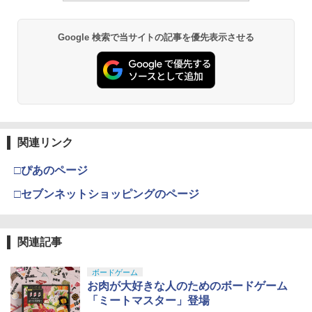
可動フィギュア
￥1,850
￥193,900
￥2,781
スーパーFM 蛍光カラーシャーシセット
3
￥11,300
(オレンジ・イエロー) 95710 ミニ四駆パ
Google 検索で当サイトの記事を優先表示させる
ーツ【予約】
【在庫処分セール】 タクティカルゴーグ
3
ル 4色 レンズ サバゲー ゴーグル シュー
BANDAI SPIRITS(バンダイスピリッツ)
東京マルイ(TOKYO MARUI) No.21 H&K
LOCTITE(ロックタイト) シールはがし
￥594
ティンググラス 保護メガネ ゲーミング
3
3
3
TAMASHII NATIONS S.H.フィギュアー
30MS SIS-H00 セスティエ[カラーC] 色
USP HG 18歳以上エアーHOPハンドガン
プレミアム 220ml
サバゲーゴーグル サバゲー ゴーグル タ
3
ツ ONE PIECE シャンクス -マリンフォ
分け済みプラモデル
クティカル ボレー ゴーグル サバチ バイ
ード頂上決戦- 約165mm PVC&ABS&布
ク エアガン 送料無料
￥3,409
￥962
製 塗装済み可動フィギュア
￥4,682
タカラトミー パウ・パトロール ダイキ
4
￥1,300
ャストビークル ズーマ ホバークラフト
￥8,918
関連リンク
クラウンモデル AK47 10歳以上 エアー
￥597
4
タミヤ(TAMIYA) メイクアップ材シリー
BANDAI SPIRITS(バンダイ スピリッツ)
コッキングライフル ブラック
4
4
□ぴあのページ
ズ No.3 タミヤセメント(角びん) 40ml 模
HGAW 機動新世紀ガンダムX ガンダムエ
【2本セット】 2025年10月入荷分 実物
4
型用接着剤 87003
タカラトミー(TAKARA TOMY) T-SPAR
アマスター 1/144スケール 色分け済みプ
SUREFIRE シュアファイア SF123A 純
￥4,761
4
□セブンネットショッピングのページ
K トランスフォーマー ニューレジェンズ
ラモデル
正 リチウム バッテリー 電池 3v 正規品 /
NL-06 オートボット コスモス 可動フィ
￥184
2個 | フラッシュライト ウエポンライト
タカラトミー パウ・パトロール ダイキ
5
ギュア
ウェポンライト タクティカルライト用バ
ャストビークル ケント ダッシュバギー
￥3,732
ッテリー
東京マルイ(TOKYO MARUI) No.16 H&K
関連記事
5
￥4,440
￥616
USP 10歳以上エアーHOPハンドガン 手
￥1,320
GSIクレオス Mr.トップコート 水性プレ
動
5
ボードゲーム
ミアムトップコートスプレー つや消し 8
BANDAI SPIRITS(バンダイ スピリッツ)
5
お肉が大好きな人のためのボードゲーム
8ml ホビー用仕上材 B603
30MS Fate/Grand Order アルトリア・
￥2,666
「ミートマスター」登場
TAMASHII NATIONS S.H.フィギュアー
キャスター 色分け済みプラモデル
5