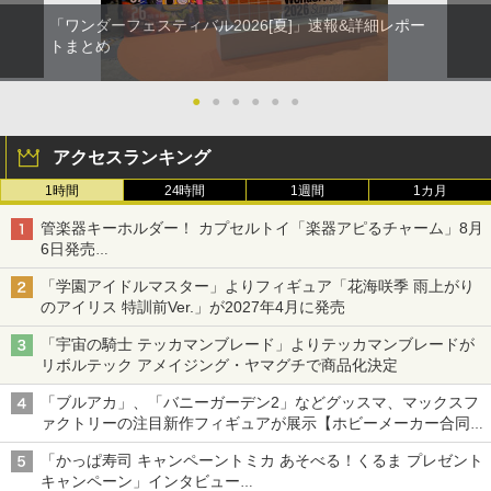
「ワンダーフェスティバル2026[夏]」速報&詳細レポー
トまとめ
●
●
●
●
●
●
アクセスランキング
1時間
24時間
1週間
1カ月
管楽器キーホルダー！ カプセルトイ「楽器アピるチャーム」8月
6日発売
チューバ、テナサクなど5種各3色
「学園アイドルマスター」よりフィギュア「花海咲季 雨上がり
のアイリス 特訓前Ver.」が2027年4月に発売
「宇宙の騎士 テッカマンブレード」よりテッカマンブレードが
リボルテック アメイジング・ヤマグチで商品化決定
「ブルアカ」、「バニーガーデン2」などグッスマ、マックスフ
ァクトリーの注目新作フィギュアが展示【ホビーメーカー合同展
示会】
「かっぱ寿司 キャンペーントミカ あそべる！くるま プレゼント
キャンペーン」インタビュー