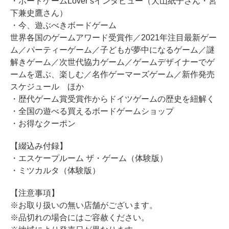
・ボードゲームLover‘sインタビュー（犬山紙子さん・宮
下兼史鷹さん）
・今、遊ぶべきボードゲーム
世界各国のゲームアワード受賞作／2021年注目最新ゲー
ム／パーティーゲーム／子どもが夢中になるゲーム／謎
解きゲーム／次世代協力ゲーム／ゲームデザイナーでゲ
ームを選ぶ、楽しむ／名作ゲーマーズゲーム／新作発売
スケジュール ほか
・歴代ゲーム賞受賞作からドイツゲームの歴史を紐解く
・全国の遊べる買えるボードゲームショップ
・お得なクーポン
【綴込み付録】
・エスケープルーム ザ・ゲーム（体験版）
・ミツカルタ（体験版）
【注意事項】
※お取り扱いの無い店舗がございます。
※品切れの場合にはご容赦ください。