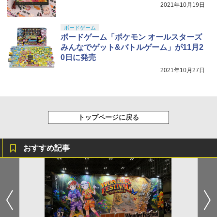
ツ 攻殻機動隊 THE GHOST IN THE SHE
￥710
【エントリー最大10倍＆3％クーポン】
5
2021年10月19日
LL 草薙素子 約140mm PVC&ABS製 塗
WARHEAD製 天然由来成分PLA配合 B
￥7,800
装済み可動フィギュア
B弾 0.28g 約2400発 高精度 高真球 【あ
す楽】
ボードゲーム
￥9,618
ボードゲーム「ポケモン オールスターズ
￥1,380
みんなでゲット&バトルゲーム」が11月2
0日に発売
2021年10月27日
トップページに戻る
おすすめ記事