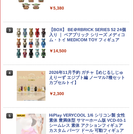
￥5,380
送料無料◆トミカリミテッドヴィンテー
3
ジ トヨペット コロナ 1500デラックス 2
種セット (LV-64c 連続10万Km高速走行
公開テスト車 64年式 /LV-222a 水色 66
【BOX】 BE＠RBRICK SERIES 52 24個
3
年式) 1/64 ミニカー トミーテック 34210
入り ｜ ベアブリック シリーズ メディコ
6/341987 【1月予約】
ム・トイ MEDICOM TOY フィギュア
￥6,800
￥14,500
1/72 『ゾイド -ZOIDS-』 EPZ-003 グレ
2026年11月予約 ガチャ【めじるしじゅ
4
4
ートサーベル マーキングプラスVer. 【Z
えりーず エジプト編 ノーマル7種セット
D135R】 (プラモデル)
カプセルトイ】
￥6,936
￥2,300
1/1 『メガミデバイス』 デザイアメイデ
HiPlay VERYCOOL 1/6 シリコン製 女性
5
5
ン レイダー シュガーグレイズ 【KP86
素体 豊満体型 サマーホーム版 VCD-03-1
8】 (プラモデル)
シームレス 素体 アクションフィギュア
カスタム パーツ ドール 可動フィギュア