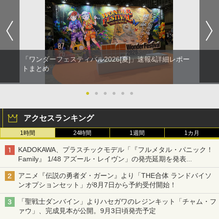
「ワンダーフェスティバル2026[夏]」速報&詳細レポー
トまとめ
●
●
●
●
●
●
アクセスランキング
1時間
24時間
1週間
1カ月
KADOKAWA、プラスチックモデル「『フルメタル・パニック！
Family』 1/48 アズール・レイヴン」の発売延期を発表
8月から9月に延期
アニメ『伝説の勇者ダ・ガーン』より「THE合体 ランドバイソ
ンオプションセット」が8月7日から予約受付開始！
「聖戦士ダンバイン」よりハセガワのレジンキット「チャム・フ
ァウ」、完成見本が公開。9月3日頃発売予定