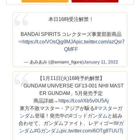
本日16時受注解禁！
BANDAI SPIRITS コレクターズ事業部新商品
⇒
https://t.co/VOsQjg9MJA
pic.twitter.com/azQsr7
QMFF
— あみあみ (@amiami_figure)
January 11, 2022
【1月11日(火)16時予約解禁】
「GUNDAM UNIVERSE GF13-001 NHII MAST
ER GUNDAM」5月発売予定
商品詳細→
https://t.co/rXb5v0U5Aj
東方不敗マスター・アジアが駆る
#マスターガ
ンダム
登場！発売中の
#ゴッドガンダム
と組み
合わせて、ガンダムファイト、レディゴー!!
#ガ
ンダム
#Gガンダム
pic.twitter.com/6OTg8TUU7j