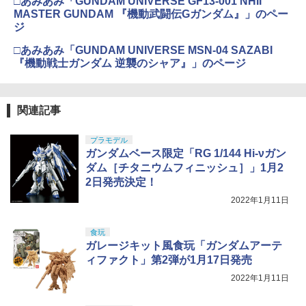
□あみあみ「GUNDAM UNIVERSE GF13-001 NHII
MASTER GUNDAM 『機動武闘伝Gガンダム』」のペー
ジ
□あみあみ「GUNDAM UNIVERSE MSN-04 SAZABI
『機動戦士ガンダム 逆襲のシャア』」のページ
関連記事
プラモデル
ガンダムベース限定「RG 1/144 Hi-νガン
ダム［チタニウムフィニッシュ］」1月2
2日発売決定！
2022年1月11日
食玩
ガレージキット風食玩「ガンダムアーテ
ィファクト」第2弾が1月17日発売
2022年1月11日