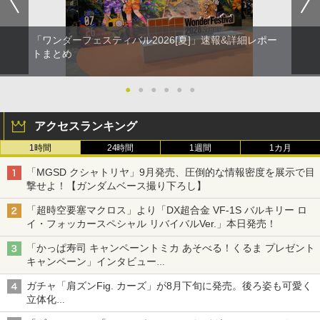
「ワンダーフェスティバル2026[夏]」速報&詳細レポー
トまとめ
●
●
●
●
●
●
アクセスランキング
1時間
24時間
1週間
1カ月
「MGSD クシャトリヤ」9月発売、圧倒的な情報密度を展示で目
撃せよ！【ガンダムベース撮り下ろし】
「超時空要塞マクロス」より「DX超合金 VF-1S バルキリー ロ
イ・フォッカースペシャル リバイバルVer.」本日発売！
「かっぱ寿司 キャンペーントミカ あそべる！くるま プレゼント
キャンペーン」インタビュー
子どもが楽しめるかっぱ寿司ならではの体験とコラボの楽しさを
ガチャ「肩ズンFig. カーズ」が8月下旬に発売。後ろ姿も可愛く
追求
立体化
ライトニング・マックィーンやメーターなど4種がラインナップ