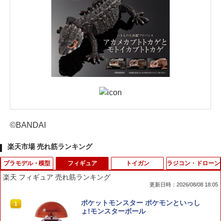
©BANDAI
楽天市場 売れ筋ランキング
プラモデル・模型
フィギュア
トイガン
ラジコン・ドローン
楽天 フィギュア 売れ筋ランキング
更新日時：2026/08/08 18:05
サウザンド・サニー号 ワノ国編Ver. プラ
ポケットモンスター ポケモンといっし
1
1
モデル 『ワンピース』（再販）[BANDA
ょ!モンスターボール
I SPIRITS]《発売済・在庫品》