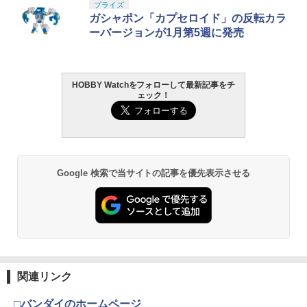
TAMASHII NATIONS S.H.フィギュアー
BANDAI SPIRITS(バンダイ スピリッツ)
東京マルイ(TOKYO MARUI) No.25 コル
LOCTITE(ロックタイト) シールはがし
プライズ
1
1
1
1
ツ（真骨彫製法） 仮面ライダーBLACK
30MS SIS-J00 メルンジャ[カラーA] 色
ト ガバメント HG 18歳以上エアーHOP
プレミアム 220ml
ガシャポン「カプセロイド」の反転カラ
RX 約150mm PVC&ABS&布製 塗装済み
分け済みプラモデル
ハンドガン
ーバージョンが1月第5週に発売
可動フィギュア
￥962
￥4,200
￥3,384
スーパーライフル U10共通 マウントベー
アーテック 光るふうせんスライムをつく
2
2
￥12,121
ス【クラウンモデル】【純正パーツ】
ろう 55982
HOBBY Watchをフォローして最新記事をチ
￥869
￥594
ェック！
GSIクレオス Mr.トップコート 水性プレ
BANDAI SPIRITS(バンダイ スピリッツ)
東京マルイ (TOKYO MARUI) ガスブロー
2
2
2
ミアムトップコートスプレー 光沢 88ml
タカラトミー(TAKARA TOMY) T-SPAR
機動警察パトレイバー EZY RG 1/48 AV-
バックマシンガン No.14 20式 5.56mm
2
ホビー用仕上材 B601
K トランスフォーマー ニューレジェンズ
98Plus (イングラム・プラス) 色分け済
小銃 18歳以上 ガスブローバック
NL-07 サウンドウェーブ 可動フィギュア
みプラモデル
￥748
￥197,900
【弾数115発】東京マルイ BBローダー
51427 SP.1427 60D ラリーブロックタイ
3
3
￥4,440
￥6,600
ハンドガンタイプ★TOKYO MARUI 電動
ヤ タミヤ スペアパーツ ※追跡可能メー
Google 検索で当サイトの記事を優先表示させる
ガン・ガスガン・エアコッキングガン各
ル便
種！M4AK47G36PSG-1VSR-10L96G18
CG17M1911Hi-CAPA［全国一律300円
タミヤ クラフトツールシリーズ No.123
東京マルイ(TOKYO MARUI) No.21 H&K
￥828
3
3
配送可能］
先細薄刃ニッパー (ゲートカット用) プラ
TAMASHII NATIONS S.H.フィギュアー
マックスファクトリー PLAMATEA MX
USP HG 18歳以上エアーHOPハンドガン
3
3
モデル用工具 74123
ツ ONE PIECE シャンクス -マリンフォ
ちゃん 組み立て式プラモデル ノンスケ
ード頂上決戦- 約165mm PVC&ABS&布
ール 全高約160mm
￥1,045
￥3,409
製 塗装済み可動フィギュア
￥2,781
【最強配送】Nancy DJI FPV(2.4Ghz)
4
￥9,980
ドローン用 プロペラガード【OUTLET
￥8,918
SALE】【在庫限り】
関連リンク
GLOCK-103(BK) GLK-103(BK) 【ポリ
東京マルイ No.10 ハイキャパ5.1 10歳以
4
4
マー樹脂製】GUARDER ビーバーテール
タミヤ(TAMIYA) メイクアップ材シリー
上 電動ブローバック フルオート
￥1,155
4
□バンダイのホームページ