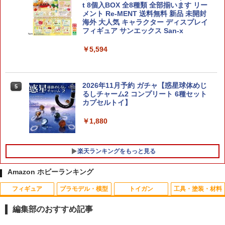
t 8個入BOX 全8種類 全部揃います リー
￥3,366
メント Re-MENT 送料無料 新品 未開封
海外 大人気 キャラクター ディスプレイ
フィギュア サンエックス San-x
犬 置物 シリコン カーオーナメント 車内
5
￥5,594
アクセサリー インテリア ダッシュボー
ド かわいい フィギュア 雑貨 グッズ 洗え
る 飾り 子犬 オブジェ 卓上 デスク 玄関
新車祝い プレゼント ギフト 誕生日 犬好
2026年11月予約 ガチャ【惑星球体めじ
き 癒しグッズ 耐熱 無臭
5
るしチャーム2 コンプリート 6種セット
カプセルトイ】
￥3,750
￥1,880
楽天ランキングをもっと見る
Amazon ホビーランキング
フィギュア
プラモデル・模型
トイガン
工具・塗装・材料
(ネコポス対応）ピアノ線 黒 （作業帽
アーテック うごく砂鉄スライムをつくろ
1
1
用）
う 55981
編集部のおすすめ記事
￥260
￥594