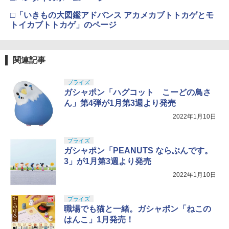
グリップ GLOCK GEN.3/BK◆東京マル
ズ No.3 タミヤセメント(角びん) 40ml 模
BANDAI SPIRITS(バンダイ スピリッツ)
4
イ・WE・KSC ガスブロGLOCK対応/グ
型用接着剤 87003
52TOYS BLINDBOX ディズニー プリン
HGAW 機動新世紀ガンダムX ガンダムエ
￥3,815
4
□「いきもの大図鑑アドバンス アカメカブトトカゲとモ
リップ感アップ！
セス On the Run シリーズ ブラインドボ
アマスター 1/144スケール 色分け済みプ
トイカブトトカゲ」のページ
ックス フィギュア ガチャガチャ コレク
ラモデル
￥184
ラジコン トラクサス Traxxas 変換コネ
5
ション 塗装済み コレクター・誕生日・
￥1,180
クタ T型 TRX-4 RCパーツ RCアクセサ
新年のギフトに最適 (一個入り)
￥3,100
リー
東京マルイ(TOKYO MARUI) No.16 H&K
5
USP 10歳以上エアーHOPハンドガン 手
関連記事
￥1,650
GSIクレオス Mr.トップコート 水性プレ
動
￥1,300
5
SOTAC Arisaka タイプ M-LOK インラ
ミアムトップコートスプレー つや消し 8
5
プライズ
イン スカウトライトマウント SF M300
8ml ホビー用仕上材 B603
BANDAI SPIRITS(バンダイスピリッツ)
￥2,666
5
ガシャポン「ハグコット こーどの鳥さ
M600対応 BK ブラック
30MS SIS-H00 セスティエ[カラーC] 色
TAMASHII NATIONS S.H.フィギュアー
分け済みプラモデル
￥710
ん」第4弾が1月第3週より発売
5
ツ 攻殻機動隊 THE GHOST IN THE SHE
￥1,200
2022年1月10日
LL 草薙素子 約140mm PVC&ABS製 塗
￥4,500
装済み可動フィギュア
プライズ
￥9,000
ガシャポン「PEANUTS ならぶんです。
3」が1月第3週より発売
2022年1月10日
プライズ
職場でも猫と一緒。ガシャポン「ねこの
はんこ」1月発売！