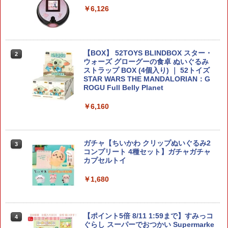
￥6,126
￥2,980
【BOX】 52TOYS BLINDBOX スター・
BANDAI SPIRITS ENTRY GRADE 1/144
2
2
ウォーズ グローグーの食卓 ぬいぐるみ
RX-93ff νガ ン ダ ム 機動戦士ガ ン ダ ム
ストラップ BOX (4個入り) ｜ 52トイズ
逆襲のシャア
STAR WARS THE MANDALORIAN：G
ROGU Full Belly Planet
￥2,998
￥6,160
D-スタイル 『シールドライガー』 ［Cle
3
ar Parts Append］ 【KP871】 (プラモ
ガチャ【ちいかわ クリップぬいぐるみ2
デル)
3
コンプリート 4種セット】ガチャガチャ
カプセルトイ
￥3,016
￥1,680
Blokees ロックマン Champion Class
4
ゼロ（ロックマンゼロ）【75711】 プラ
【ポイント5倍 8/11 1:59まで】すみっコ
モデル
4
ぐらし スーパーでおつかい Supermarke