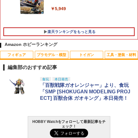
￥5,949
楽天ランキングをもっと見る
Amazon ホビーランキング
フィギュア
プラモデル・模型
トイガン
工具・塗装・材料
新品未開封 バンダイ(BANDAI) ONE PI
Carbon8 集光サイト HELLCAT4.3/M45
電源供給ケーブル DC-XT60 DC端子(外
1
1
1
ECEカードゲーム 王族の血統【OP-10】
シリーズ 交換用パーツ [ グリーン ] カー
径5.5mm 内径2.1mm)メス端子 XT60 メ
編集部のおすすめ記事
(BOX)24パック入り
ボネイト ヘルキャット フロントサイト
ス端子 最大対応電力 24V 10A 全長 : 約1
リアサイト 照準器 光集光サイト 光吸収
5cm COMON カモン 5521XTF-015
タカラトミー(TAKARA TOMY) T-SPAR
タカラトミー(TAKARA TOMY) T-SPAR
東京マルイ(TOKYO MARUI) No.25 コル
LOCTITE(ロックタイト) シールはがし
食玩
本日発売
サイト 光捕集サイト 光受容サイト 集光
1
1
1
1
￥15,480
K トランスフォーマー ニューレジェンズ
K REALIZE MODEL リアライズモデル Z
ト ガバメント HG 18歳以上エアーHOP
プレミアム 220ml
「百獣戦隊ガオレンジャー」より、食玩
ファイバー
￥448
NL-07 サウンドウェーブ 可動フィギュア
OIDS ゾイド RMZ-025 ライガーゼロフ
ハンドガン
「SMP [SHOKUGAN MODELING PROJ
ァルコン (ZBF) 色分け済み プラキット
￥1,013
￥2,700
ECT] 百獣合体 ガオキング」本日発売！
￥4,440
￥3,384
ブラインドボックスシリーズ 『キャラク
2
￥8,334
ター・ボーカル・シリーズ01 初音ミク』
タミヤ 53471 OP.471 ミディアムナロー
2
雪ミクオールスターズ フィギュアコレク
5本スポークホイール白(±0)
ション Vol.1(BOX) (塗装済み完成品フィ
Keymod ポリマーレールセット 6Pcs◆
2
HOBBY Watchをフォローして最新記事をチ
GSIクレオス Mr.トップコート 水性プレ
TAMASHII NATIONS オリジン・オブ・
東京マルイ (TOKYO MARUI) ガスブロー
2
ギュア)
BK キーモッド ポリマー樹脂製 20mmレ
2
2
￥605
ェック！
ミアムトップコートスプレー 光沢 88ml
バルキリー 超時空要塞マクロス VF-1J
Blokees スター ウォーズ マンダロリア
バックマシンガン No.14 20式 5.56mm
ール 増設 拡張 3/5/7/9/11/13スロットセ
2
ホビー用仕上材 B601
バルキリー45th Anniv. 約225mm ABS&
ン&グローグー CC05 ディン ジャリン&
小銃 18歳以上 ガスブローバック
ット アクセサリの装着に
￥16,000