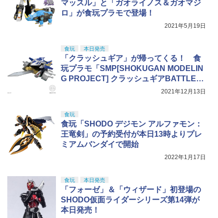
ギュア
ロモデラー共同開発】 超極細 ガラスヤ
￥710
（蓄光 ver.）/ファイブスター・トイ/ス
DOUBLE BELL ダブルベル ベル モーゼ
マッスル」と「ガオライノス＆ガオマジ
5
スリ ５点セット ガンプラ プラモデル ゲ
パイスシード/ソフビ/フィギュア
ル Kar 98k用 革製スリング 茶色 ■ ブラ
ロ」が食玩プラモで登場！
ート処理 模型 フィギュア［知的財産権
ウン ミリタリー サバゲー サバイバルゲ
￥4,440
登録済］ verty-s
2021年5月19日
ーム
￥17,600
￥2,320
￥2,980
食玩
本日発売
「クラッシュギア」が帰ってくる！ 食
玩プラモ「SMP[SHOKUGAN MODELIN
G PROJECT] クラッシュギアBATTLE
1」本日発売
2021年12月13日
食玩
食玩「SHODO デジモン アルファモン：
王竜剣」の予約受付が本日13時よりプレ
ミアムバンダイで開始
2022年1月17日
食玩
本日発売
「フォーゼ」＆「ウィザード」初登場の
SHODO仮面ライダーシリーズ第14弾が
本日発売！