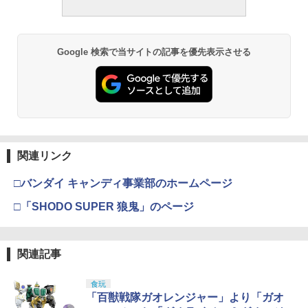
ダイキャスト製 塗装済み可動フィギュア
グローグー ABS樹脂&PVC製 組み立て式
プラスチックモデル
￥748
￥187,000
￥1,380
￥22,840
リアホイール(ホワイト/2入/トマホーク)
3
￥4,475
[SCH008W](JAN：4548565282432)
【未使用】TENITOL TALL やはり俺の
3
Google 検索で当サイトの記事を優先表示させる
青春ラブコメはまちがっている。 雪ノ下
タミヤ クラフトツールシリーズ No.123
東京マルイ(TOKYO MARUI) No.21 H&K
3
雪乃 完成品フィギュア【都城店】
PDI 不等ピッチ リコイルスプリング HD
￥666
3
3
先細薄刃ニッパー (ゲートカット用) プラ
TAMASHII NATIONS S.H.フィギュアー
USP HG 18歳以上エアーHOPハンドガン
強 東京マルイ GBB HI-CAPA/1911◆MA
3
モデル用工具 74123
ツ 呪術廻戦 伏黒甚爾 約155mm PVC&A
BANDAI SPIRITS(バンダイ スピリッツ)
RUI ガスブロ ハンドガン ガバメント ハ
3
￥16,500
BS製 塗装済み可動フィギュア
RG 機動戦士ガンダム 逆襲のシャア νガ
イキャパ DOR ゴールドマッチ シリーズ
￥3,409
ンダム 1/144スケール 色分け済みプラモ
￥2,691
70
フロントホイール(ホワイト/2入/トマホ
4
デル
￥13,900
ーク) [SCH007W](JAN：454856528242
￥1,470
5)
【メディコム・トイ公式】仮面ライダー
4
￥5,400
東京マルイ No.10 ハイキャパ5.1 10歳以
クウガ アメイジングマイティ 受注生産
4
関連リンク
タミヤ(TAMIYA) メイクアップ材シリー
上 電動ブローバック フルオート
4
商品《2026年11月発送予定 受注期間は8
￥666
ズ No.3 タミヤセメント(角びん) 40ml 模
タカラトミー(TAKARA TOMY) T-SPAR
月31日まで》フィギュア 人気 おもちゃ
4
□バンダイ キャンディ事業部のホームページ
型用接着剤 87003
K トランスフォーマー ミッシングリンク
キャラクター 玩具 人形 置き物 ホビー イ
【楽天ランキング1位入賞】タクティカ
￥3,815
4
D-01 サウンドウェーブ 可動フィギュア
BANDAI SPIRITS(バンダイ スピリッツ)
ンテリア グッズ ギフト プレゼント 正規
ルゴーグル サバゲー用 シューティング
4
□「SHODO SUPER 狼鬼」のページ
30MM xEXM-000 ゼノヴァルト 1/144ス
￥184
店 東映レトロソフビコレクション
グラス 3色交換レンズ付き サングラス 偏
タミヤ SP.810 レーシングセミスリック
5
ケール 色分け済みプラモデル
向レンズ メガネ対応 アイセーフティ ウ
￥24,900
タイヤ
ェア 目保護 アイガード (ブラック)
￥17,600
クラウンモデル AK47 10歳以上 エアー
5
￥2,813
コッキングライフル ブラック
￥660
関連記事
￥2,980
GSIクレオス Mr.トップコート 水性プレ
5
ミアムトップコートスプレー つや消し 8
タカラトミー(TAKARA TOMY) T-SPAR
￥4,761
5
8ml ホビー用仕上材 B603
食玩
K トランスフォーマー ニューレジェンズ
【キン肉マン】FIVESTAR TOY×SpiceS
5
「百獣戦隊ガオレンジャー」より「ガオ
NL-06 オートボット コスモス 可動フィ
Sachiプラモ VERTヤスリ Type-S 【プ
eed/ NSC-EX キン肉マン・マリポーサ
5