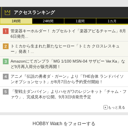
アクセスランキング
1時間
24時間
1週間
1カ月
管楽器キーホルダー！ カプセルトイ「楽器アピるチャーム」8月
6日発売
チューバ、テナサクなど5種各3色
トミカから生まれた新たなヒーロー「トミカ クロスレスキュ
ー」発表！
詳細は後日公開予定
Amazonにてガンプラ「MG 1/100 MSN-04 サザビー Ver.Ka」な
ど9月再入荷分が販売再開！
アニメ『伝説の勇者ダ・ガーン』より「THE合体 ランドバイソ
ンオプションセット」が8月7日から予約受付開始！
「聖戦士ダンバイン」よりハセガワのレジンキット「チャム・フ
ァウ」、完成見本が公開。9月3日頃発売予定
もっと見る
HOBBY Watch をフォローする