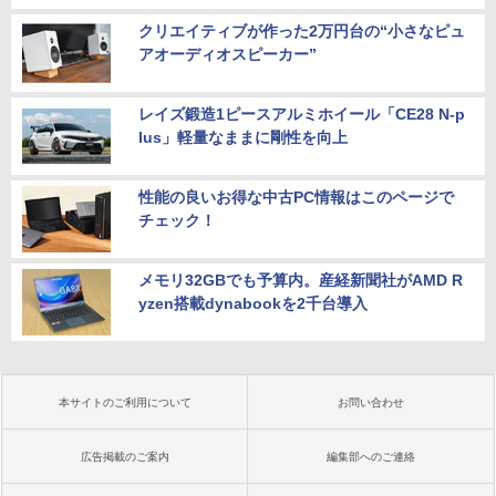
クリエイティブが作った2万円台の“小さなピュ
アオーディオスピーカー”
レイズ鍛造1ピースアルミホイール「CE28 N-p
lus」軽量なままに剛性を向上
性能の良いお得な中古PC情報はこのページで
チェック！
メモリ32GBでも予算内。産経新聞社がAMD R
yzen搭載dynabookを2千台導入
本サイトのご利用について
お問い合わせ
広告掲載のご案内
編集部へのご連絡