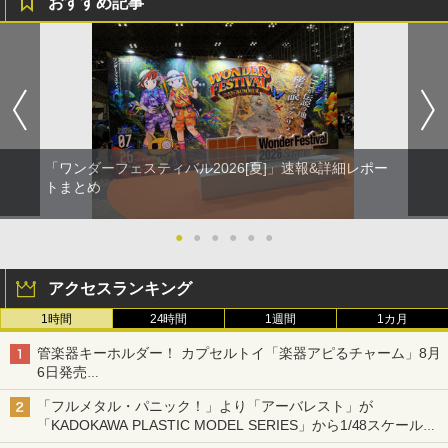
おすすめ記事
「ワンダーフェスティバル2026[夏]」速報&詳細レポー
トまとめ
●
●
●
●
●
●
アクセスランキング
1時間
24時間
1週間
1カ月
管楽器キーホルダー！ カプセルトイ「楽器アピるチャーム」8月
6日発売
チューバ、テナサクなど5種各3色
「フルメタル・パニック！」より「アーバレスト」が
「KADOKAWA PLASTIC MODEL SERIES」から1/48スケールで
登場！