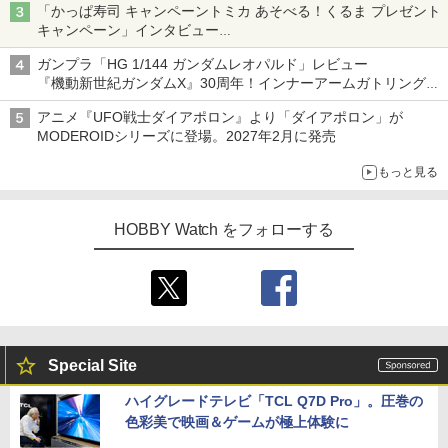
「かっぱ寿司 キャンペーントミカ あそべる！くるま プレゼント
キャンペーン」インタビュー
子どもが楽しめるかっぱ寿司ならではの体験とコラボの楽しさを
ガンプラ「HG 1/144 ガンダムレオパルド」レビュー
追求
『機動新世紀ガンダムX』30周年！インナーアームガトリングの
変形機構まで再現し最新フォーマットでキット化！
アニメ『UFO戦士ダイアポロン』より「ダイアポロン」が
MODEROIDシリーズに登場。2027年2月に発売
もっと見る
HOBBY Watch をフォローする
Special Site
ハイグレードテレビ「TCL Q7D Pro」。圧巻の
色彩美で映画＆ゲームが極上体験に