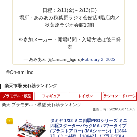
日程：2/11(金)～2/13(日)
場所：あみあみ秋葉原ラジオ会館店4階店内／
秋葉原ラジオ会館10階
※参加メーカー・開場時間・入場方法は後日発
表
— あみあみ (@amiami_figure)
February 2, 2022
©Oh-ami Inc.
楽天市場 売れ筋ランキング
プラモデル・模型
フィギュア
トイガン
ラジコン・ドローン
楽天 プラモデル・模型 売れ筋ランキング
更新日時：2026/08/07 18:05
タミヤ 1/32 ミニ四駆PROシリーズ ミニ
1
四駆スターターパックMA パワータイプ
(ブラストアロー) (MAシャーシ) 【1864
7】 (ミニ4駆) 【18647】 (プラモデル)