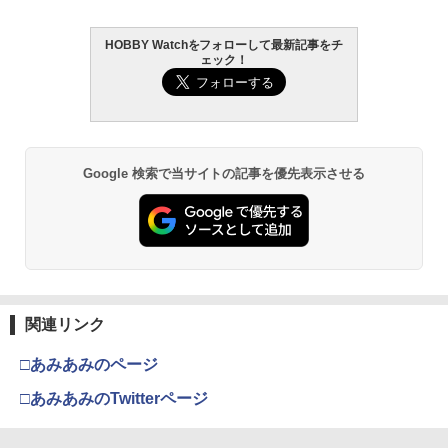
ルーツシリーズ アソートボックス（12個
バルブ for マルイ 1911/MEU/M45A1/V1
入）
0/Hi-CAPA◆東京マルイ GBB ハイキャ
パ5.1/4.3 ガバメント 純正互換パーツ ガ
￥396
HOBBY Watchをフォローして最新記事をチ
TAMASHII NATIONS S.H.フィギュアー
HG 機動戦士ガンダム00 グラハム専用ユ
東京マルイ (TOKYO MARUI) ガスブロー
タミヤ クラフトツールシリーズ No.123
ス漏れ防止
2
2
2
2
￥14,520
ェック！
ツ（真骨彫製法） 仮面ライダーBLACK
ニオンフラッグカスタム 1/144スケール
バックマシンガン No.14 20式 5.56mm
先細薄刃ニッパー (ゲートカット用) プラ
RX 約150mm PVC&ABS&布製 塗装済み
色分け済みプラモデル
小銃 18歳以上 ガスブローバック
モデル用工具 74123
￥950
可動フィギュア
タミヤ SP.1000 ハイトルクサーボセイバ
3
￥1,850
￥193,900
￥2,781
【ドリームズ公式】ソニーエンジェル ア
ー(黒)【51000】
3
￥11,300
ニマル シリーズ 3 アソートボックス（1
2個入)
東京マルイ ハンドガンマガジンタイプ B
3
￥610
Google 検索で当サイトの記事を優先表示させる
Bローダー（約115発）｜No.108 メール
BANDAI SPIRITS(バンダイスピリッツ)
東京マルイ(TOKYO MARUI) No.21 H&K
LOCTITE(ロックタイト) シールはがし
便 対応商品 ポスト投函 ネコポス ゆう
3
3
3
￥14,520
TAMASHII NATIONS S.H.フィギュアー
30MS SIS-H00 セスティエ[カラーC] 色
USP HG 18歳以上エアーHOPハンドガン
プレミアム 220ml
パケット
3
ツ ONE PIECE シャンクス -マリンフォ
分け済みプラモデル
ード頂上決戦- 約165mm PVC&ABS&布
￥3,409
￥962
￥1,271
タミヤ OP.1799 TT-02ハイトルクサーボ
4
製 塗装済み可動フィギュア
￥4,682
【ドリームズ公式】ソニーエンジェル ア
セイバーセット（アルミホーン付）【54
4
ニマル シリーズ 1 アソートボックス（1
799】 ラジコン用
￥8,918
2個入）
クラウンモデル AK47 10歳以上 エアー
V10-27■GUARDER スチール ハンマース
4
関連リンク
￥1,230
4
タミヤ(TAMIYA) メイクアップ材シリー
BANDAI SPIRITS(バンダイ スピリッツ)
コッキングライフル ブラック
4
トラット for マルイ V10/M1911/M45◆H
4
￥14,520
ズ No.3 タミヤセメント(角びん) 40ml 模
HGAW 機動新世紀ガンダムX ガンダムエ
i-CAPA ウルトラコンパクト ガバメント
□あみあみのページ
型用接着剤 87003
タカラトミー(TAKARA TOMY) T-SPAR
アマスター 1/144スケール 色分け済みプ
熱処理鋼 強度 アップ リペア スペア 強化
￥4,761
4
K トランスフォーマー ニューレジェンズ
ラモデル
タミヤ OP.1704 TA07 アルミステアリン
□あみあみのTwitterページ
5
NL-06 オートボット コスモス 可動フィ
￥184
￥1,290
【当店独自で＋P10倍★要エントリー】
グアームセット【54704】 ラジコン用
5
ギュア
￥3,732
【中古】[FIG] 魂ウェブ商店限定 S.H.Fi
東京マルイ(TOKYO MARUI) No.16 H&K
guarts(フィギュアーツ) トガヒミコ 僕の
5