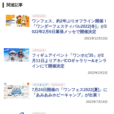
￥1,771
￥4,440
USP 10歳以上エアーHOPハンドガン 手
ヒーローアカデミア 完成品 可動フィギ
関連記事
GSIクレオス Mr.トップコート 水性プレ
動
5
ュア バンダイスピリッツ(20260324)
ライラクス・ナインボール・インジェク
5
ミアムトップコートスプレー つや消し 8
BANDAI SPIRITS(バンダイ スピリッツ)
ションバルブ
5
8ml ホビー用仕上材 B603
イベント
30MS Fate/Grand Order アルトリア・
￥2,666
￥14,645
ワンフェス、約2年ぶりオフライン開催！
TAMASHII NATIONS S.H.フィギュアー
キャスター 色分け済みプラモデル
5
￥1,400
ツ 攻殻機動隊 THE GHOST IN THE SHE
￥710
「ワンダーフェスティバル2022[冬]」が2
LL 草薙素子 約140mm PVC&ABS製 塗
￥7,800
022年2月6日幕張メッセで開催決定
装済み可動フィギュア
2021年12月13日
￥9,618
イベント
フィギュアイベント「ワンホビ35」が2
月11日よりアキバCOギャラリー&オンラ
インにて開催決定
2022年2月2日
フィギュア
イベント
7月24日開催の「ワンフェス2022[夏]」に
「あみあみホビーキャンプ」が出展！
2022年7月14日
イベント