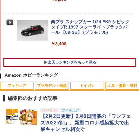
楽プラ スナップカー 1/24 EK9 シビック
5
タイプR 1997 スターライトブラックパ
ール 【09-SB】 (プラモデル)
￥3,406
楽天ランキングをもっと見る
Amazon ホビーランキング
フィギュア
プラモデル・模型
トイガン
工具・塗装・材料
【ドリームズ公式】ソニーエンジェル ベ
東京マルイ パーフェクトヒット BB弾 0.
ドリフトタイヤ固定用スポンジテープ
1
1
1
ジタブルシリーズ アソートボックス（12
20g（1600発） メール便 対応商品 ポ
（3mm厚×15mm幅） TP-72B RCパーツ
編集部のおすすめ記事
個入）
スト投函 ネコポス ゆうパケット
￥440
タカラトミー(TAKARA TOMY) T-SPAR
BANDAI SPIRITS(バンダイ スピリッツ)
東京マルイ(TOKYO MARUI) No.25 コル
GSIクレオス Mr.トップコート 水性プレ
イベント
フィギュア
1
1
1
1
￥14,520
￥848
K トランスフォーマー ニューレジェンズ
30MS SIS-J00 メルンジャ[カラーA] 色
ト ガバメント HG 18歳以上エアーHOP
ミアムトップコートスプレー 光沢 88ml
【2月2日更新】2月6日開催の「ワンフェ
NL-07 サウンドウェーブ 可動フィギュア
分け済みプラモデル
ハンドガン
ホビー用仕上材 B601
ス2022[冬]」、新型コロナ感染拡大で出
展キャンセル相次ぐ
￥4,440
￥4,200
￥3,384
￥748
タミヤ OP.1845 3x50mm アルミターン
【ドリームズ公式】ソニーエンジェル フ
GUA-GAS-03■GUARDER スタンダード
2
2
2
バックルシャフト