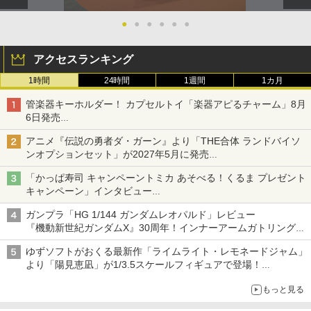
●
●
●
●
●
●
アクセスランキング
1時間
24時間
1週間
1カ月
管楽器キーホルダー！ カプセルトイ「楽器アピるチャーム」8月
6日発売
チューバ、テナサクなど5種各3色
アニメ『伝説の勇者ダ・ガーン』より「THE合体 ランドバイソ
ンオプションセット」が2027年5月に発売
「THE合体ランドバイソン」と連動するオプションパーツセット
「かっぱ寿司 キャンペーントミカ あそべる！くるま プレゼント
キャンペーン」インタビュー
子どもが楽しめるかっぱ寿司ならではの体験とコラボの楽しさを
ガンプラ「HG 1/144 ガンダムレオパルド」レビュー
追求
『機動新世紀ガンダムX』30周年！インナーアームガトリングの
変形機構まで再現し最新フォーマットでキット化！
ゆずソフトがおくる最新作「ライムライト・レモネードジャム」
より「陽見恵凪」が1/3.5スケールフィギュアで登場！
メガネ姿も表現できるオプションパーツが付属
もっと見る