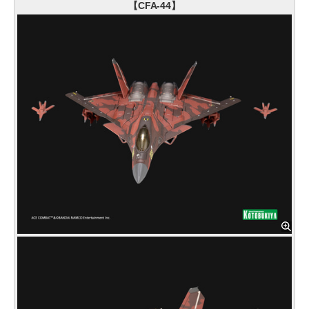
【CFA-44】