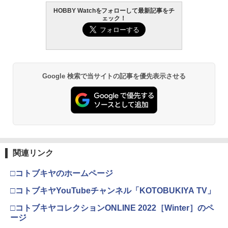
HOBBY Watchをフォローして最新記事をチ
タミヤ クラフトツールシリーズ No.123
東京マルイ(TOKYO MARUI) No.21 H&K
2
2
ェック！
先細薄刃ニッパー (ゲートカット用) プラ
TAMASHII NATIONS S.H.フィギュアー
BANDAI SPIRITS(バンダイ スピリッツ)
USP HG 18歳以上エアーHOPハンドガン
2
2
モデル用工具 74123
ツ 呪術廻戦 伏黒甚爾 約155mm PVC&A
30MM xEXM-000 ゼノヴァルト 1/144ス
BS製 塗装済み可動フィギュア
ケール 色分け済みプラモデル
￥3,409
￥2,691
￥13,980
￥2,813
Google 検索で当サイトの記事を優先表示させる
東京マルイ (TOKYO MARUI) ガスブロー
3
GSIクレオス Mr.トップコート 水性プレ
バックマシンガン No.14 20式 5.56mm
3
ミアムトップコートスプレー 光沢 88ml
TAMASHII NATIONS S.H.フィギュアー
BANDAI SPIRITS(バンダイ スピリッツ)
小銃 18歳以上 ガスブローバック
3
3
ホビー用仕上材 B601
ツ TV アニメ「呪術廻戦」 脹相 約150m
RG 機動戦士ガンダム 逆襲のシャア νガ
m PVC&ABS製 塗装済み可動フィギュア
ンダム 1/144スケール 色分け済みプラモ
￥190,000
デル
￥748
￥-
￥5,394
東京マルイ No.10 ハイキャパ5.1 10歳以
4
関連リンク
タミヤ(TAMIYA) メイクアップ材シリー
上 電動ブローバック フルオート
4
ズ No.3 タミヤセメント(角びん) 40ml 模
TAMASHII NATIONS S.H.フィギュアー
4
□コトブキヤのホームページ
型用接着剤 87003
ツ ONE PIECE シャンクス -マリンフォ
Sachiプラモ VERTヤスリ Type-S 【プ
￥3,815
4
ード頂上決戦- 約165mm PVC&ABS&布
ロモデラー共同開発】 超極細 ガラスヤ
□コトブキヤYouTubeチャンネル「KOTOBUKIYA TV」
製 塗装済み可動フィギュア
スリ ５点セット ガンプラ プラモデル ゲ
￥184
ート処理 模型 フィギュア［知的財産権
□コトブキヤコレクションONLINE 2022［Winter］のペ
登録済］ verty-s
￥9,900
東京マルイ No.22 M92Fミリタリーモデ
5
ージ
ル HG 18歳以上エアーHOPハンドガン