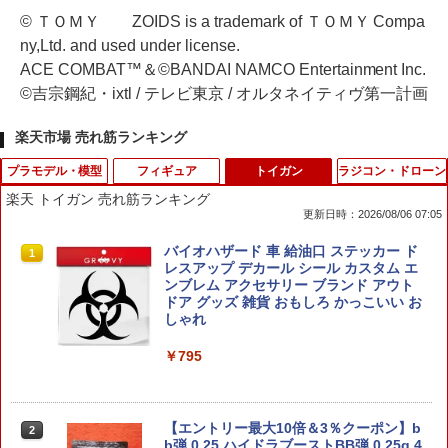
© ＴＯＭＹ ZOIDS is a trademark of ＴＯＭＹ Compa
ny,Ltd. and used under license.
ACE COMBAT™＆©BANDAI NAMCO Entertainment Inc.
©吉宗鋼紀・ixtl / テレビ東京 / オルタネイティヴ第一計画
楽天市場 売れ筋ランキング
プラモデル・模型
フィギュア
トイガン
ラジコン・ドローン
楽天 トイガン 売れ筋ランキング
更新日時：2026/08/06 07:05
コトブキヤ 【再生産】M.S.Gプラユニッ
【未開封】Grandista ワンピース GEAR
バイオハザード 車 給油口 ステッカー ド
1
1
1
ト P-128 スパイク【P128X】 ディテー
5 3 ルフィ ニカ MONKEY.D.LUFFY GE
レスアップ デカール シール カスタム エ
ルアップパーツ
AR5 フィギュア
ンブレム アクセサリー ブランド アウト
ドア グッズ 雑貨 おもしろ かっこいい お
しゃれ
￥352
￥2,200
￥795
▲ミニッツAWDボールデフ用スチールボ
2026年11月予約 ガチャ【めじるしじゅ
2
2
ール2mm,イーグル2891-ST（ゆうパケ
えりーず エジプト編 ノーマル7種セット
ット）
カプセルトイ】
【エントリー最大10倍＆3％クーポン】b
2
b弾 0.25 ハイドラブーストBB弾 0.25g 4