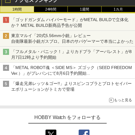
アクセスランキング
1時間
24時間
1週間
1カ月
「ゴッドガンダム ハイパーモード」がMETAL BUILDで立体化
か？ METAL BUILD新商品予告が公開
東京マルイ「20式5.56mm小銃」レビュー
自衛隊最新小銃ガスブロ。日本のサバゲーマーで本当によかった
「フルメタル・パニック！」よりカドプラ「アーバレスト」が8
月7日12時より予約開始
「METAL ROBOT魂 ＜SIDE MS＞ ズゴック（SEED FREEDOM
Ver.）」がプレバンにて8月6日予約開始
「METAL ROBOT魂 ＜SIDE MS＞ キャバリアーアイフリッド」
「爆走兄弟レッツ＆ゴー!!」よりスピンコブラとプロトセイバー
も同時予約開始
エボリューションがトミカで登場
もっと見る
HOBBY Watch をフォローする