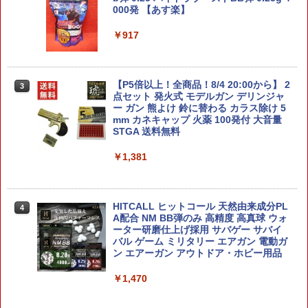
000発 【あす楽】
￥488
￥2,300
￥917
▲ミニ四駆タイヤカッター用21.5mmホ
カグラバチ ちょこのせ ハイプレミアム
3
3
イル,イーグルMINI4-TC01P4（ゆうパケ
フィギュア 漣伯理【2026年8月予約】
ット）
【P5倍以上！全商品！8/4 20:00から】 2
3
点セット 発火式 モデルガン デリンジャ
￥2,380
ー ガン 熊よけ 鈴に替わる カラス除け 5
￥848
mm カネキャップ 火薬 100発付 大音量
STGA 送料無料
￥1,381
2026年11月予約 ガチャ【スター・ウォ
バンダイスピリッツ 05 30MM bEXMー1
4
4
ーズ グローグーいっぱいコレクション3
5 ポルタノヴァ グリーン
コンプリート 4種セット カプセルトイ】
￥1,214
HITCALL ヒットコール 天然由来成分PL
￥2,480
4
A配合 NM BB弾のみ 高精度 高真球 ウォ
ーター研磨仕上げ採用 サバゲー サバイ
バル ゲーム ミリタリー エアガン 電動ガ
ン エアーガン アウトドア・ホビー用品
バンダイスピリッツ 30MM EXM76 eEX
BUSHIROAD THE BOX テレタビーズ
5
5
M−23 テックプロト 02
フロッキーフィギュアキーホルダー【B
￥1,470
OX】
￥1,280
￥2,839