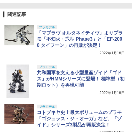
￥2,320
GSIクレオス Mr.トップコート 水性プレ
手動
5
ミアムトップコートスプレー つや消し 8
8ml ホビー用仕上材 B603
TAMASHII NATIONS S.H.フィギュアー
￥3,584
5
関連記事
ツ 攻殻機動隊 THE GHOST IN THE SHE
LL 草薙素子 約140mm PVC&ABS製 塗
BANDAI SPIRITS(バンダイ スピリッツ)
￥710
5
装済み可動フィギュア
HGUC 200 機動戦士Zガンダム 百式 1/14
プラモデル
4スケール 色分け済みプラモデル
「マブラヴ オルタネイティヴ」よりプラ
￥9,544
モ「不知火・弐型 Phase3」と「EF-200
￥1,674
0 タイフーン」の再販が決定！
2022年1月18日
プラモデル
共和国軍を支える小型量産ゾイド「ゴド
ス」がHMMシリーズに登場！ 標準型（初
期ロット）を再現可能
2022年1月19日
プラモデル
コトブキヤ史上最大ボリュームのプラモ
「ゴジュラス・ジ・オーガ」など、「ゾ
イド」シリーズ3製品が再販決定！