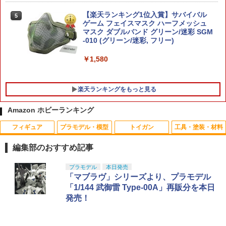
【楽天ランキング1位入賞】サバイバル
5
ゲーム フェイスマスク ハーフメッシュ
マスク ダブルバンド グリーン/迷彩 SGM
-010 (グリーン/迷彩, フリー)
￥1,580
楽天ランキングをもっと見る
Amazon ホビーランキング
フィギュア
プラモデル・模型
トイガン
工具・塗装・材料
編集部のおすすめ記事
TAMASHII NATIONS オリジン・オブ・
Blokees スター ウォーズ マンダロリア
東京マルイ(TOKYO MARUI) No.25 コル
LOCTITE(ロックタイト) シールはがし
プラモデル
本日発売
1
1
1
1
バルキリー 超時空要塞マクロス VF-1J
ン&グローグー CC05 ディン ジャリン&
ト ガバメント HG 18歳以上エアーHOP
プレミアム 220ml
「マブラヴ」シリーズより、プラモデル
バルキリー45th Anniv. 約225mm ABS&
グローグー ABS樹脂&PVC製 組み立て式
ハンドガン
「1/144 武御雷 Type-00A」再販分を本日
ダイキャスト製 塗装済み可動フィギュア
プラスチックモデル
￥1,013
発売！
￥3,384
￥-
￥4,475