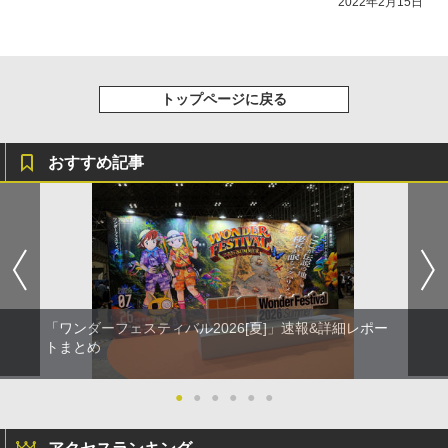
2022年2月15日
トップページに戻る
おすすめ記事
「ワンダーフェスティバル2026[夏]」速報&詳細レポー
トまとめ
●
●
●
●
●
●