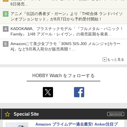
6日発売
チューバ、テナサクなど5種各3色
アニメ『伝説の勇者ダ・ガーン』より「THE合体 ランドバイソ
ンオプションセット」が8月7日から予約受付開始！
KADOKAWA、プラスチックモデル「『フルメタル・パニック！
Family』 1/48 アズール・レイヴン」の発売延期を発表
8月から9月に延期
Amazonにて美少女プラモ「30MS SIS-J00 メルンジャ[カラー
A]」など9月再入荷分が販売再開！
「FGO×30MS」コラボプラモ「30MS アルトリア・キャスタ
もっと見る
ー」も確認
HOBBY Watch をフォローする
Special Site
Amazon プライムデー過去最安! Anker注目プ