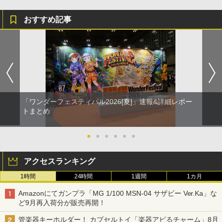
おすすめ記事
「ワンダーフェスティバル2026[夏]」速報&詳細レポー
トまとめ
●
●
●
●
●
●
アクセスランキング
1時間
24時間
1週間
1カ月
Amazonにてガンプラ「MG 1/100 MSN-04 サザビー Ver.Ka」な
ど9月再入荷分が販売再開！
管楽器キーホルダー！ カプセルトイ「楽器アピるチャーム」8月