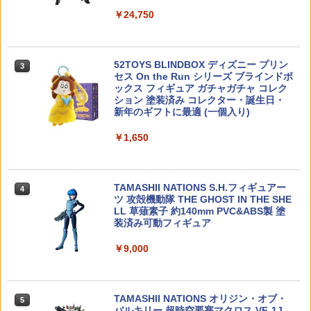
ミー【中古】【065 フィギュア】【鈴
ジングバッグ（S）
￥24,750
鹿 併売】【065-260809-02JS】
プロスプレーエース 【PS181】 (工具)
3
￥2,053
￥12,800
￥5,168
タミヤ OP.1772 TA07 バランスウェイト
52TOYS BLINDBOX ディズニー プリン
4
3
（137×23mm/25g）【54772】 ラジコン
セス On the Run シリーズ ブラインドボ
用
ックス フィギュア ガチャガチャ コレク
東京マルイ 7.2V 500mAh マイクロ500
【未開封】バンダイ 想造ガレリア天空
4
4
ション 塗装済み コレクター・誕生日・
バッテリー
の城ラピュタ ロボット兵 Full Action Ve
新年のギフトに最適 (一個入り)
￥770
r.(キャンディオンラインショップ、どん
【最大1,000円OFFクーポン11日1:59
4
ぐり共和国限定)【中古】【065 フィギ
￥2,180
￥1,650
迄】【中古】 バンダイ 機動戦士Zガンダ
ュア】【鈴鹿 併売】【065-260722-01Q
ム HG 1/144 ガンダムMk-III プラモデル
S】
アーテック 手づくり宝石せっけん 55911
5
￥5,177
￥12,800
東京マルイ NEW 7.2V マイクロ500バッ
5
TAMASHII NATIONS S.H.フィギュアー
￥814
4
テリー用充電器 エアガン
ツ 攻殻機動隊 THE GHOST IN THE SHE
LL 草薙素子 約140mm PVC&ABS製 塗
￥2,280
装済み可動フィギュア
『アルカナディア』 ヴェルルッタ First
5
デスクトップリアルマッコイ 『ドラゴン
5
Engage Ver.〈ファーストエンゲージVe
ボール』 06 孫悟空＆ブルマ -限定復刻仕
￥9,000
r.〉 【AA002】 (プラモデル)
様版ー (塗装済み可動フィギュア)
￥5,280
￥12,980
TAMASHII NATIONS オリジン・オブ・
5
バルキリー 超時空要塞マクロス VF-1J