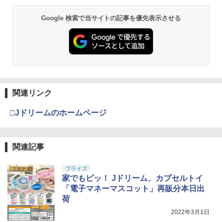
￥3,800
Google 検索で当サイトの記事を優先表示させる
タミヤ(TAMIYA) メイクアップ材シリー
東京マルイ(TOKYO MARUI) No.21 H&K
3
3
ズ No.3 タミヤセメント(角びん) 40ml 模
BANDAI SPIRITS(バンダイ スピリッツ)
USP HG 18歳以上エアーHOPハンドガン
3
型用接着剤 87003
機動警察パトレイバー EZY RG 1/48 AV-
98Plus (イングラム・プラス) 色分け済
￥3,409
みプラモデル
￥184
￥7,200
東京マルイ No.22 M92Fミリタリーモデ
4
関連リンク
GSIクレオス Mr.トップコート 水性プレ
ル HG 18歳以上エアーHOPハンドガン
4
ミアムトップコートスプレー 光沢 88ml
手動
□Jドリームのホームページ
ホビー用仕上材 B601
BANDAI SPIRITS(バンダイ スピリッツ)
4
30MS SIS-J00 メルンジャ[カラーA] 色
￥3,584
分け済みプラモデル
￥748
関連記事
￥4,100
クラウンモデル AK47 10歳以上 エアー
5
GSIクレオス Mr.トップコート 水性プレ
プライズ
コッキングライフル ブラック
5
ミアムトップコートスプレー つや消し 8
家でもピッ！ Jドリーム、カプセルトイ
8ml ホビー用仕上材 B603
BANDAI SPIRITS(バンダイ スピリッツ)
￥4,761
「電子マネーマスコット」再販分本日出
5
HGUC 195 機動戦士Zガンダム キュベレ
荷
イ 1/144スケール 色分け済みプラモデル
￥710
2022年3月1日
￥2,200