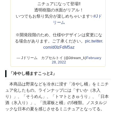
ニチュアになって登場‼️
透明樹脂の水面がリアル！
いつでもお祭り気分が楽しめちゃいます✨
#Jド
リーム
※開発段階のため、仕様やデザインは変更にな
る場合があります。ご了承ください。
pic.twitter.
com/d0lzFdM5az
— Jドリーム カプセルトイ (@Jdream_k)
February
28, 2022
「冷やし桶ますこっと2」
本商品は野菜などを冷水に浸す「冷やし桶」をミニチ
ュア化したもの。ラインナップには「すいか（氷入
り）」、「そうめん」、「トマトときゅうり」、「日本
酒（氷入り）」、「洗濯板と桶」の5種類。ノスタルジ
ックな日本の夏を感じさせるミニチュアとなってる。