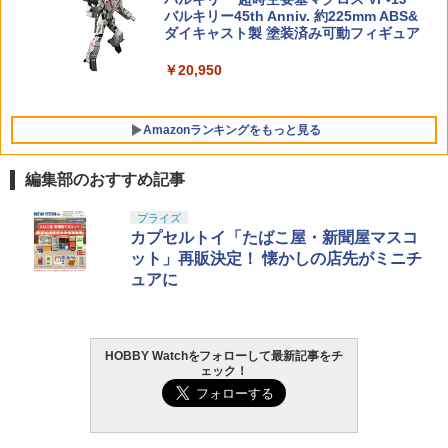
バルキリー45th Anniv. 約225mm ABS&
ダイキャスト製 塗装済み可動フィギュア
￥20,950
Amazonランキングをもっと見る
編集部のおすすめ記事
マックスファクトリー PLAMATEA MX
東京マルイ(TOKYO MARUI) No.25 コル
タミヤ クラフトツールシリーズ No.123
プライズ
1
1
1
ちゃん 組み立て式プラモデル ノンスケ
ト ガバメント HG 18歳以上エアーHOP
先細薄刃ニッパー (ゲートカット用) プラ
カプセルトイ「たばこ屋・新聞屋マスコ
ール 全高約160mm
ハンドガン
モデル用工具 74123
ット」再販決定！ 懐かしの店先がミニチ
ュアに
￥10,094
￥3,384
￥2,674
HOBBY Watchをフォローして最新記事をチ
BANDAI SPIRITS(バンダイ スピリッツ)
東京マルイ (TOKYO MARUI) ガスブロー
LOCTITE(ロックタイト) シールはがし
2
2
2
ェック！
HG 機動新世紀ガンダムX ガンダムレオ
バックマシンガン No.14 20式 5.56mm
プレミアム 220ml
パルド 1/144スケール 色分け済みプラモ
小銃 18歳以上 ガスブローバック
デル
￥962
￥220,000