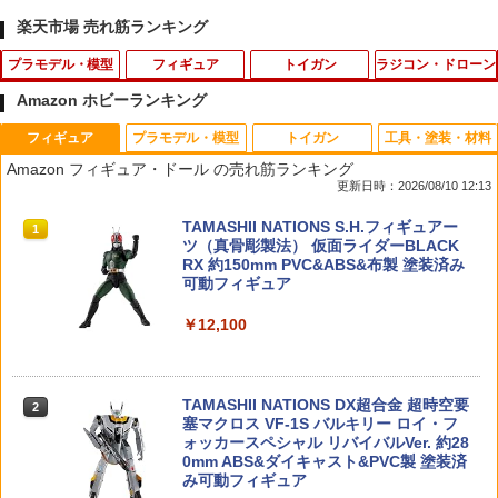
楽天市場 売れ筋ランキング
プラモデル・模型
フィギュア
トイガン
ラジコン・ドローン
Amazon ホビーランキング
フィギュア
プラモデル・模型
トイガン
工具・塗装・材料
けもプラ おまねこ 【KP-04R】 (プラモ
【中古】 バンダイスピリッツ S.H.Figua
東京マルイ BBローダーXL エアガン
アトラス モーターコネクター [AT7-041]
1
1
1
1
Amazon フィギュア・ドール の売れ筋ランキング
デル)
rts(真骨彫製法) 仮面ライダーBLACK RX
(JAN：4518626270418)
更新日時：2026/08/10 12:13
【A´】 未開封品/箱少し傷みあり
￥1,700
￥4,683
￥363
TAMASHII NATIONS S.H.フィギュアー
1
￥11,000
ツ（真骨彫製法） 仮面ライダーBLACK
RX 約150mm PVC&ABS&布製 塗装済み
TAILOR JAPAN 止血帯ホルダーセット
2
可動フィギュア
止血帯 EDCツールキット防災用品 ター
ヨコモ ヨコモ ブラックグリス【CS-BG
2
【当店独自で＋P10倍★要エントリー】
SNIDEL アーガイルマフラー スナイデル
ニケット サバゲー サバイバルゲーム 装
A】 ラジコンパーツ
2
2
￥12,100
【中古】[PTM] プレミアムバンダイ限定
インテリア・生活雑貨 おもちゃ・ゲー
備 サバゲー装備 常備品 軽量駆血帯 固定
MG 1/100 AGE-1G ガンダムAGE-1 フル
ム・フィギュア【送料無料】
ベルト 止血バンド ワンタッチバンド 緊
￥616
グランサ用 拡張パーツ 機動戦士ガンダ
急 応急処置 MA-KIUB-OXQ7
ムAGE(エイジ) プラモデル用アクセサリ
￥11,880
(5064913) バンダイスピリッツ(2023013
TAMASHII NATIONS DX超合金 超時空要
2
￥1,980
1)
塞マクロス VF-1S バルキリー ロイ・フ
アーテック 絵巻きものB 14202
ォッカースペシャル リバイバルVer. 約28
3
0mm ABS&ダイキャスト&PVC製 塗装済
￥5,492
【未開封】ゾイドワイルド デスレックス
3
み可動フィギュア
￥319
紫龍形態 [ティラノサウルス種]タカラト
オプションNo.1 LiPo セーフティチャー
3