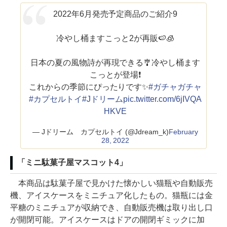
2022年6月発売予定商品のご紹介9
冷やし桶ますこっと2が再販🍉🧊
日本の夏の風物詩が再現できる🎐冷やし桶ます
こっとが登場❗️
これからの季節にぴったりです✨
#ガチャガチャ
#カプセルトイ
#Jドリーム
pic.twitter.com/6jIVQA
HKVE
— Jドリーム カプセルトイ (@Jdream_k)
February
28, 2022
「ミニ駄菓子屋マスコット4」
本商品は駄菓子屋で見かけた懐かしい猫瓶や自動販売
機、アイスケースをミニチュア化したもの。猫瓶には金
平糖のミニチュアが収納でき、自動販売機は取り出し口
が開閉可能。アイスケースはドアの開閉ギミックに加