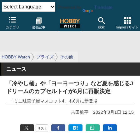
Powered by
Translate
カテゴリ
過去記事
検索
Impressサイト
HOBBY Watch
プライズ
その他
ニュース
「冷やし桶」や「ヨーヨーつり」など夏を感じるJ
ドリームのカプセルトイが6月に再販決定
「ミニ駄菓子屋マスコット4」も6月に新登場
吉田航平
2022年3月1日 12:15
リスト