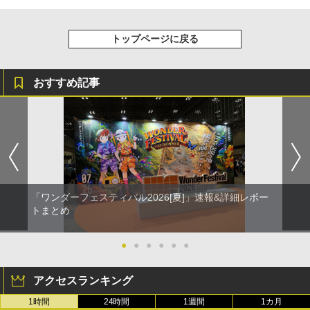
トップページに戻る
おすすめ記事
「ワンダーフェスティバル2026[夏]」速報&詳細レポー
トまとめ
●
●
●
●
●
●
アクセスランキング
1時間
24時間
1週間
1カ月