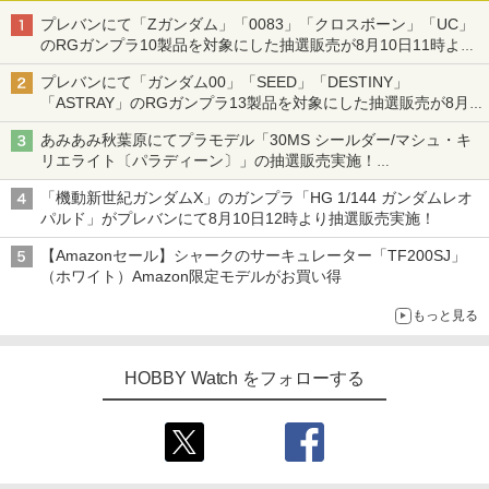
プレバンにて「Zガンダム」「0083」「クロスボーン」「UC」
のRGガンプラ10製品を対象にした抽選販売が8月10日11時より
実施！
プレバンにて「ガンダム00」「SEED」「DESTINY」
「ASTRAY」のRGガンプラ13製品を対象にした抽選販売が8月
17日11時より実施！
あみあみ秋葉原にてプラモデル「30MS シールダー/マシュ・キ
リエライト〔パラディーン〕」の抽選販売実施！
「30MS オプションパーツセット29(アクションウエアβ)」も対
「機動新世紀ガンダムX」のガンプラ「HG 1/144 ガンダムレオ
象
パルド」がプレバンにて8月10日12時より抽選販売実施！
【Amazonセール】シャークのサーキュレーター「TF200SJ」
（ホワイト）Amazon限定モデルがお買い得
もっと見る
HOBBY Watch をフォローする