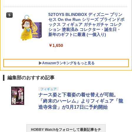
￥4,683
5
コンプリート 4種セット カプセルトイ】
レッサー 100(4582109582763) ライラク
ス サイレンサー
52TOYS BLINDBOX ディズニー プリン
5
￥2,480
セス On the Run シリーズ ブラインドボ
￥3,620
ックス フィギュア ガチャガチャ コレク
ション 塗装済み コレクター・誕生日・
新年のギフトに最適 (一個入り)
￥1,650
Amazonランキングをもっと見る
編集部のおすすめ記事
BANDAI SPIRITS(バンダイ スピリッツ)
東京マルイ(TOKYO MARUI) No.25 コル
LOCTITE(ロックタイト) シールはがし
フィギュア
1
1
1
30MS SIS-J00 メルンジャ[カラーA] 色
ト ガバメント HG 18歳以上エアーHOP
プレミアム 220ml
ナース姿と下着姿の着せ替えが可能。
分け済みプラモデル
ハンドガン
「終末のハーレム」よりフィギュア「龍
￥962
造寺朱音」が3月17日に予約開始
￥4,200
￥3,384
HOBBY Watchをフォローして最新記事をチ
GSIクレオス Mr.トップコート 水性プレ
HG 機動戦士ガンダム00 グラハム専用ユ
東京マルイ (TOKYO MARUI) ガスブロー
2
2
2