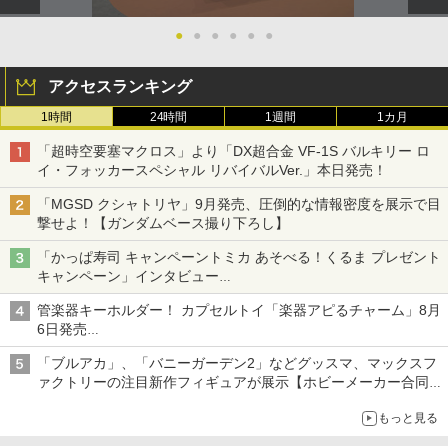
●
●
●
●
●
●
アクセスランキング
1時間
24時間
1週間
1カ月
「超時空要塞マクロス」より「DX超合金 VF-1S バルキリー ロ
イ・フォッカースペシャル リバイバルVer.」本日発売！
「MGSD クシャトリヤ」9月発売、圧倒的な情報密度を展示で目
撃せよ！【ガンダムベース撮り下ろし】
「かっぱ寿司 キャンペーントミカ あそべる！くるま プレゼント
キャンペーン」インタビュー
子どもが楽しめるかっぱ寿司ならではの体験とコラボの楽しさを
管楽器キーホルダー！ カプセルトイ「楽器アピるチャーム」8月
追求
6日発売
チューバ、テナサクなど5種各3色
「ブルアカ」、「バニーガーデン2」などグッスマ、マックスフ
ァクトリーの注目新作フィギュアが展示【ホビーメーカー合同展
示会】
もっと見る