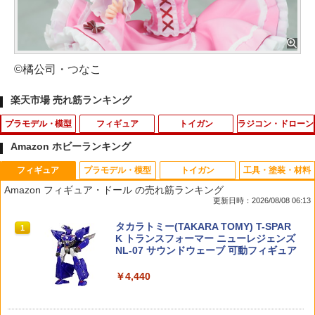
©橘公司・つなこ
楽天市場 売れ筋ランキング
プラモデル・模型
フィギュア
トイガン
ラジコン・ドローン
Amazon ホビーランキング
フィギュア
プラモデル・模型
トイガン
工具・塗装・材料
クリックロック 1/35 恐竜シリーズ フク
ぷにぷにシマエナガちゃん{ おもちゃ 玩
KM企画 汎用14mm正ネジ ⇔14mm逆ネ
1
1
1
Amazon フィギュア・ドール の売れ筋ランキング
イラプトル プラモデル[タミヤ]《発売
具 キャラクター }{ ギフト 誕生日 }{ 子ど
ジ サイレンサーアダプター◆CW CCW
更新日時：2026/08/08 06:13
済・在庫品》
も会 施設 }[ 子供会 保育園 幼稚園 景品
延長 カスタム パーツ ジョイント サイレ
イベント お祭り プレゼント 人気 ]【色
ンサー アウターバレル サプレッサー 連
タカラトミー(TAKARA TOMY) T-SPAR
柄指定不可】【不良対応不可】
結 汎用
1
￥610
K トランスフォーマー ニューレジェンズ
NL-07 サウンドウェーブ 可動フィギュア
￥950
￥1,460
￥4,440
タミヤ(TAMIYA) 楽しい工作シリーズ N
2
o.157 ユニバーサルプレート 2枚セット
(70157)
2026年11月予約 ガチャ【miffy きらきら
LayLax ライラクス NINE BALL ナイン
2
2