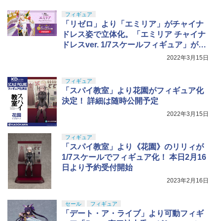
8ml ホビー用仕上材 B603
アマスター 1/144スケール 色分け済みプ
ラモデル
フィギュア
￥710
「リゼロ」より「エミリア」がチャイナ
￥3,782
ドレス姿で立体化。「エミリア チャイナ
ドレスver. 1/7スケールフィギュア」が予
約開始
2022年3月15日
フィギュア
「スパイ教室」より花園がフィギュア化
決定！ 詳細は随時公開予定
2022年3月15日
フィギュア
「スパイ教室」より《花園》のリリィが
1/7スケールでフィギュア化！ 本日2月16
日より予約受付開始
2023年2月16日
セール
フィギュア
「デート・ア・ライブ」より可動フィギ