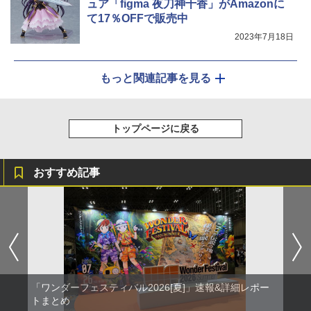
ュア「figma 夜刀神十香」がAmazonに
て17％OFFで販売中
2023年7月18日
もっと関連記事を見る
トップページに戻る
おすすめ記事
「ワンダーフェスティバル2026[夏]」速報&詳細レポー
トまとめ