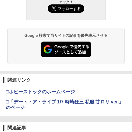
ェック！
ミアムトップコートスプレー 光沢 88ml
ニオンフラッグカスタム 1/144スケール
バックマシンガン No.14 20式 5.56mm
ホビー用仕上材 B601
色分け済みプラモデル
小銃 18歳以上 ガスブローバック
￥748
￥1,800
￥196,000
Google 検索で当サイトの記事を優先表示させる
タミヤ クラフトツールシリーズ No.123
BANDAI SPIRITS(バンダイ スピリッツ)
東京マルイ(TOKYO MARUI) No.21 H&K
3
3
3
先細薄刃ニッパー (ゲートカット用) プラ
30MS Fate/Grand Order アルトリア・
USP HG 18歳以上エアーHOPハンドガン
モデル用工具 74123
キャスター 色分け済みプラモデル
￥3,409
￥2,781
￥7,800
クラウンモデル AK47 10歳以上 エアー
4
関連リンク
タミヤ(TAMIYA) メイクアップ材シリー
BANDAI SPIRITS(バンダイスピリッツ)
コッキングライフル ブラック
4
4
ズ No.3 タミヤセメント(角びん) 40ml 模
30MS SIS-H00 セスティエ[カラーC] 色
□ホビーストックのホームページ
型用接着剤 87003
分け済みプラモデル
￥4,761
□「デート・ア・ライブ 1/7 時崎狂三 私服 甘ロリ ver.」
￥184
￥4,450
のページ
東京マルイ No.10 ハイキャパ5.1 10歳以
5
上 電動ブローバック フルオート
GSIクレオス Mr.トップコート 水性プレ
BANDAI SPIRITS(バンダイ スピリッツ)
5
5
関連記事
ミアムトップコートスプレー つや消し 8
HGAW 機動新世紀ガンダムX ガンダムエ
￥3,815