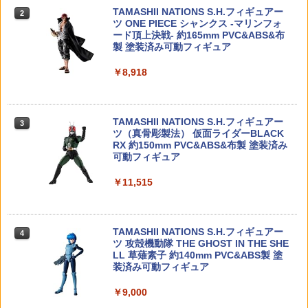
星空のめじるしガチャマスコット コンプ
ボール インジェクションバルブ[注入バ
TAMASHII NATIONS S.H.フィギュアー
リート 5種セット カプセルトイ】
ルブ]ブラック3本セット
2
￥655
ツ ONE PIECE シャンクス -マリンフォ
ード頂上決戦- 約165mm PVC&ABS&布
￥1,700
￥1,540
製 塗装済み可動フィギュア
D-スタイル 機動警察パトレイバー TYPE
3
￥8,918
-J9 グリフォン プラモデル（再販）[コト
ブキヤ]《04月予約》
【中古】 【未開封品】 MAXIMATIC 呪
東京マルイ 電動SMG スコーピオン モッ
3
3
術廻戦 禪院直哉 BANDAI NAMCO/バン
ドM/Vz61 80連マガジン CMG ノーマル
ダイナムコ フィギュア
マガジン
￥2,640
TAMASHII NATIONS S.H.フィギュアー
3
ツ（真骨彫製法） 仮面ライダーBLACK
￥2,280
￥2,420
RX 約150mm PVC&ABS&布製 塗装済み
可動フィギュア
【当店独自で＋P10倍★要エントリー】
4
【中古】[PTM] HG 1/144 GN-X(ジンク
￥11,515
ス)III 機動戦士ガンダム00(ダブルオー)
タカラトミー TAKARA TOMY トイ・ス
PDI DELTAシリーズ 03+ AEG 精密イン
4
4
プラモデル バンダイ(20180531)
トーリー4 英語と日本語! おしゃべりフ
ナーバレル(6.03±0.007) 229mm マルイ
レンズ ウッディ バズ・ライトイヤー ハ
MP5A4/βスペツナズ◆東京マルイ MAR
ム レックス 3歳以上
UI AEG 電動 STD カスタム タイト 屋外
￥4,110
TAMASHII NATIONS S.H.フィギュアー
安定 鋼鉄
4
ツ 攻殻機動隊 THE GHOST IN THE SHE
￥2,480
LL 草薙素子 約140mm PVC&ABS製 塗
￥3,190
装済み可動フィギュア
けもプラ おまねこ 【KP-04R】 (プラモ
5
デル)
￥9,000
2026年11月予約 ガチャ【スター・ウォ
5
ーズ グローグーいっぱいコレクション3
LAYLAX・MODE-2(モード2) スリムサプ