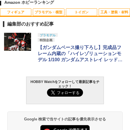
Amazon ホビーランキング
フィギュア
プラモデル・模型
トイガン
工具・塗装・材料
タミヤ OP.1338 2駆オフロードディッシ
1
ュホイール 黒・前輪（60/19）【5433
編集部のおすすめ記事
8】 ラジコンパーツ
TAMASHII NATIONS S.H.フィギュアー
BANDAI SPIRITS(バンダイ スピリッツ)
東京マルイ(TOKYO MARUI) No.25 コル
LOCTITE(ロックタイト) シールはがし
プラモデル
1
1
1
1
￥388
ツ（真骨彫製法） 仮面ライダーBLACK
HG 機動新世紀ガンダムX ガンダムレオ
ト ガバメント HG 18歳以上エアーHOP
プレミアム 220ml
特別企画
RX 約150mm PVC&ABS&布製 塗装済み
パルド 1/144スケール 色分け済みプラモ
ハンドガン
【ガンダムベース撮り下ろし】完成品フ
可動フィギュア
デル
￥962
レーム内蔵の「ハイレゾリューションモ
￥3,384
W0158 【KYOSHO/京商】 5.8座付ハー
2
デル 1/100 ガンダムアストレイ レッドフ
￥12,480
￥3,480
ドボール(M3ネジ穴/4Pcs)
レーム パワードレッド」を展示中
￥352
GSIクレオス Mr.トップコート 水性プレ
東京マルイ (TOKYO MARUI) ガスブロー
2
2
ミアムトップコートスプレー 光沢 88ml
タカラトミー(TAKARA TOMY) T-SPAR
BANDAI SPIRITS(バンダイ スピリッツ)
バックマシンガン No.14 20式 5.56mm
HOBBY Watchをフォローして最新記事をチ
2
2
ホビー用仕上材 B601
ェック！
K トランスフォーマー ニューレジェンズ
機動警察パトレイバー EZY RG 1/48 AV-
小銃 18歳以上 ガスブローバック
NL-07 サウンドウェーブ 可動フィギュア
98Plus (イングラム・プラス) 色分け済
ハイパフォーマンス真鍮サスマウントボ
3
みプラモデル
￥748
￥220,000
ール [TP-364](JAN：4589434359633)
￥4,440
￥6,600
￥791
タミヤ クラフトツールシリーズ No.123
東京マルイ(TOKYO MARUI) No.21 H&K
3
Google 検索で当サイトの記事を優先表示させる
3
先細薄刃ニッパー (ゲートカット用) プラ
TAMASHII NATIONS S.H.フィギュアー
USP HG 18歳以上エアーHOPハンドガン
3
モデル用工具 74123
ツ ONE PIECE シャンクス -マリンフォ
BANDAI SPIRITS(バンダイ スピリッツ)
3