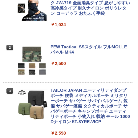
式プラモデル)
PIRITS]《01月予約》
ク JW-719 全面消臭タイプ 息がしやすい
高冷感タイプ 耐久ナイロン ポリウレタ
ン コーデゥラ おたふく手袋
￥3,854
￥8,910
￥1,034
MODEROID ミニ合体変形 『ゲッターロ
HiPlay 伊甸工業 Eden Industry 黒鉄の
2
2
ボG』 ゲッタードラゴン (組み立て式プ
休止符 ブラインドドール BJD ドール ブ
ラモデル)
ラインドボックス アクションフィギュア
PEW Tactical SSスタイル フルMOLLE
2
可動フィギュア 黒鉄休止符 美少女 模型
パネル MK4
コレクション ホビー ギフト プレゼント
￥3,855
￥2,500
￥4,580
フジミ模型 1/12 バイクシリーズ No.13
3
スズキ RGV-Γ 後期型 (XR74) プラモデル
TAILOR JAPAN ユーティリティダンプ
大きいフィギュアも飾れる。 ディスプレ
3
3
ポーチ 腰袋 メディカルポーチ ミリタリ
イ ステージ 3段 ひな壇 ブラック (ブラッ
￥3,885
ーポーチ サバゲー サバイバルゲーム 装
ク)
備 サバゲー装備 タクティカルポーチ サ
バゲーポーチ キャンプポーチ ユーティ
￥3,080
リティポーチ 小物入れ 収納 モール 1000
コトブキヤ NONスケール ルミティア Fir
4
Dナイロン 5T-8YRE-VICP
st Engage Ver.〈ファーストエンゲージ
Ver.〉（アルカナディア）【AA001】 プ
￥2,598
ラモデル
超像可動「空条承太郎 Ver.2」 アニメ
4