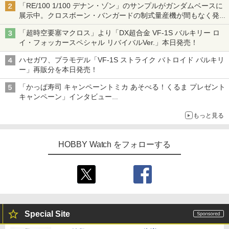
「RE/100 1/100 デナン・ゾン」のサンプルがガンダムベースに
展示中。クロスボーン・バンガードの制式量産機が間もなく発送
【ガンダムベース撮り下ろし】
「超時空要塞マクロス」より「DX超合金 VF-1S バルキリー ロ
イ・フォッカースペシャル リバイバルVer.」本日発売！
ハセガワ、プラモデル「VF-1S ストライク バトロイド バルキリ
ー」再販分を本日発売！
「かっぱ寿司 キャンペーントミカ あそべる！くるま プレゼント
キャンペーン」インタビュー
子どもが楽しめるかっぱ寿司ならではの体験とコラボの楽しさを
もっと見る
追求
HOBBY Watch をフォローする
Special Site