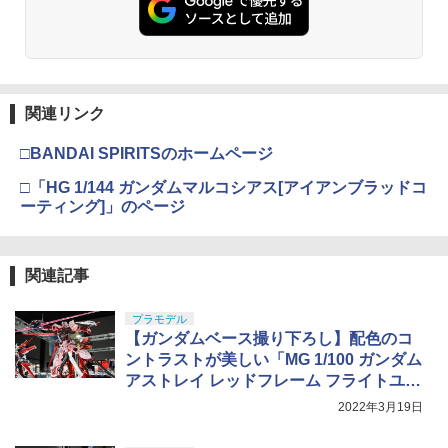
ード頂上決戦- 約165mm PVC&ABS&布
30MS SIS-J00 メルンジャ[カラーA] 色
￥3,409
LA43H 【KYOSHO/京商】 ボールエンド
4
製 塗装済み可動フィギュア
分け済みプラモデル
￥2,674
(5.8mm/ハード/12Pcs)
￥8,918
￥4,000
￥528
東京マルイ(TOKYO MARUI) No.16 H&K
4
マジ・スク+保護キャップセット
USP 10歳以上エアーHOPハンドガン 手
4
関連リンク
動
52TOYS BLINDBOX ディズニー プリン
マックスファクトリー PLAMATEA MX
￥2,600
4
4
タカラトミー トミカタウン バス停(乗客
5
□BANDAI SPIRITSのホームページ
セス On the Run シリーズ ブラインドボ
ちゃん 組み立て式プラモデル ノンスケ
￥2,666
付き)
ックス フィギュア ガチャガチャ コレク
ール 全高約160mm
□「HG 1/144 ガンダムマルコシアス[アイアンブラッドコ
ション 塗装済み コレクター・誕生日・
￥1,100
新年のギフトに最適 (一個入り)
ーティング]」のページ
￥10,081
東京マルイ No.10 ハイキャパ5.1 10歳以
5
￥1,650
シリコンモールド クロムハート 4種 6.7×
5
上 電動ブローバック フルオート
3.6cm 柄型枠 爪飾り作成 多寸法設計 立
関連記事
体彫刻 耐久 繰返し ハンドメイドネイル
HG 機動戦士ガンダム00 グラハム専用ユ
￥3,815
5
(Bタイプ)
ニオンフラッグカスタム 1/144スケール
【POP MART 公式ストア】THE MONS
色分け済みプラモデル
5
プラモデル
￥499
TERS Big into Energy シリーズ ぬいぐ
【ガンダムベース撮り下ろし】配色のコ
るみペンダント 【1ピース】 エナジーラ
￥1,800
ントラストが美しい「MG 1/100 ガンダム
ブブ labubu ラブブ らぶぶ ポップマー
アストレイ レッドフレーム フライトユニ
ト ブラインドボックス フィギュア おも
ちゃ ガチャガチャ プラモデル ギフト 推
ット メッキフレーム/カラークリア」が発
2022年3月19日
し活 ポプマ 正規品
売中