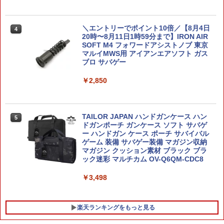
『ジョジョの奇妙な冒険 スターダストク
ルセイダース』 (塗装済可動フィギュア)
￥4,180
＼エントリーでポイント10倍／【8月4日
4
￥9,607
20時〜8月11日1時59分まで】IRON AIR
SOFT M4 フォワードアシストノブ 東京
＼＼P2倍★8/9まで／【送料無料】ペー
5
マルイMWS用 アイアンエアソフト ガス
パークラフト 飛行機 フォートレス 1:47
ブロ サバゲー
スケール DIY 3D B29 子供 大人 おもち
S.H.Figuarts 『攻殻機動隊 THE GHOST
5
ゃ
IN THE SHELL』 草薙素子 (塗装済み可
￥2,850
動フィギュア)
￥4,401
￥9,609
TAILOR JAPAN ハンドガンケース ハン
5
ドガンポーチ ガンケース ソフト サバゲ
ー ハンドガン ケース ポーチ サバイバル
ゲーム 装備 サバゲー装備 マガジン収納
マガジン クッション素材 ブラック ブラ
ック迷彩 マルチカム OV-Q6QM-CDC8
￥3,498
楽天ランキングをもっと見る