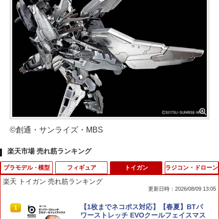
©創通・サンライズ・MBS
楽天市場 売れ筋ランキング
プラモデル・模型
フィギュア
トイガン
ラジコン・ドローン
楽天 トイガン 売れ筋ランキング
更新日時：2026/08/09 13:05
MODEROID ミニ合体変形 『ゲッターロ
S.H.Figuarts シャンクス -マリンフォー
【1枚までネコポス対応】【春夏】BTパ
1
1
1
ボ』 ゲッター1【二次再販】 (組み立て
ド頂上決戦- 『ONE PIECE』[BANDAI S
ワーストレッチ EVOクールフェイスマス