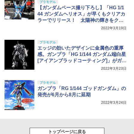
￥2,750
プラモデル
【ガンダムベース撮り下ろし】「HG 1/1
44 ガンダムヘリオス」が早くもクリアカ
ラーでリリース！ 太陽神の輝きをクリ
アホワイトとクリアブルーのパーツで再
2022年3月19日
現
プラモデル
エッジの効いたデザインに金属色の重厚
感。ガンプラ「HG 1/144 ガンダム端白星
[アイアンブラッドコーティング]」がガン
ダムベースにて4月に発売
2022年3月23日
プラモデル
ガンプラ「RG 1/144 ゴッドガンダム」の
発売が6月から8月に延期
2022年3月24日
トップページに戻る