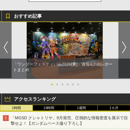
おすすめ記事
「ワンダーフェスティバル2026[夏]」速報&詳細レポー
トまとめ
●
●
●
●
●
●
アクセスランキング
1時間
24時間
1週間
1カ月
「MGSD クシャトリヤ」9月発売、圧倒的な情報密度を展示で目
撃せよ！【ガンダムベース撮り下ろし】