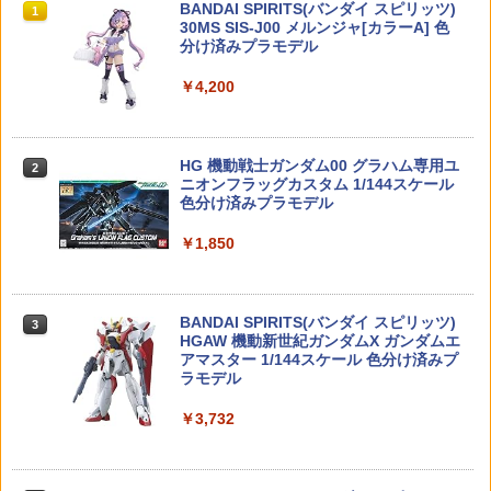
タカラトミー(TAKARA TOMY) T-SPAR
BANDAI SPIRITS(バンダイ スピリッツ)
on Toy 海外 大人気 キャラクター フィ
1
1
K トランスフォーマー ニューレジェンズ
30MS SIS-J00 メルンジャ[カラーA] 色
ギュア ハンターハンター ペタドール
NL-07 サウンドウェーブ 可動フィギュア
分け済みプラモデル
アーテック 手づくり宝石せっけん 55911
2
￥7,894
￥4,440
￥4,200
シャフト チェッカー ミニ四駆 ローラー
（ネコポス対応） ファスナーコインケー
2
2
￥814
小型模型 メンテナンス カスタム Φ1.99
ス
(レッド)
送料無料◆ダイアクロン トレッドヴァー
￥385
2
TAMASHII NATIONS S.H.フィギュアー
HG 機動戦士ガンダム00 グラハム専用ユ
サルター/CU (陸上機甲部隊 Ver.) タカラ
￥1,584
2
2
ツ（真骨彫製法） 仮面ライダーBLACK
ニオンフラッグカスタム 1/144スケール
トミー T-SPARK 【1月予約】
RX 約150mm PVC&ABS&布製 塗装済み
色分け済みプラモデル
【ネコポス対応】EAGLE(イーグル)/372
可動フィギュア
3
￥8,380
0V2-BK_BL_GU_LBL_PU_RE/ピニオン
￥1,850
（ネコポス対応）銃剣止め 89式小銃用 3
【特典】HG 1/144 『機動戦士ガンダム
3
3
ストッカーVer.2(セットスクリューホル
￥11,000
個フック付
水星の魔女』 ディランザ（一般機/ラウ
ダー付)
ダ専用機） (プラモデル)(スレッタ クリ
アスタンド)
￥440
ねんどろいど キャラクター・ボーカル・
3
￥1,103
BANDAI SPIRITS(バンダイ スピリッツ)
シリーズ01 初音ミク Happy 16th Birth
3
TAMASHII NATIONS S.H.フィギュアー
HGAW 機動新世紀ガンダムX ガンダムエ
day Ver.（再販）[グッドスマイルカンパ
￥1,760
3
ツ ONE PIECE シャンクス -マリンフォ
アマスター 1/144スケール 色分け済みプ
ニー]【送料無料】《11月予約》
ード頂上決戦- 約165mm PVC&ABS&布
ラモデル
【全品5%ポイント】マジックフライング
製 塗装済み可動フィギュア
4
（ネコポス対応）新脱落防止ストラップ
￥8,550
4
ボール フライングボール 本物 空飛ぶボ
両端フック12個
￥3,732
タミヤ 1/24 スポーツカーシリーズ No.8
4
ール LEDライト付き ジャイロボール 浮
￥8,918
7 ニッサン・フェアレディZ 300ZX ター
くボール ドローン
￥990
ボ【24087】 プラモデル
【中古】【未開封】宮本武蔵 MASTERLI
4
￥1,580