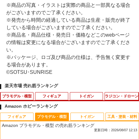
※商品の写真・イラストは実際の商品と一部異なる場合
がございますのでご了承ください。
※発売から時間の経過している商品は生産・販売が終了
している場合がございますのでご了承ください。
※商品名・商品仕様・発売日・価格などこのwebページ
の情報は変更になる場合がございますのでご了承くださ
い。
※パッケージ、ロゴ及び商品の仕様は、予告無く変更す
る場合があります。
©SOTSU･SUNRISE
楽天市場 売れ筋ランキング
プラモデル・模型
フィギュア
トイガン
ラジコン・ドローン
Amazon ホビーランキング
フィギュア
プラモデル・模型
トイガン
工具・塗装・材料
HGUC 1/144 『機動戦士ガンダム』 MS
【ポイント5倍 8/11 1:59まで】HUNTER
ODピアノ線
タミヤ タミヤ 接点グリス【87023】
1
1
1
1
Amazon プラモデル・模型 の売れ筋ランキング
M-03 ゴッグ (プラモデル)
×HUNTER Petadoll ヨークシン編 6個入
更新日時：2026/08/07 12:13
りBOX リーメント 送料無料 新品 未開封
￥132
￥352
全6種類 全部揃います Re-Ment Collecti
￥1,320