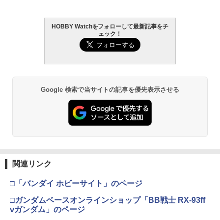
￥3,384
￥2,781
HOBBY Watchをフォローして最新記事をチ
ェック！
東京マルイ (TOKYO MARUI) ガスブロー
LOCTITE(ロックタイト) シールはがし
2
2
バックマシンガン No.14 20式 5.56mm
プレミアム 220ml
小銃 18歳以上 ガスブローバック
￥962
￥193,900
Google 検索で当サイトの記事を優先表示させる
GSIクレオス Mr.トップコート 水性プレ
東京マルイ No.10 ハイキャパ5.1 10歳以
3
3
ミアムトップコートスプレー 光沢 88ml
上 電動ブローバック フルオート
ホビー用仕上材 B601
￥3,815
￥748
関連リンク
東京マルイ(TOKYO MARUI) No.21 H&K
4
タミヤ(TAMIYA) メイクアップ材シリー
USP HG 18歳以上エアーHOPハンドガン
4
□「バンダイ ホビーサイト」のページ
ズ No.3 タミヤセメント(角びん) 40ml 模
型用接着剤 87003
￥3,409
□ガンダムベースオンラインショップ「BB戦士 RX-93ff
νガンダム」のページ
￥184