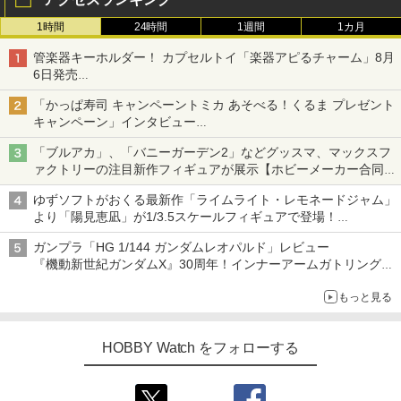
1時間
24時間
1週間
1カ月
管楽器キーホルダー！ カプセルトイ「楽器アピるチャーム」8月
6日発売
チューバ、テナサクなど5種各3色
「かっぱ寿司 キャンペーントミカ あそべる！くるま プレゼント
キャンペーン」インタビュー
子どもが楽しめるかっぱ寿司ならではの体験とコラボの楽しさを
「ブルアカ」、「バニーガーデン2」などグッスマ、マックスフ
追求
ァクトリーの注目新作フィギュアが展示【ホビーメーカー合同展
示会】
ゆずソフトがおくる最新作「ライムライト・レモネードジャム」
より「陽見恵凪」が1/3.5スケールフィギュアで登場！
メガネ姿も表現できるオプションパーツが付属
ガンプラ「HG 1/144 ガンダムレオパルド」レビュー
『機動新世紀ガンダムX』30周年！インナーアームガトリングの
変形機構まで再現し最新フォーマットでキット化！
もっと見る
HOBBY Watch をフォローする