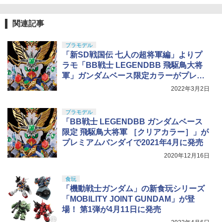
東京マルイ No.2 ワルサーP38 10歳以上
5
エアーHOPハンドガン 手動
関連記事
GSIクレオス Mr.トップコート 水性プレ
5
ミアムトップコートスプレー つや消し 8
￥2,710
プラモデル
8ml ホビー用仕上材 B603
「新SD戦国伝 七人の超将軍編」よりプ
￥710
ラモ「BB戦士 LEGENDBB 飛駆鳥大将
軍」ガンダムベース限定カラーがプレバ
ンで予約開始
2022年3月2日
プラモデル
「BB戦士 LEGENDBB ガンダムベース
限定 飛駆鳥大将軍 ［クリアカラー］」が
プレミアムバンダイで2021年4月に発売
2020年12月16日
食玩
「機動戦士ガンダム」の新食玩シリーズ
「MOBILITY JOINT GUNDAM」が登
場！ 第1弾が4月11日に発売