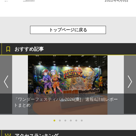
2022年4月6日
トップページに戻る
おすすめ記事
「ワンダーフェスティバル2026[夏]」速報&詳細レポー
トまとめ
●
●
●
●
●
●
アクセスランキング