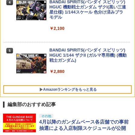
BANDAI SPIRITS(バンダイ スピリッツ)
SEッッ! 「一番くじ 刃牙 巨大なる鼓
￥1,936
4
TAMASHII NATIONS S.H.フィギュアー
HGUC 機動戦士ガンダム ザクI(黒い三連
動」 A賞＜フィギュア＞（代引き不可）
4
ツ 攻殻機動隊 THE GHOST IN THE SHE
星仕様) 1/144スケール 色分け済みプラ
6600
LL 草薙素子 約140mm PVC&ABS製 塗
モデル
送料無料 タクティカル グローブ サバゲ
5
R/C ラジコン スズキ キャリー 本格軽ト
装済み可動フィギュア
5
ー用装備 フル ハーフ サバイバルグロー
￥9,580
HG 1/144 軽キャノン プラモデル 機動戦
5
ラ キャリィ ホワイト ライトが光る！ 運
ブ 指ぬき 指先 フィンガーレス 夏 冬 手
￥2,100
士Gundam GQuuuuuuX バンダイスピ
べる！？ Linx 軽トラック型1/20ラジコ
袋 サバイバルゲーム アウトドア 滑り止
￥9,618
リッツ （ZP172171）
ンカー SUZUKI スズキキャリー SUZUKI
め マジック テープ式
ライセンス認証済【送料無料(北海道、沖
送料無料◆再販 メディコム・トイ MAFE
￥2,180
5
縄、離島は適用外)】
￥990
BANDAI SPIRITS(バンダイ スピリッツ)
X マフェックス No.203 キャプテンアメ
5
TAMASHII NATIONS S.H.フィギュアー
HGUC 1/144 ザクII (ガルマ専用機) (機動
リカ WINTER SOLDIER ウィンター・ソ
5
￥2,099
ツ 呪術廻戦 伏黒甚爾 約155mm PVC&A
戦士ガンダム)
ルジャー アクションフィギュア【8月予
BS製 塗装済み可動フィギュア
約】
￥2,880
￥13,350
￥9,800
Amazonランキングをもっと見る
編集部のおすすめ記事
東京マルイ(TOKYO MARUI) No.25 コル
タミヤ クラフトツールシリーズ No.123
その他
1
1
ト ガバメント HG 18歳以上エアーHOP
先細薄刃ニッパー (ゲートカット用) プラ
4月以降のガンダムベース各店舗での事前
ハンドガン
モデル用工具 74123
抽選による入店制限スケジュールが公開