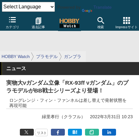
Powered by
Translate
カテゴリ
過去記事
検索
Impressサイト
HOBBY Watch
プラモデル
ガンプラ
ニュース
実物大νガンダム立像「RX-93ff νガンダム」のプ
ラモデルがBB戦士シリーズより登場！
ロングレンジ・フィン・ファンネルは差し替えで発射状態を
再現可能
緑里孝行（クラフル）
2022年3月31日 10:23
リスト