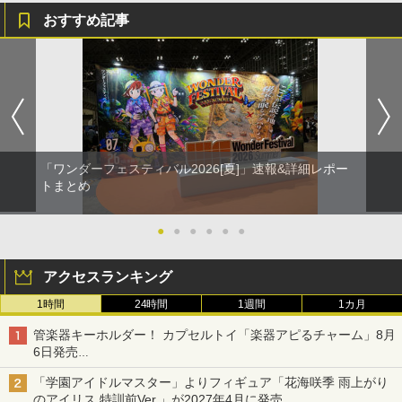
おすすめ記事
「ワンダーフェスティバル2026[夏]」速報&詳細レポー
トまとめ
●
●
●
●
●
●
アクセスランキング
1時間
24時間
1週間
1カ月
管楽器キーホルダー！ カプセルトイ「楽器アピるチャーム」8月
6日発売
チューバ、テナサクなど5種各3色
「学園アイドルマスター」よりフィギュア「花海咲季 雨上がり
のアイリス 特訓前Ver.」が2027年4月に発売