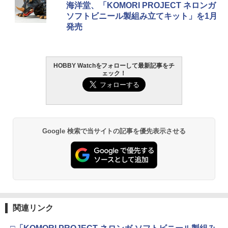
ツ（真骨彫製法） 仮面ライダーBLACK
30MS SIS-J00 メルンジャ[カラーA] 色
ト ガバメント HG 18歳以上エアーHOP
ミアムトップコートスプレー 光沢 88ml
海洋堂、「KOMORI PROJECT ネロンガ
RX 約150mm PVC&ABS&布製 塗装済み
分け済みプラモデル
ハンドガン
ホビー用仕上材 B601
ソフトビニール製組み立てキット」を1月
可動フィギュア
発売
￥4,200
￥3,384
￥748
53974 【TAMIYA/タミヤ】 RCオプショ
2
￥12,550
ンパーツ OP974 TRF501X セッティング
スプリング (フロント)
HOBBY Watchをフォローして最新記事をチ
BANDAI SPIRITS(バンダイ スピリッツ)
東京マルイ (TOKYO MARUI) ガスブロー
LOCTITE(ロックタイト) シールはがし
￥693
2
2
2
ェック！
タカラトミー(TAKARA TOMY) T-SPAR
機動警察パトレイバー EZY RG 1/48 AV-
バックマシンガン No.14 20式 5.56mm
プレミアム 220ml
2
K トランスフォーマー ニューレジェンズ
98Plus (イングラム・プラス) 色分け済
小銃 18歳以上 ガスブローバック
NL-07 サウンドウェーブ 可動フィギュア
みプラモデル
￥962
￥240,000
53975 【TAMIYA/タミヤ】 RCオプショ
3
￥4,440
￥6,600
ンパーツ OP.975 TRF501X セッティン
グスプリングセット（リヤ）
Google 検索で当サイトの記事を優先表示させる
タミヤ クラフトツールシリーズ No.123
東京マルイ(TOKYO MARUI) No.21 H&K
3
￥770
3
先細薄刃ニッパー (ゲートカット用) プラ
TAMASHII NATIONS S.H.フィギュアー
BANDAI SPIRITS(バンダイ スピリッツ)
USP HG 18歳以上エアーHOPハンドガン
3
3
モデル用工具 74123
ツ ONE PIECE シャンクス -マリンフォ
HGAW 機動新世紀ガンダムX ガンダムエ
ード頂上決戦- 約165mm PVC&ABS&布
アマスター 1/144スケール 色分け済みプ
￥3,409
製 塗装済み可動フィギュア
ラモデル
￥2,674
野球バット 硬式 実打可能 金属 練習用バ
4
ット 学生 ジュニア 大人 ソフトボール バ
￥8,918
￥3,600
ッティング 高校野球 ギフト 8cm 76cm
63cm
東京マルイ(TOKYO MARUI) No.16 H&K
4
関連リンク
GSIクレオス Mr.トップコート 水性プレ
USP 10歳以上エアーHOPハンドガン 手
4
ミアムトップコートスプレー つや消し 8
動
￥2,300