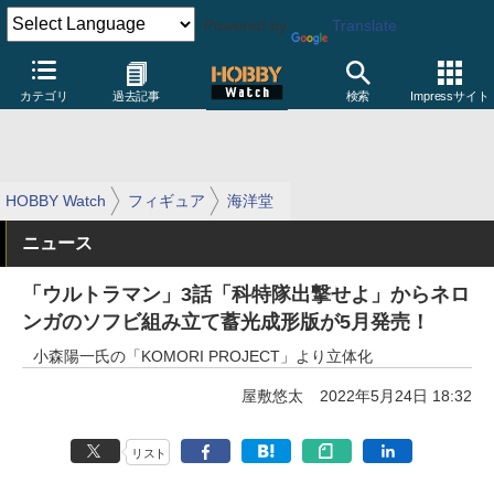
Powered by
Translate
カテゴリ
過去記事
検索
Impressサイト
HOBBY Watch
フィギュア
海洋堂
ニュース
「ウルトラマン」3話「科特隊出撃せよ」からネロ
ンガのソフビ組み立て蓄光成形版が5月発売！
小森陽一氏の「KOMORI PROJECT」より立体化
屋敷悠太
2022年5月24日 18:32
リスト