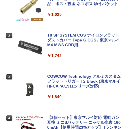
品 ポスト投函 ネコポス ゆうパケット
￥770
￥1,490
￥1,025
ブースター ポケモンプラモコレクション
【送料無料!】 トイ・ストーリー おしゃ
T8 SP SYSTEM CGS ナイロンフラット
2
2
2
クイック!! No.25 プラモデル
べりフレンズ バズ・ライトイヤー
ダストカバー Type G CGS / 東京マルイ
M4 MWS GBB用
￥858
￥3,260
￥1,742
ポケモンプラモコレクション クイック!!
【中古】【未開封】宇崎月 「宇崎ちゃん
3
3
COWCOW Technology アルミカスタム
3
02 ミュウ (プラモデル)
は遊びたい!Ω」 BiCute Bunnies Figur
フラットトリガー T2 Black (東京マルイ
e-ホワイトパールver.- ラウンドワン限定
HI-CAPA/1911シリーズ対応)
＜フィギュア＞（代引き不可）6520
￥858
￥1,840
￥3,500
ゴジラを倒せ！！ BANNDAI プラモデル
4
【2個セット】東京マルイ対応 電動ガン
4
大怪獣ヘドラ カナモデル { 特価玩具 ゴ
フィギュア 綾瀬風香 TシャツVer.（AMW
4
互換 ミニSバッテリー ニッケル水素 160
ジラ GODZILLA プラモデル }{ おもちゃ
ロゴ） 「よつばと!」 PVC塗装済み完成
0mAh【使用時間23%アップ】 [ランキン