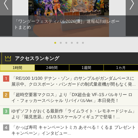
「ワンダーフェスティバル2026[夏]」速報&詳細レポー
トまとめ
●
●
●
●
●
●
アクセスランキング
1時間
24時間
1週間
1カ月
「RE/100 1/100 デナン・ゾン」のサンプルがガンダムベースに
展示中。クロスボーン・バンガードの制式量産機が間もなく発送
【ガンダムベース撮り下ろし】
「超時空要塞マクロス」より「DX超合金 VF-1S バルキリー ロ
イ・フォッカースペシャル リバイバルVer.」本日発売！
ゆずソフトがおくる最新作「ライムライト・レモネードジャム」
より「陽見恵凪」が1/3.5スケールフィギュアで登場！
メガネ姿も表現できるオプションパーツが付属
「かっぱ寿司 キャンペーントミカ あそべる！くるま プレゼント
キャンペーン」インタビュー