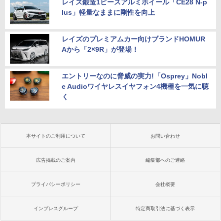
レイズ鍛造1ピースアルミホイール「CE28 N-p
lus」軽量なままに剛性を向上
レイズのプレミアムカー向けブランドHOMUR
Aから「2×9R」が登場！
エントリーなのに脅威の実力!「Osprey」Nobl
e Audioワイヤレスイヤフォン4機種を一気に聴
く
本サイトのご利用について
お問い合わせ
広告掲載のご案内
編集部へのご連絡
プライバシーポリシー
会社概要
インプレスグループ
特定商取引法に基づく表示