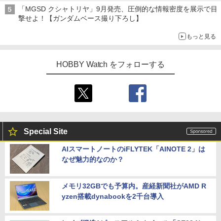
子どもが楽しめるかっぱ寿司ならではの体験とコラボの楽しさを
「MGSD クシャトリヤ」9月発売、圧倒的な情報密度を展示で目
追求
撃せよ！【ガンダムベース撮り下ろし】
もっと見る
HOBBY Watch をフォローする
Special Site
AIスマートノートのiFLYTEK「AINOTE 2」は
なぜ魅力的なのか？
メモリ32GBでも予算内。産経新聞社がAMD R
yzen搭載dynabookを2千台導入