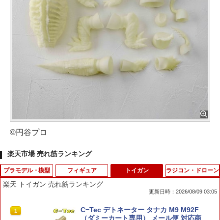
©円谷プロ
楽天市場 売れ筋ランキング
プラモデル・模型
フィギュア
トイガン
ラジコン・ドローン
楽天 トイガン 売れ筋ランキング
更新日時：2026/08/09 03:05
バンダイ ビルダーズパーツHD 26 MSパ
るかっぷ 進撃の巨人 調査兵団マント[メ
C−Tec デトネーター タナカ M9 M92F
1
1
1
イプ01
ガハウス]《08月予約》
（ダミーカート専用） メール便 対応商