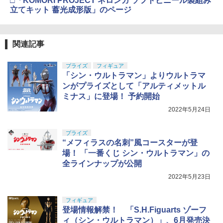
□「KOMORI PROJECT ネロンガ ソフトビニール製組み
8ml ホビー用仕上材 B603
52TOYS BLINDBOX ディズニー プリン
HG 機動戦士ガンダム00 グラハム専用ユ
4
4
立てキット 蓄光成形版」のページ
セス On the Run シリーズ ブラインドボ
ニオンフラッグカスタム 1/144スケール
￥2,666
ックス フィギュア ガチャガチャ コレク
色分け済みプラモデル
￥710
ション 塗装済み コレクター・誕生日・
【全品5%ポイント】マジックフライング
5
新年のギフトに最適 (一個入り)
￥1,800
ボール フライングボール 本物 空飛ぶボ
関連記事
ール LEDライト付き ジャイロボール 浮
東京マルイ No.10 ハイキャパ5.1 10歳以
5
￥1,650
タミヤ(TAMIYA) メイクアップ材シリー
くボール ドローン
上 電動ブローバック フルオート
5
ズ No.3 タミヤセメント(角びん) 40ml 模
プライズ
フィギュア
型用接着剤 87003
BANDAI SPIRITS(バンダイスピリッツ)
「シン・ウルトラマン」よりウルトラマ
￥1,580
￥3,815
5
30MS SIS-H00 セスティエ[カラーC] 色
ンがプライズとして「アルティメットル
TAMASHII NATIONS オリジン・オブ・
分け済みプラモデル
￥184
5
ミナス」に登場！ 予約開始
バルキリー 超時空要塞マクロス VF-1J
バルキリー45th Anniv. 約225mm ABS&
￥4,450
2022年5月24日
ダイキャスト製 塗装済み可動フィギュア
プライズ
￥21,950
“メフィラスの名刺”風コースターが登
場！ 「一番くじ シン・ウルトラマン」の
全ラインナップが公開
2022年5月23日
フィギュア
登場情報解禁！ 「S.H.Figuarts ゾーフ
ィ（シン・ウルトラマン）」、6月発売決