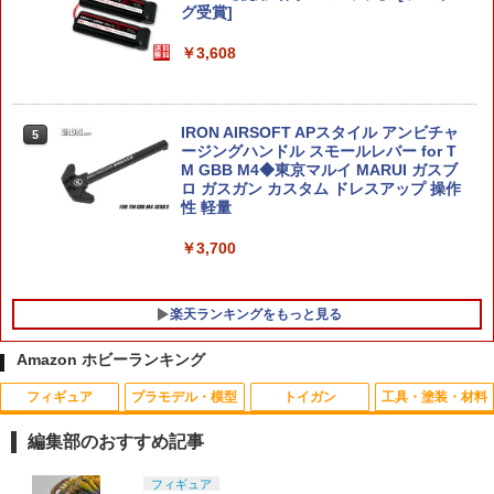
玩具 お祭り 縁日 景品 子供 ギフト プレ
品 電撃大王誌上通販限定【2週間以内発
グ受賞]
ゼント イベント くじ 抽選 ビンゴ }[26H
送】
06]
￥3,608
￥3,554
￥198
IRON AIRSOFT APスタイル アンビチャ
5
【当店独自で＋P10倍★要エントリー】
5
ージングハンドル スモールレバー for T
バンダイスピリッツ 30MS オプションフ
【中古】[FIG] POP UP PARADE SP(ポ
5
M GBB M4◆東京マルイ MARUI ガスブ
ェイスパーツ 表情セット6（カラーC）
ップアップパレードSP) 常闇トワ(とこや
ロ ガスガン カスタム ドレスアップ 操作
プラモデル
みとわ) ホロライブプロダクション 完成
性 軽量
品 フィギュア マックスファクトリー(20
250930)
￥1,180
￥3,700
￥3,599
楽天ランキングをもっと見る
Amazon ホビーランキング
フィギュア
プラモデル・模型
トイガン
工具・塗装・材料
タカラトミー アニアのたまご 昆虫コレ
1
クション ／3歳〜 幼児用おもちゃ
編集部のおすすめ記事
￥440
TAMASHII NATIONS S.H.フィギュアー
BANDAI SPIRITS(バンダイ スピリッツ)
東京マルイ(TOKYO MARUI) No.25 コル
GSIクレオス Mr.トップコート 水性プレ
フィギュア
1
1
1
1