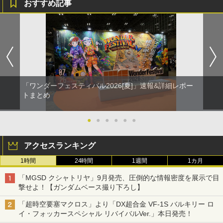
おすすめ記事
「ワンダーフェスティバル2026[夏]」速報&詳細レポー
トまとめ
●
●
●
●
●
●
アクセスランキング
1時間
24時間
1週間
1カ月
「MGSD クシャトリヤ」9月発売、圧倒的な情報密度を展示で目
撃せよ！【ガンダムベース撮り下ろし】
「超時空要塞マクロス」より「DX超合金 VF-1S バルキリー ロ
イ・フォッカースペシャル リバイバルVer.」本日発売！