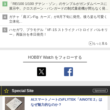
「RE/100 1/100 デナン・ゾン」のサンプルがガンダムベースに
展示中。クロスボーン・バンガードの制式量産機が間もなく発送
【ガンダムベース撮り下ろし】
ガチャ「肩ズンFig. カーズ」が8月下旬に発売。後ろ姿も可愛く
立体化
ライトニング・マックィーンやメーターなど4種がラインナップ
ハセガワ、プラモデル「VF-1S ストライク バトロイド バルキリ
ー」再販分を本日発売！
もっと見る
HOBBY Watch をフォローする
Special Site
AIスマートノートのiFLYTEK「AINOTE 2」は
なぜ魅力的なのか？