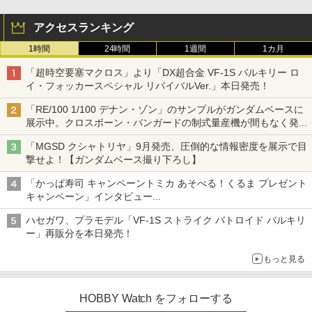
アクセスランキング
1時間
24時間
1週間
1カ月
「超時空要塞マクロス」より「DX超合金 VF-1S バルキリー ロ
イ・フォッカースペシャル リバイバルVer.」本日発売！
「RE/100 1/100 デナン・ゾン」のサンプルがガンダムベースに
展示中。クロスボーン・バンガードの制式量産機が間もなく発送
【ガンダムベース撮り下ろし】
「MGSD クシャトリヤ」9月発売、圧倒的な情報密度を展示で目
撃せよ！【ガンダムベース撮り下ろし】
「かっぱ寿司 キャンペーントミカ あそべる！くるま プレゼント
キャンペーン」インタビュー
子どもが楽しめるかっぱ寿司ならではの体験とコラボの楽しさを
ハセガワ、プラモデル「VF-1S ストライク バトロイド バルキリ
追求
ー」再販分を本日発売！
もっと見る
HOBBY Watch をフォローする