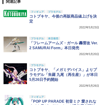
東京マルイ No.10 ハイキャパ5.1 10歳以
5
関連記事
タミヤ(TAMIYA) メイクアップ材シリー
上 電動ブローバック フルオート
5
ズ No.3 タミヤセメント(角びん) 40ml 模
型用接着剤 87003
フィギュア
プラモデル
BANDAI SPIRITS(バンダイスピリッツ)
￥3,815
5
コトブキヤ、今後の再販商品値上げを決
30MS SIS-H00 セスティエ[カラーC] 色
分け済みプラモデル
￥184
定
2022年5月23日
￥4,450
プラモデル
本日発売
「フレームアームズ・ガール 轟雷改 Ver.
2 SAMURAI Form」本日発売
2022年5月20日
プラモデル
コトブキヤ、「メガミデバイス」よりプ
ラモデル「朱羅 九尾（再生産）」が本日
5月26日予約開始
2022年5月26日
フィギュア
「POP UP PARADE 初音ミク 愛されな