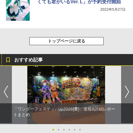
くても君がいるVer. L」が予約受付開始
2022年5月27日
トップページに戻る
おすすめ記事
「ワンダーフェスティバル2026[夏]」速報&詳細レポー
トまとめ
●
●
●
●
●
●