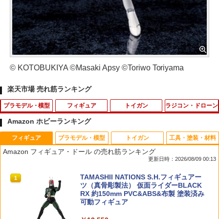
© KOTOBUKIYA ©Masaki Apsy ©Toriwo Toriyama
楽天市場 売れ筋ランキング
プラモデル・模型
フィギュア
トイガン
ラジコン・ドローン
Amazon ホビーランキング
フィギュア
プラモデル・模型
トイガン
工具・塗装・材料
プラモデル アクションベース7 クリアカ
Gift+ 1/8 『ゼンレスゾーンゼロ』 エレ
エアブラシ 洗浄 クリーナー メンテナン
53088 【TAMIYA/タミヤ】 RCオプショ
1
1
1
1
Amazon フィギュア・ドール の売れ筋ランキング
ラー 1/144スケール ACTION BASE7 CL
ン・ジョー 華やぐ遊歩Ver. (フィギュア)
ス ガンクリーナー 掃除 17本セット
ンパーツ OP88 6024 4駆前輪スクエアス
更新日時：2026/08/09 00:13
EAR COLOR バンダイ スピリッツ BAN
パイクタイヤ
DAI SPIRITS パーツ
￥6,741
￥968
TAMASHII NATIONS S.H.フィギュアー
1
￥501
ツ（真骨彫製法） 仮面ライダーBLACK
￥790
RX 約150mm PVC&ABS&布製 塗装済み
可動フィギュア
ガチャ【映画ちいかわ 人魚の島のひみつ
【エントリー最大10倍＆3％クーポン】4
53084 【TAMIYA/タミヤ】 RCオプショ
2
2
2