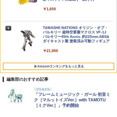
【期間限定クリアスタンド特典付】HG
空撮ドローン ヘッドレスモード 360度フ
5
機動戦士ガンダム 水星の魔女 1/144 [21]
リップ 速度切替 かっこいい 子ども 誕生
￥1,650
G.E.M.シリーズ 『NARUTO-ナルトー 疾
5
ディランザソル プラモデル バンダイ ス
日 お祝い ギフト プレゼント
風伝』 てのひらミナト (塗装済み完成品
BBT ハンドストップ BCM KAGタイプ D
5
ピリッツ BANDAI SPIRITS ガンプラ
フィギュア)
Eカラー M-LOKタイプ BBT-PART-003-
￥2,240
DE
￥1,760
TAMASHII NATIONS オリジン・オブ・
￥8,250
5
バルキリー 超時空要塞マクロス VF-1J
￥2,200
バルキリー45th Anniv. 約225mm ABS&
ダイキャスト製 塗装済み可動フィギュア
￥21,950
Amazonランキングをもっと見る
編集部のおすすめ記事
BANDAI SPIRITS(バンダイ スピリッツ)
東京マルイ(TOKYO MARUI) No.25 コル
GSIクレオス Mr.トップコート 水性プレ
プラモデル
1
1
1
30MS SIS-J00 メルンジャ[カラーA] 色
ト ガバメント HG 18歳以上エアーHOP
ミアムトップコートスプレー 光沢 88ml
「フレームミュージック・ガール 初音ミ
分け済みプラモデル
ハンドガン
ホビー用仕上材 B601
ク［マルットイズVer.］with TAMOTU
［ミクVer.］」予約開始
￥4,200
￥3,384
￥748