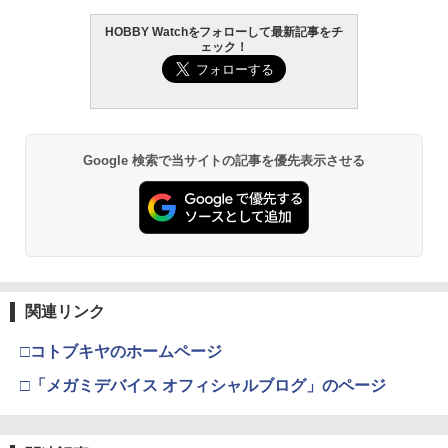
HOBBY Watchをフォローして最新記事をチ
BANDAI SPIRITS(バンダイ スピリッツ)
東京マルイ (TOKYO MARUI) ガスブロー
LOCTITE(ロックタイト) シールはがし
2
2
2
ェック！
機動警察パトレイバー EZY RG 1/48 AV-
バックマシンガン No.14 20式 5.56mm
プレミアム 220ml
98Plus (イングラム・プラス) 色分け済
小銃 18歳以上 ガスブローバック
みプラモデル
￥962
￥240,000
￥6,600
Google 検索で当サイトの記事を優先表示させる
タミヤ クラフトツールシリーズ No.123
東京マルイ(TOKYO MARUI) No.21 H&K
3
3
先細薄刃ニッパー (ゲートカット用) プラ
BANDAI SPIRITS(バンダイ スピリッツ)
USP HG 18歳以上エアーHOPハンドガン
3
モデル用工具 74123
HGAW 機動新世紀ガンダムX ガンダムエ
アマスター 1/144スケール 色分け済みプ
￥3,409
ラモデル
￥2,674
￥3,600
東京マルイ(TOKYO MARUI) No.16 H&K
4
関連リンク
GSIクレオス Mr.トップコート 水性プレ
USP 10歳以上エアーHOPハンドガン 手
4
ミアムトップコートスプレー つや消し 8
動
□コトブキヤのホームページ
8ml ホビー用仕上材 B603
HG 機動戦士ガンダム00 グラハム専用ユ
4
ニオンフラッグカスタム 1/144スケール
￥2,666
□「メガミデバイス オフィシャルブログ」のページ
色分け済みプラモデル
￥710
￥1,800