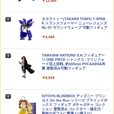
￥12,550
ラメアクリルキーホルダー 6種セット 】
UAD QUAD/クアッド 4UANTUM ク
タミヤ ミニ四駆グレードアップパーツ A
ンパーツ OP84 6029 後輪スクエアスパ
2
※コンプリートセットではありません ガ
リックペン型 ネジロック レッド/高強
Rシャーシ ファーストトライパーツセッ
イクタイヤ
チャガチャ カプセルトイ ガチャ
度【あす楽】
ト 【15450】 (プラモデル)
￥539
タカラトミー(TAKARA TOMY) T-SPAR
￥1,980
￥980
2
￥1,100
K トランスフォーマー ニューレジェンズ
NL-07 サウンドウェーブ 可動フィギュア
タミヤ 1/32 フルカウルミニ四駆シリー
3
￥4,440
【国内正規代理店】 JOYTOY ジョイト
ダンプポーチ サバゲー 【モール対応 大
EG 1/144 GAT-X105 ストライクガンダ
ズ No.52 ブロッケンギガント プレミア
3
3
3
イ ウォーハンマー40,000 ティラニッド
容量 多機能 高耐久】 サバイバルゲーム
ム (機動戦士ガンダムSEED)【新品】 ガ
ム(FM-Aシャーシ) 19452
ハイヴフリート・リヴァイアサン ティラ
タクティカルポーチ マガジンポーチ 折
ンプラ エントリーグレード プラモデル
ニッド・ウォリアー2（ボーンソード装
り畳み 撥水 防水 ミリタリー 1000Dナイ
￥1,287
備） 1/18スケール 可動フィギュア アク
ロン MOLLE 腰袋 ベルト 装備 収納 回収
TAMASHII NATIONS S.H.フィギュアー
3
￥1,470
ションフィギュア
空マガジン マグポーチ 登山 釣り 狩猟 ア
ツ ONE PIECE シャンクス -マリンフォ
ウトドア キャンプ 作業 工具袋
ード頂上決戦- 約165mm PVC&ABS&布
製 塗装済み可動フィギュア
￥7,810
マジックフライングボール フライングボ
4
￥1,980
【楽天ランキング1位入賞】ガンプラ M
ール 本物 空飛ぶボール LEDライト付き
4
￥8,918
G 1/100 led ユニット unit gunpla gun
ジャイロボール 浮くボール ドローン
dam パーツ グリーンx3 イエローx1 (グ
ストラクチャーアーツ 『ファイナルファ
リーンx3， イエローx1)
4
￥1,580
ンタジーVII』 セフィロス (フィギュア)
BH CQCタイプホルスター For H＆K US
4
P Compac BK
52TOYS BLINDBOX ディズニー プリン
4
￥1,580
セス On the Run シリーズ ブラインドボ
￥7,944
ックス フィギュア ガチャガチャ コレク
￥2,118
HAC（ハック） HAC5128 カメラ付きド
5
ション 塗装済み コレクター・誕生日・
ローン スカイフォース スマホ操作可能
新年のギフトに最適 (一個入り)