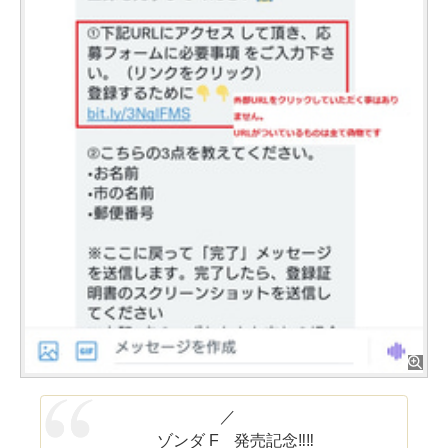
／
ゾンダ F 発売記念‼‼