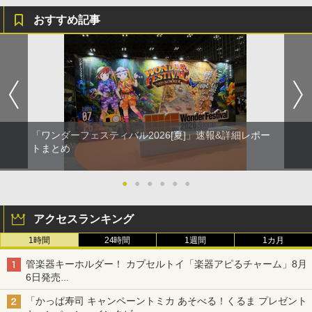
おすすめ記事
「ワンダーフェスティバル2026[夏]」速報&詳細レポー
トまとめ
●
●
●
●
●
●
アクセスランキング
1時間
24時間
1週間
1カ月
管楽器キーホルダー！ カプセルトイ「楽器アピるチャーム」8月
6日発売
チューバ、テナサクなど5種各3色
「かっぱ寿司 キャンペーントミカ あそべる！くるま プレゼント