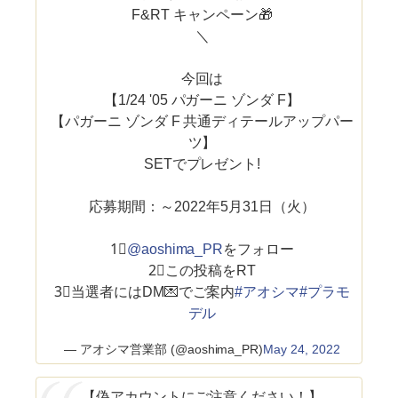
F&RT キャンペーン🎁
＼
今回は
【1/24 '05 パガーニ ゾンダ F】
【パガーニ ゾンダ F 共通ディテールアップパー
ツ】
SETでプレゼント!
応募期間：～2022年5月31日（火）
1⃣
@aoshima_PR
をフォロー
2⃣この投稿をRT
3⃣当選者にはDM💌でご案内
#アオシマ
#プラモ
デル
— アオシマ営業部 (@aoshima_PR)
May 24, 2022
【偽アカウントにご注意ください！】