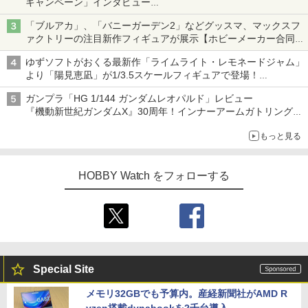
キャンペーン」インタビュー
子どもが楽しめるかっぱ寿司ならではの体験とコラボの楽しさを
「ブルアカ」、「バニーガーデン2」などグッスマ、マックスフ
追求
ァクトリーの注目新作フィギュアが展示【ホビーメーカー合同展
示会】
ゆずソフトがおくる最新作「ライムライト・レモネードジャム」
より「陽見恵凪」が1/3.5スケールフィギュアで登場！
メガネ姿も表現できるオプションパーツが付属
ガンプラ「HG 1/144 ガンダムレオパルド」レビュー
『機動新世紀ガンダムX』30周年！インナーアームガトリングの
変形機構まで再現し最新フォーマットでキット化！
もっと見る
HOBBY Watch をフォローする
Special Site
メモリ32GBでも予算内。産経新聞社がAMD R
yzen搭載dynabookを2千台導入