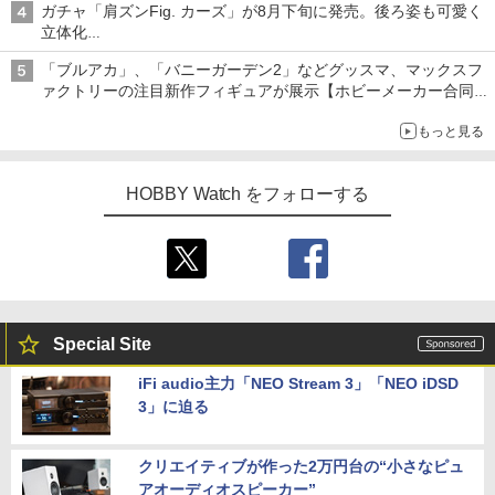
ガチャ「肩ズンFig. カーズ」が8月下旬に発売。後ろ姿も可愛く
追求
立体化
ライトニング・マックィーンやメーターなど4種がラインナップ
「ブルアカ」、「バニーガーデン2」などグッスマ、マックスフ
ァクトリーの注目新作フィギュアが展示【ホビーメーカー合同展
示会】
もっと見る
HOBBY Watch をフォローする
Special Site
iFi audio主力「NEO Stream 3」「NEO iDSD
3」に迫る
クリエイティブが作った2万円台の“小さなピュ
アオーディオスピーカー”