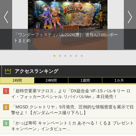
「ワンダーフェスティバル2026[夏]」速報&詳細レポー
トまとめ
●
●
●
●
●
●
アクセスランキング
1時間
24時間
1週間
1カ月
「超時空要塞マクロス」より「DX超合金 VF-1S バルキリー ロ
イ・フォッカースペシャル リバイバルVer.」本日発売！
「MGSD クシャトリヤ」9月発売、圧倒的な情報密度を展示で目
撃せよ！【ガンダムベース撮り下ろし】
「かっぱ寿司 キャンペーントミカ あそべる！くるま プレゼント
キャンペーン」インタビュー
子どもが楽しめるかっぱ寿司ならではの体験とコラボの楽しさを