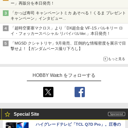
ー」再販分を本日発売！
「かっぱ寿司 キャンペーントミカ あそべる！くるま プレゼント
キャンペーン」インタビュー
子どもが楽しめるかっぱ寿司ならではの体験とコラボの楽しさを
「超時空要塞マクロス」より「DX超合金 VF-1S バルキリー ロ
追求
イ・フォッカースペシャル リバイバルVer.」本日発売！
「MGSD クシャトリヤ」9月発売、圧倒的な情報密度を展示で目
撃せよ！【ガンダムベース撮り下ろし】
もっと見る
HOBBY Watch をフォローする
Special Site
ハイグレードテレビ「TCL Q7D Pro」。圧巻の