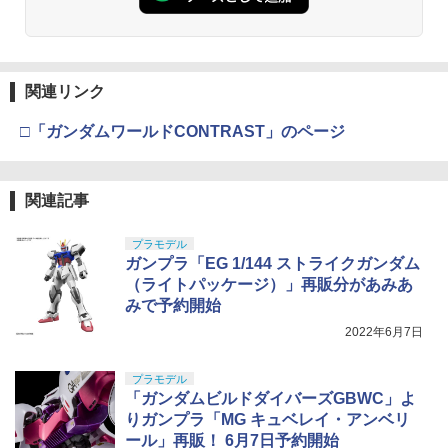
ード頂上決戦- 約165mm PVC&ABS&布
分け済みプラモデル
￥3,409
製 塗装済み可動フィギュア
￥2,674
￥4,500
￥8,918
東京マルイ(TOKYO MARUI) No.16 H&K
4
関連リンク
タミヤ(TAMIYA) メイクアップ材シリー
USP 10歳以上エアーHOPハンドガン 手
4
ズ No.3 タミヤセメント(角びん) 40ml 模
マックスファクトリー PLAMATEA MX
動
4
□「ガンダムワールドCONTRAST」のページ
型用接着剤 87003
52TOYS BLINDBOX ディズニー プリン
ちゃん 組み立て式プラモデル ノンスケ
4
セス On the Run シリーズ ブラインドボ
ール 全高約160mm
￥2,666
ックス フィギュア ガチャガチャ コレク
￥184
ション 塗装済み コレクター・誕生日・
￥9,980
関連記事
新年のギフトに最適 (一個入り)
東京マルイ No.10 ハイキャパ5.1 10歳以
5
￥1,650
GSIクレオス Mr.トップコート 水性プレ
プラモデル
上 電動ブローバック フルオート
5
ミアムトップコートスプレー つや消し 8
ガンプラ「EG 1/144 ストライクガンダム
HG 機動戦士ガンダム00 グラハム専用ユ
5
8ml ホビー用仕上材 B603
ニオンフラッグカスタム 1/144スケール
￥3,815
（ライトパッケージ）」再販分があみあ
色分け済みプラモデル
みで予約開始
【POP MART 公式ストア】THE MONS
￥710
5
TERS Big into Energy シリーズ ぬいぐ
2022年6月7日
￥1,800
るみペンダント 【1ピース】 エナジーラ
ブブ labubu ラブブ らぶぶ ポップマー
プラモデル
ト ブラインドボックス フィギュア おも
「ガンダムビルドダイバーズGBWC」よ
ちゃ ガチャガチャ プラモデル ギフト 推
し活 ポプマ 正規品
りガンプラ「MG キュベレイ・アンベリ
ール」再販！ 6月7日予約開始