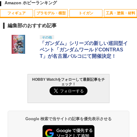
Amazon ホビーランキング
フィギュア
プラモデル・模型
トイガン
工具・塗装・材料
編集部のおすすめ記事
TAMASHII NATIONS S.H.フィギュアー
BANDAI SPIRITS(バンダイ スピリッツ)
東京マルイ(TOKYO MARUI) No.25 コル
GSIクレオス Mr.トップコート 水性プレ
その他
1
1
1
1
ツ（真骨彫製法） 仮面ライダーBLACK
30MS SIS-J00 メルンジャ[カラーA] 色
ト ガバメント HG 18歳以上エアーHOP
ミアムトップコートスプレー 光沢 88ml
「ガンダム」シリーズの新しい巡回型イ
RX 約150mm PVC&ABS&布製 塗装済み
分け済みプラモデル
ハンドガン
ホビー用仕上材 B601
ベント「ガンダムワールドCONTRAS
可動フィギュア
T」が名古屋パルコにて開催決定！
￥4,200
￥3,384
￥748
￥12,480
HOBBY Watchをフォローして最新記事をチ
BANDAI SPIRITS(バンダイ スピリッツ)
東京マルイ (TOKYO MARUI) ガスブロー
LOCTITE(ロックタイト) シールはがし
2
2
2
ェック！
タカラトミー(TAKARA TOMY) T-SPAR
機動警察パトレイバー EZY RG 1/48 AV-
バックマシンガン No.14 20式 5.56mm
プレミアム 220ml
2
K トランスフォーマー ニューレジェンズ
98Plus (イングラム・プラス) 色分け済
小銃 18歳以上 ガスブローバック
NL-07 サウンドウェーブ 可動フィギュア
みプラモデル
￥962
￥225,000
￥4,440
￥6,600
Google 検索で当サイトの記事を優先表示させる
タミヤ クラフトツールシリーズ No.123
東京マルイ(TOKYO MARUI) No.21 H&K
3
3
先細薄刃ニッパー (ゲートカット用) プラ
TAMASHII NATIONS S.H.フィギュアー
BANDAI SPIRITS(バンダイスピリッツ)
USP HG 18歳以上エアーHOPハンドガン
3
3
モデル用工具 74123
ツ ONE PIECE シャンクス -マリンフォ
30MS SIS-H00 セスティエ[カラーC] 色