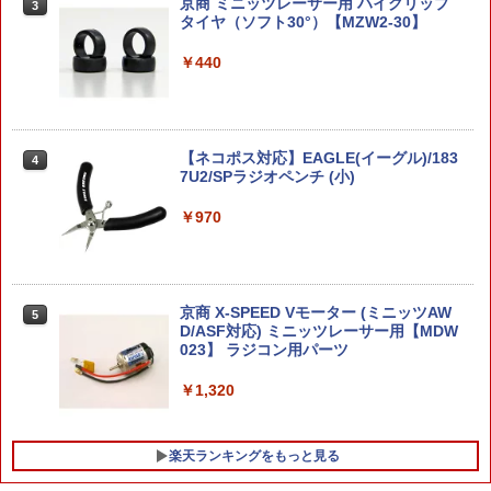
重音テト ぬーどるストッパーフィギュア
京商 ミニッツレーサー用 ハイグリップ
3
3
ー重音テト・王様ver.ー 【全1種】
ARMY FORCE セクターギア スチール製
タイヤ（ソフト30°）【MZW2-30】
3
東京マルイ & CYMA 小型電動ガン用 AF-
タミヤ ミニ四駆グレードアップパーツ N
3
GR006
o．519 HG 丸穴ボールベアリング(4個)
￥2,530
￥440
T15519HGボ-ルベアリング [T15519HG
ボ-ルベアリング]
￥1,100
￥1,070
2026年10月予約 ガチャ【サンリオキャ
【ネコポス対応】EAGLE(イーグル)/183
4
4
ラクターズ トキメキステッキチャーム
7U2/SPラジオペンチ (小)
Guns Modify AR-15 スチールレシーバ
4
コンプリート 5種セット カプセルトイ】
ーピンセット for TM GBB M4◆東京マ
ルイ MARUI ガスブロ スチール 黒染め
￥970
【当店独自で＋P10倍★要エントリー】
4
リアル ロックピン 防錆効果 リペア ドレ
￥2,580
【中古】[PTM] HGUC REVIVE 1/144 M
スアップ
SN-00100 百式 機動戦士Zガンダム プラ
モデル(0209049) バンダイ(20160831)
￥1,220
京商 X-SPEED Vモーター (ミニッツAW
￥1,600
ガチャ【肩ズンFig. ディズニーツイステ
5
5
D/ASF対応) ミニッツレーサー用【MDW
ッドワンダーランドVol.5 オクタヴィネ
023】 ラジコン用パーツ
ル寮＆グリム コンプリート 4種セット】
カプセルトイ
EVOLT-02■GUARDER スチールCNC キ
5
￥1,320
ャッスルナット[東京マルイ EVOLT M4
【中古】[PTM] HGUC 1/144 AMX-107
5
用]◆ガーダー エボルト P-PROCESS処
￥2,680
バウ 量産型 機動戦士ガンダムZZ(ダブル
理 バッファーリングナット EGG1-63互
ゼータ) プラモデル(5055727) バンダイ
換 鉄製
スピリッツ(20220126)
楽天ランキングをもっと見る
￥1,480
￥1,650