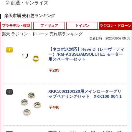
© 創通・サンライズ
楽天市場 売れ筋ランキング
プラモデル・模型
フィギュア
トイガン
ラジコン・ドローン
楽天 ラジコン・ドローン 売れ筋ランキング
更新日時：2026/08/09 09:05
タミヤ ミニ四駆グレードアップパーツ N
7月発売 3箱/6箱/BOX(12箱) BANDAI SP
GUA-GAS-08■GUARDER インジェクシ
【ネコポス対応】Reve D（レーヴ・ディ
1
1
1
1
o．456 ARシャーシ セッティングギヤセ
IRITS プラコロ たんけんボックス 01 ポ
ョンバルブ Oリング 10Pcs◆注入バルブ
ー）/RM-ASSS1/ABSOLUTE1 モーター
ット GP456ARシヤ-シセツテイングギヤ
ケモン
インジェクション インレット インテー
用スペーサーセット
セツト [GP456ARシヤ-シセツテイング
ク 補修パーツ リペアパーツ
ギヤセツト]
￥2,170
￥209
￥440
￥710
ダンダダン VIBRATION STARS ジジ(変
XKK100/110/120用メインローターグリ
2
2
身) フィギュア
東京マルイ BBローダー エアガン サバゲ
ップベアリングセット XKK100-004-1
2
タミヤ HG カーボンブレーキステー (1．
ー
2
5mm) T15550HGカ-ボンブレ-キステ- [T
￥2,500
￥440
15550HGカ-ボンブレ-キステ-]
￥1,098
￥800