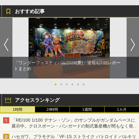
おすすめ記事
「ワンダーフェスティバル2026[夏]」速報&詳細レポー
トまとめ
●
●
●
●
●
●
アクセスランキング
1時間
24時間
1週間
1カ月
「RE/100 1/100 デナン・ゾン」のサンプルがガンダムベースに
展示中。クロスボーン・バンガードの制式量産機が間もなく発送
【ガンダムベース撮り下ろし】
ハセガワ、プラモデル「VF-1S ストライク バトロイド バルキリ