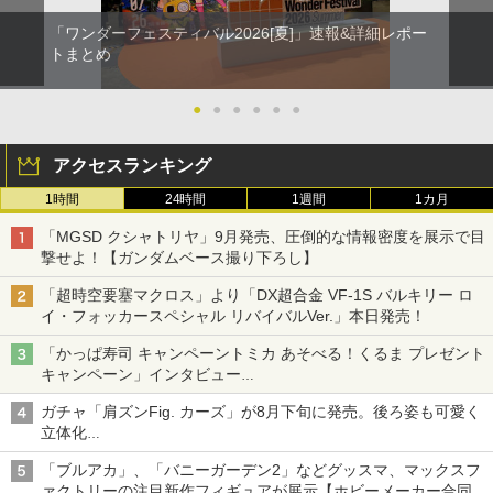
「ワンダーフェスティバル2026[夏]」速報&詳細レポー
トまとめ
●
●
●
●
●
●
アクセスランキング
1時間
24時間
1週間
1カ月
「MGSD クシャトリヤ」9月発売、圧倒的な情報密度を展示で目
撃せよ！【ガンダムベース撮り下ろし】
「超時空要塞マクロス」より「DX超合金 VF-1S バルキリー ロ
イ・フォッカースペシャル リバイバルVer.」本日発売！
「かっぱ寿司 キャンペーントミカ あそべる！くるま プレゼント
キャンペーン」インタビュー
子どもが楽しめるかっぱ寿司ならではの体験とコラボの楽しさを
ガチャ「肩ズンFig. カーズ」が8月下旬に発売。後ろ姿も可愛く
追求
立体化
ライトニング・マックィーンやメーターなど4種がラインナップ
「ブルアカ」、「バニーガーデン2」などグッスマ、マックスフ
ァクトリーの注目新作フィギュアが展示【ホビーメーカー合同展