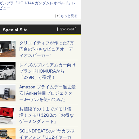
ガンプラ「HG 1/144 ガンダムレオパルド」レ
ビュー
『機動新世紀ガンダムX』30周年！インナーア
もっと見る
ームガトリングの変形機構まで再現し最新フォ
ーマットでキット化！
Special Site
クリエイティブが作った2万
円台の“小さなピュアオーデ
ィオスピーカー”
レイズのプレミアムカー向け
ブランドHOMURAから
「2×9R」が登場！
Amazon プライムデー過去最
安! Anker注目プロジェクタ
ー3モデルを使ってみた
お値段そのままでメモリ倍
増！メモリ32GBの「お得な
ゲーミングノート」
SOUNDPEATSのイヤカフ型
イヤフォン「UU2イヤーカ