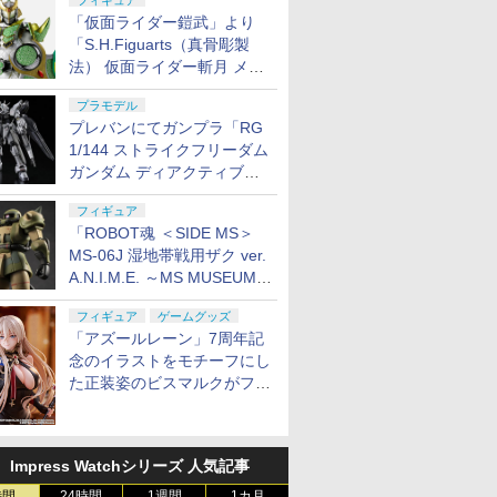
フィギュア
「仮面ライダー鎧武」より
「S.H.Figuarts（真骨彫製
法） 仮面ライダー斬月 メロ
ンアームズ」がプレバンにて
プラモデル
8月7日16時から予約開始！
プレバンにてガンプラ「RG
1/144 ストライクフリーダム
ガンダム ディアクティブモ
ード」の再販分が8月7日11
フィギュア
時より予約開始！
「ROBOT魂 ＜SIDE MS＞
MS-06J 湿地帯戦用ザク ver.
A.N.I.M.E. ～MS MUSEUM
～」がプレバンにて8月7日
フィギュア
ゲームグッズ
16時より予約開始！
「アズールレーン」7周年記
念のイラストをモチーフにし
た正装姿のビスマルクがフィ
ギュア化。予約受付開始
Impress Watchシリーズ 人気記事
時間
24時間
1週間
1カ月