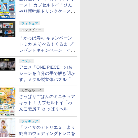
ース！ カプセルトイ「ひん
やり新幹線ドリンクケース」
8月11日発売
フィギュア
インタビュー
「かっぱ寿司 キャンペーン
トミカ あそべる！くるま プ
レゼントキャンペーン」イン
タビュー
パズル
アニメ「ONE PIECE」の名
シーンを自分の手で解き明か
す。メタル製立体パズル「は
ずる ONE PIECE」シリーズ
カプセルトイ
3種が登場
さっぱりごはんのミニチュア
キット！ カプセルトイ「わ
んこ暖房７ さっぱりヘルシ
ー料理」8月7日発売
フィギュア
「ライザのアトリエ３」より
純白のウェディングドレスを