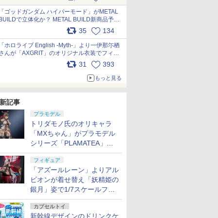
最新フォーマットでキット化！
pic.x.com/nszPIDTpbg
「ゴッドガンダム ハイパーモード」がMETAL
BUILDで立体化か？ METAL BUILD新商品予告
が公開 pic.x.com/HIcLLIM3ar
35
134
「ホロライブ English -Myth-」より一伊那尓栖
さんが「AXGRIT」のオリジナル衣装でフィギ
ュア化 pic.x.com/YMGhdIAzNa
31
393
もっと見る
新記事
プラモデル
トリダモノ氏のオリキャラ
「MXちゃん」がプラモデル
シリーズ「PLAMATEA」で
登場！ 2027年1月発売予定
フィギュア
「アズールレーン」よりアル
ビオンが着せ替え「妖精姫の
銀月」姿で1/7スケールフィ
ギュア化！
カプセルトイ
新幹線デザインのドリンクケ