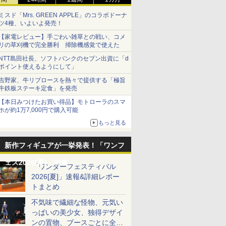
ミスド「Mrs. GREEN APPLE」のコラボドーナ
ツ4種、いよいよ発売！
【家電レビュー】手ごわい雑草との戦い、コメ
リの草刈機で完全勝利 掃除機感覚で使えた
NTT島田社長、ソフトバンクのセブン出資に「d
ポイント使えるようにして」
吉野家、牛リブロースを熱々で提供する「極旨
牛鉄板ステーキ定食」を発売
【本日みつけたお買い得品】モトローラのスマ
ホが約1万7,000円で購入可能
もっと見る
新作フィギュアが一挙発表！「ワンフ
ェス2026[夏]」特集
「ワンダーフェスティバル
2026[夏]」速報&詳細レポー
トまとめ
不気味で繊細な怪物、元気い
っぱいの美少女、独得デザイ
ンの置物、ブースごとに全く