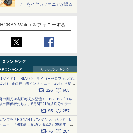
フ」をイヤカフマニアが語る
HOBBY Watch をフォローする
Xランキング
RPランキング
いいねランキング
【ゾイド】「RMZ-025 ライガーゼロファルコン
(ZBF)」企画担当者インタビュー ZBFから従来
デザインまで再現可能なボリューム満点のキッ
226
608
ト pic.x.com/6zOqQAQKkX
野中剛氏や寺野彰氏が登壇！ BS-TBS「Ｘ年
後の関係者たち」、8月6日21時放送分のテーマ
は「超合金」！ pic.x.com/uWyt1uyuFm
95
257
ガンプラ「HG 1/144 ガンダムレオパルド」レ
ビュー 『機動新世紀ガンダムX』30周年！イ
ンナーアームガトリングの変形機構まで再現し
76
204