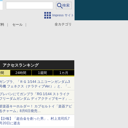
Impress サイト
全カテゴリ
材料
セール
アクセスランキング
時間
24時間
1週間
1カ月
ガンプラ、「ＲＧ 1/144 ユニコーンガンダム3
号機 フェネクス（ナラティブVer.）」と、「Ｈ
Ｇ 1/144 ガンダムエアマスターバースト」再販
プレバンにてガンプラ「RG 1/144 ストライク
フリーダムガンダム ディアクティブモード」の
再販分が8月7日11時より予約開始！
管楽器キーホルダー！ カプセルトイ「楽器アピ
るチャーム」8月6日発売
チューバ、テナサクなど5種各3色
【訃報】「超合金を創った男」、村上克司氏7
月20日に逝去