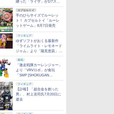
纏った「ライザ」が1/7スケ
ールフィギュアで登場！
カプセルトイ
手のひらサイズでルーレッ
ト！ カプセルトイ「ルーレ
ットゲーム」8月7日発売
フィギュア
ゆずソフトがおくる最新作
「ライムライト・レモネード
ジャム」より「陽見恵凪」が
1/3.5スケールフィギュアで
食玩
登場！
「激走戦隊カーレンジャー」
より「VRVロボ」が食玩
「SMP [SHOKUGAN
MODELING PROJECT]」に
フィギュア
登場！
【訃報】「超合金を創った
男」、村上克司氏7月20日に
逝去