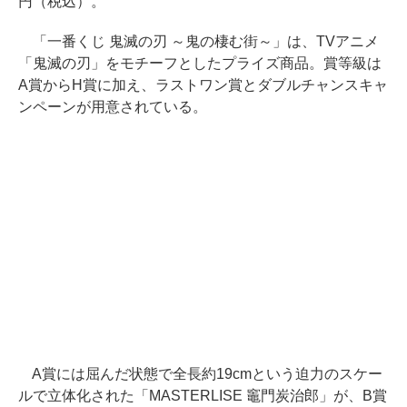
円（税込）。
「一番くじ 鬼滅の刃 ～鬼の棲む街～」は、TVアニメ
「鬼滅の刃」をモチーフとしたプライズ商品。賞等級は
A賞からH賞に加え、ラストワン賞とダブルチャンスキャ
ンペーンが用意されている。
A賞には屈んだ状態で全長約19cmという迫力のスケー
ルで立体化された「MASTERLISE 竈門炭治郎」が、B賞