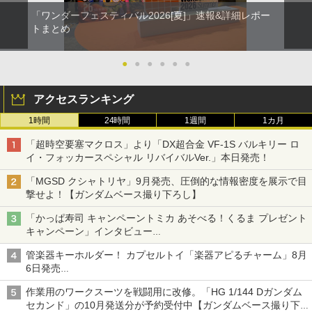
「ワンダーフェスティバル2026[夏]」速報&詳細レポー
トまとめ
●
●
●
●
●
●
アクセスランキング
1時間
24時間
1週間
1カ月
「超時空要塞マクロス」より「DX超合金 VF-1S バルキリー ロ
イ・フォッカースペシャル リバイバルVer.」本日発売！
「MGSD クシャトリヤ」9月発売、圧倒的な情報密度を展示で目
撃せよ！【ガンダムベース撮り下ろし】
「かっぱ寿司 キャンペーントミカ あそべる！くるま プレゼント
キャンペーン」インタビュー
子どもが楽しめるかっぱ寿司ならではの体験とコラボの楽しさを
管楽器キーホルダー！ カプセルトイ「楽器アピるチャーム」8月
追求
6日発売
チューバ、テナサクなど5種各3色
作業用のワークスーツを戦闘用に改修。「HG 1/144 Dガンダム
セカンド」の10月発送分が予約受付中【ガンダムベース撮り下