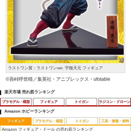
ラストワン賞：ラストワンver. 宇髄天元 フィギュア
©吾峠呼世晴／集英社・アニプレックス・ufotable
楽天市場 売れ筋ランキング
プラモデル・模型
フィギュア
トイガン
ラジコン・ドローン
Amazon ホビーランキング
フィギュア
プラモデル・模型
トイガン
工具・塗装・材料
【当店独自で＋P10倍★要エントリー】
【当店独自で＋P10倍★要エントリー】
RC スーパーモデルカー2 1：16 ラジコ
1
1
1
Amazon フィギュア・ドール の売れ筋ランキング
【中古】[MDL] Hot Wheels(ホットウィ
【中古】[FIG] 藤田ことね(ふじたことね)
ン おもちゃ オモチャ 玩具 スポーツカー