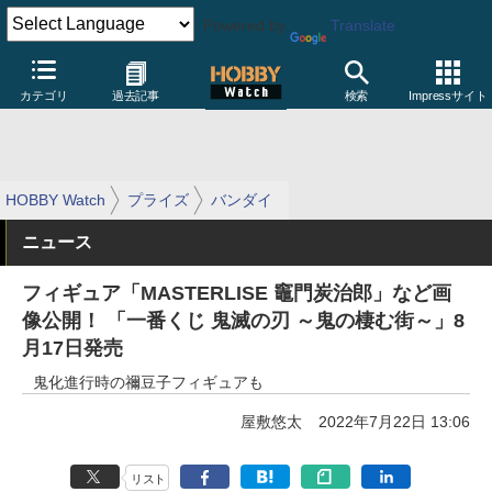
Powered by
Translate
カテゴリ
過去記事
検索
Impressサイト
HOBBY Watch
プライズ
バンダイ
ニュース
フィギュア「MASTERLISE 竈門炭治郎」など画
像公開！ 「一番くじ 鬼滅の刃 ～鬼の棲む街～」8
月17日発売
鬼化進行時の禰豆子フィギュアも
屋敷悠太
2022年7月22日 13:06
リスト