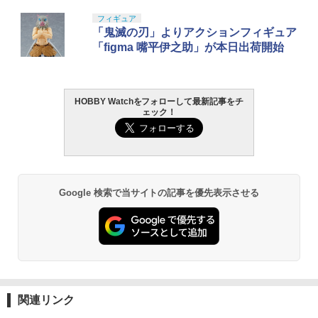
BANDAI SPIRITS(バンダイ スピリッツ)
東京マルイ(TOKYO MARUI) No.25 コル
LOCTITE(ロックタイト) シールはがし
フィギュア
1
1
1
30MS SIS-J00 メルンジャ[カラーA] 色
ト ガバメント HG 18歳以上エアーHOP
プレミアム 220ml
「鬼滅の刃」よりアクションフィギュア
分け済みプラモデル
ハンドガン
「figma 嘴平伊之助」が本日出荷開始
￥962
￥4,200
￥3,384
HOBBY Watchをフォローして最新記事をチ
ェック！
GSIクレオス Mr.トップコート 水性プレ
HG 機動戦士ガンダム00 グラハム専用ユ
東京マルイ (TOKYO MARUI) ガスブロー
2
2
2
ミアムトップコートスプレー 光沢 88ml
ニオンフラッグカスタム 1/144スケール
バックマシンガン No.14 20式 5.56mm
ホビー用仕上材 B601
色分け済みプラモデル
小銃 18歳以上 ガスブローバック
￥748
￥1,800
￥196,000
Google 検索で当サイトの記事を優先表示させる
タミヤ クラフトツールシリーズ No.123
BANDAI SPIRITS(バンダイ スピリッツ)
東京マルイ(TOKYO MARUI) No.21 H&K
3
3
3
先細薄刃ニッパー (ゲートカット用) プラ
30MS Fate/Grand Order アルトリア・
USP HG 18歳以上エアーHOPハンドガン
モデル用工具 74123
キャスター 色分け済みプラモデル
￥3,409
￥2,781
￥7,800
関連リンク
クラウンモデル AK47 10歳以上 エアー
4