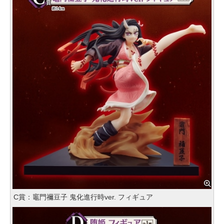
C賞：竈門禰豆子 鬼化進行時ver. フィギュア