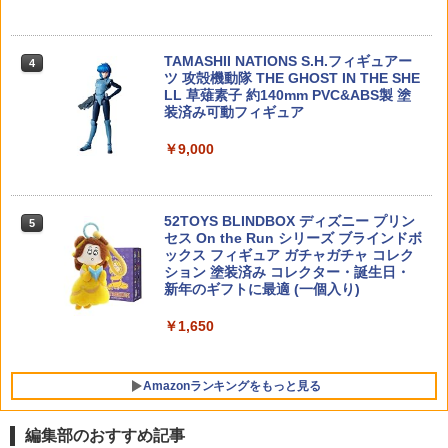
ンケーブル 黒 1000mm
52TOYS BLINDBOX ディズニープリン
4
セス お忍びぬいぐるみストラップ 1個 ｜
52トイズ Disney On the Run シリーズ
￥2,035
TAMASHII NATIONS S.H.フィギュアー
【当店独自で＋P10倍★要エントリー】
4
4
ツ 攻殻機動隊 THE GHOST IN THE SHE
【中古】[MDL] 08 トミカ 1/57 日産 フ
￥1,925
LL 草薙素子 約140mm PVC&ABS製 塗
ェアレディZ(オレンジ×ブラック) トミカ
装済み可動フィギュア
くじ(tomicaくじ) 第3弾 ミニカー プライ
ズ タカラトミー(20260327)
Holy Stone ドローン HS156用プロペラ*
5
￥9,000
4
2026年9月予約 ガチャ【シルバニアファ
5
￥460
ミリー 赤ちゃんリングチャーム コンプ
￥1,280
リート 6種セット カプセルトイ】
52TOYS BLINDBOX ディズニー プリン
5
￥1,950
セス On the Run シリーズ ブラインドボ
【当店独自で＋P10倍★要エントリー】
5
ックス フィギュア ガチャガチャ コレク
【中古】[MDL] 05 トミカ 1/62 ホンダN
ション 塗装済み コレクター・誕生日・
SX トミカくじ(tomicaくじ) 第3弾 ミニ
新年のギフトに最適 (一個入り)
カー プライズ タカラトミー(20260327)
￥1,650
￥460
Amazonランキングをもっと見る
編集部のおすすめ記事