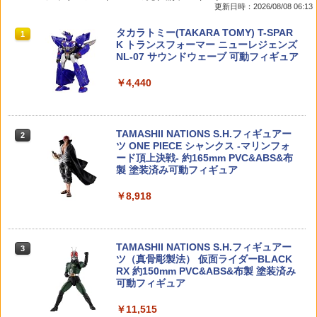
更新日時：2026/08/08 06:13
ール) HW DREAM GARAGE 1/64 CORV
学園アイドルマスター ESPRESTO-Hear
レーシングカー スーパーカー ラジコン
ETTE STINGRAY(レッド) 完成品 ミニカ
t bouquet-藤田ことね フィギュア プラ
カー くるま 車 かっこいい 子ども こども
タカラトミー(TAKARA TOMY) T-SPAR
ー(GHD06) マテル(20220328)
イズ(2809349) バンプレスト(20260611)
男の子 女の子 家族 お祭り 夏祭り 縁日
1
K トランスフォーマー ニューレジェンズ
誕生日 進級 プレゼント ギフト ビンゴ
NL-07 サウンドウェーブ 可動フィギュア
￥230
￥702
￥1,100
￥4,440
【当店独自で＋P10倍★要エントリー】
【当店独自で＋P10倍★要エントリー】
2
2
【中古】[MDL] Hot Wheels(ホットウィ
【中古】[FIG] 無陀野無人(むだのないと)
2mmアルミロックナット（ブラック5
2
TAMASHII NATIONS S.H.フィギュアー
ール) 1/64 PORSCHE 911 GT3 #1(オレ
桃源暗鬼 28Fig フィギュア プライズ(45
個） 95719 ミニ四駆パーツ【予約】
2
ツ ONE PIECE シャンクス -マリンフォ
ンジ×ブルー×ホワイト) 完成品 ミニカー
1994500) タイトー(20260331)
ード頂上決戦- 約165mm PVC&ABS&布
(53743) マテル(20220328)
￥495
製 塗装済み可動フィギュア
￥756
￥240
￥8,918
アンパンマン ミニおふろセット おもち
3
2026年11月予約 ガチャ【惑星球体めじ
ゃ こども 子供 知育 勉強 3歳
3
【当店独自で＋P10倍★要エントリー】
るしチャーム2 コンプリート 6種セット
3
TAMASHII NATIONS S.H.フィギュアー
【中古】[MDL] Hot Wheels(ホットウィ
カプセルトイ】
3
￥1,980
ツ（真骨彫製法） 仮面ライダーBLACK
ール) HW SCREEN TIME 1/64 K.I.T.T.(ブ
RX 約150mm PVC&ABS&布製 塗装済み
ラック/フレイムパターン) 完成品 ミニカ
￥1,880
可動フィギュア
ー(HYX27) マテル(20220328)
￥11,515
￥441
アキュヴァンス 高密度12ゲージ シリコ
4