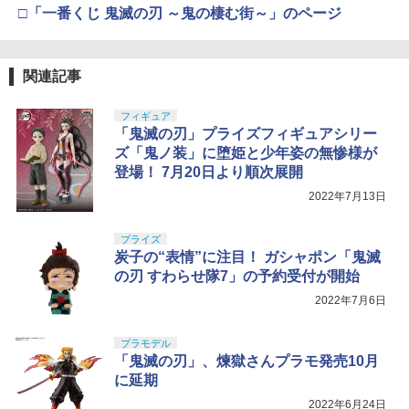
タミヤ(TAMIYA) メイクアップ材シリー
BANDAI SPIRITS(バンダイスピリッツ)
コッキングライフル ブラック
4
4
□「一番くじ 鬼滅の刃 ～鬼の棲む街～」のページ
ズ No.3 タミヤセメント(角びん) 40ml 模
30MS SIS-H00 セスティエ[カラーC] 色
型用接着剤 87003
分け済みプラモデル
￥4,761
￥184
￥4,450
関連記事
東京マルイ No.10 ハイキャパ5.1 10歳以
5
フィギュア
上 電動ブローバック フルオート
「鬼滅の刃」プライズフィギュアシリー
GSIクレオス Mr.トップコート 水性プレ
BANDAI SPIRITS(バンダイ スピリッツ)
5
5
ミアムトップコートスプレー つや消し 8
ズ「鬼ノ装」に堕姫と少年姿の無惨様が
HGAW 機動新世紀ガンダムX ガンダムエ
￥3,815
8ml ホビー用仕上材 B603
アマスター 1/144スケール 色分け済みプ
登場！ 7月20日より順次展開
ラモデル
2022年7月13日
￥710
￥3,782
プライズ
炭子の“表情”に注目！ ガシャポン「鬼滅
の刃 すわらせ隊7」の予約受付が開始
2022年7月6日
プラモデル
「鬼滅の刃」、煉獄さんプラモ発売10月
に延期
2022年6月24日