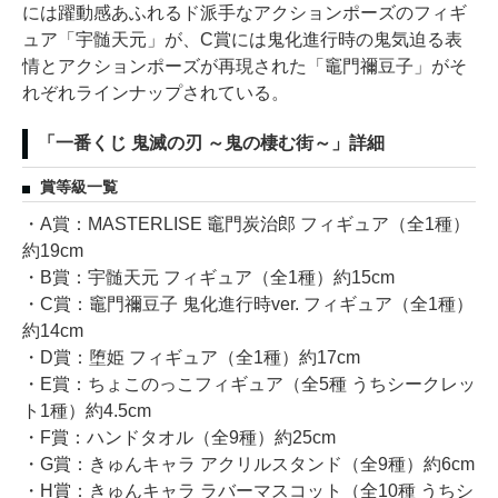
には躍動感あふれるド派手なアクションポーズのフィギ
ュア「宇髄天元」が、C賞には鬼化進行時の鬼気迫る表
情とアクションポーズが再現された「竈門禰豆子」がそ
れぞれラインナップされている。
「一番くじ 鬼滅の刃 ～鬼の棲む街～」詳細
賞等級一覧
・A賞：MASTERLISE 竈門炭治郎 フィギュア（全1種）
約19cm
・B賞：宇髄天元 フィギュア（全1種）約15cm
・C賞：竈門禰豆子 鬼化進行時ver. フィギュア（全1種）
約14cm
・D賞：堕姫 フィギュア（全1種）約17cm
・E賞：ちょこのっこフィギュア（全5種 うちシークレッ
ト1種）約4.5cm
・F賞：ハンドタオル（全9種）約25cm
・G賞：きゅんキャラ アクリルスタンド（全9種）約6cm
・H賞：きゅんキャラ ラバーマスコット（全10種 うちシ