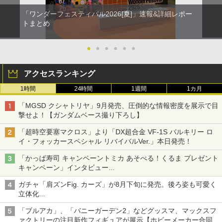
「ワンダーフェスティバル2026[夏]」速報&詳細レポー
トまとめ
●
●
●
●
●
●
アクセスランキング
1時間
24時間
1週間
1カ月
「MGSD クシャトリヤ」9月発売、圧倒的な情報密度を展示で目
撃せよ！【ガンダムベース撮り下ろし】
「超時空要塞マクロス」より「DX超合金 VF-1S バルキリー ロ
イ・フォッカースペシャル リバイバルVer.」本日発売！
「かっぱ寿司 キャンペーントミカ あそべる！くるま プレゼント
キャンペーン」インタビュー
子どもが楽しめるかっぱ寿司ならではの体験とコラボの楽しさを
ガチャ「肩ズンFig. カーズ」が8月下旬に発売。後ろ姿も可愛く
追求
立体化
ライトニング・マックィーンやメーターなど4種がラインナップ
「ブルアカ」、「バニーガーデン2」などグッスマ、マックスフ
ァクトリーの注目新作フィギュアが展示【ホビーメーカー合同展