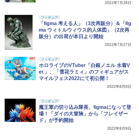
スリ ５点セット ガンプラ プラモデル ゲ
2022年7月28日
ート処理 模型 フィギュア［知的財産権
￥24,610
登録済］ verty-s
フィギュア
「figma 考える人」（3次再販分）＆「fig
￥2,320
ma ウィトルウィウス的人体図」（2次再
販分）の出荷が本日より開始
2022年7月27日
フィギュア
ホロライブのVTuber「白銀ノエル 水着V
er.」、「雪花ラミィ」のフィギュアがス
マイルフェス2022にて初公開！
2022年8月8日
フィギュア
魔王軍の切り込み隊長、figmaになって登
場！「ダイの大冒険」から「フレイザー
ド」が予約開始
2022年8月9日