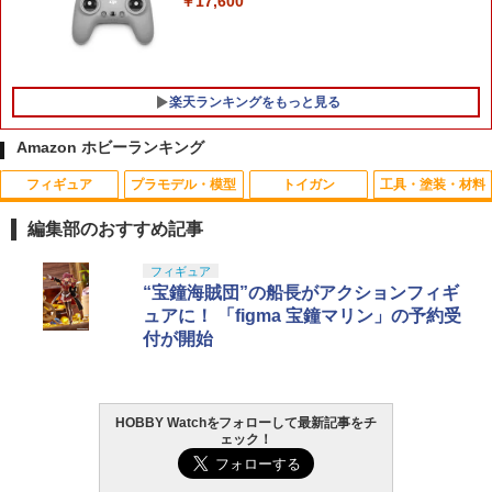
￥17,600
月予約》
MAFEX WOLVERINE BROWN Ver.
5
（『DEADPOOL & WOLVERINE』）
￥3,510
(可動式フィギュア)
宮川ゴム チャンバーパッキン 硬度50° ガ
5
スガン用 2個入り [ 幅狭 ] ガスガン部品
ガスガンアクセサリー ガスガンオプショ
￥12,064
楽天ランキングをもっと見る
ン ガスガンアタッチメント ガスガンパ
ーツアクセサリー
Amazon ホビーランキング
￥1,200
フィギュア
プラモデル・模型
トイガン
工具・塗装・材料
編集部のおすすめ記事
タカラトミー(TAKARA TOMY) T-SPAR
タカラトミー(TAKARA TOMY) T-SPAR
東京マルイ(TOKYO MARUI) No.25 コル
GSIクレオス Mr.トップコート 水性プレ
フィギュア
1
1
1
1
K トランスフォーマー ニューレジェンズ
K REALIZE MODEL リアライズモデル Z
ト ガバメント HG 18歳以上エアーHOP
ミアムトップコートスプレー 光沢 88ml
“宝鐘海賊団”の船長がアクションフィギ
NL-07 サウンドウェーブ 可動フィギュア
OIDS ゾイド RMZ-025 ライガーゼロフ
ハンドガン
ホビー用仕上材 B601
ュアに！ 「figma 宝鐘マリン」の予約受
ァルコン (ZBF) 色分け済み プラキット
付が開始
￥4,440
￥3,384
￥748
￥8,334
HOBBY Watchをフォローして最新記事をチ
タカラトミー(TAKARA TOMY) T-SPAR
東京マルイ (TOKYO MARUI) ガスブロー
LOCTITE(ロックタイト) シールはがし
2
2
2
ェック！
K トランスフォーマー ニューレジェンズ
Blokees スター ウォーズ マンダロリア
バックマシンガン No.14 20式 5.56mm
プレミアム 220ml
2
NL-06 オートボット コスモス 可動フィ
ン&グローグー CC05 ディン ジャリン&
小銃 18歳以上 ガスブローバック
ギュア
グローグー ABS樹脂&PVC製 組み立て式
￥1,013