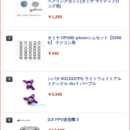
ベアリングセット(タミヤ マイティフロ
在庫品》
-限定復刻仕様版-【2027年2月発売】[グ
流速仕様に 東京マルイ 電動ガン スタン
ッグ用)
ッズ]
ダード 次世代にも対応 ホップテンショ
ナー
￥3,230
￥1,265
￥11,422
￥350
【送料無料】 フジミ模型 1/24 インチ
3
タミヤ OP.586 φ4mmシムセット【5358
アップシリーズ No.099 スバル インプレ
送料無料◆デスクトップリアルマッコイ
3
3
6】 ラジコン用
ッサSti バージョンIV/VI プラモデル
ドラゴンボール 06 孫悟空＆ブルマ -限定
ユーティリティポーチ MOLLE対応 ナイ
3
復刻仕様版- メガハウス フィギュア 【2
ロン1000D [ ブラック ] ミリタリーポー
月予約】
チ 軍用ポーチ サバゲーポーチ 汎用ポー
￥340
￥3,255
チ マルチポーチ ギアポーチ アクセサリ
ーポーチ タクティカルポーチ MOLLEポ
￥11,580
ーチ
Blokees ロックマン Champion Class
4
￥560
シバタ R31S337PU ライトウェイトアル
4
ゼロ（ロックマンゼロ）【75711】 プラ
ミナックル Ver.Y パープル
モデル
【オフィシャルショップ限定】 ドラゴン
4
クエスト メタリックモンスターズギャラ
￥5,940
リー シドー 青バージョン 【即納品】 ド
￥3,366
ラクエ フィギュア ボス 魔物 モンスター
Maple Leaf MACARON SUPER ホップ
4
模型 置物 インテリア ダイキャスト製
アップパッキン 60° for AEG◆東京マル
イ等 各社電動ガンに対応 フラットホッ
プ スタンダード 次世代
￥12,000
MODEROID ミニ合体変形 ゲッターロボ
5
DJI FPV送信機 3
5
G ゲッタードラゴン プラモデル[グッド
￥950
スマイルカンパニー]【送料無料】《11