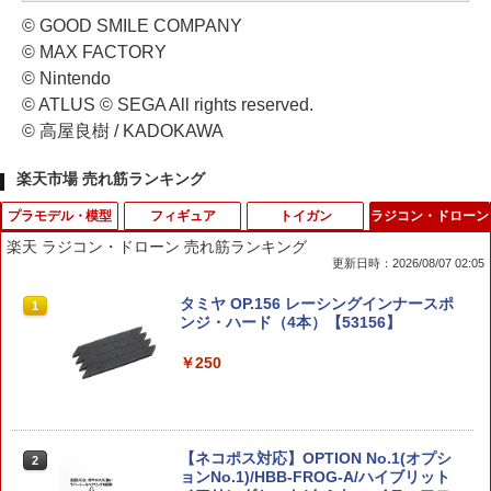
© GOOD SMILE COMPANY
© MAX FACTORY
© Nintendo
© ATLUS © SEGA All rights reserved.
© 高屋良樹 / KADOKAWA
楽天市場 売れ筋ランキング
プラモデル・模型
フィギュア
トイガン
ラジコン・ドローン
楽天 ラジコン・ドローン 売れ筋ランキング
更新日時：2026/08/07 02:05
送料無料◆マーベル ヒーローCHAMPIO
変身プリチューム キュアアルカナ・シャ
【エントリー最大10倍＆3％クーポン】
タミヤ OP.156 レーシングインナースポ
1
1
1
1
N CLASS14 デアデビル Born Again S2
ドウ なりきりセット おもちゃ 玩具 バン
アルカリボタン電池 CR2032 2個セッ
ンジ・ハード（4本）【53156】
プラモデル Blokees 【8月予約】
ダイ プリキュア 衣装 ヘアアクセサリー
ト 【あす楽】
￥250
￥3,180
￥11,000
￥110
【ネコポス対応】OPTION No.1(オプシ
ZOIDS 汎用獣型決戦兵器ゼノレックス正
【メガハウス】デスクトップリアルマッ
Maple Leaf HOPテンショナー Ω◆ラウ
2
2
2
2
ョンNo.1)/HBB-FROG-A/ハイブリット
規実用型2号機[タカラトミー]《発売済・
コイ ドラゴンボール 06 孫悟空 & ブルマ
ンドフラット形状 長掛け強ホップ仕様