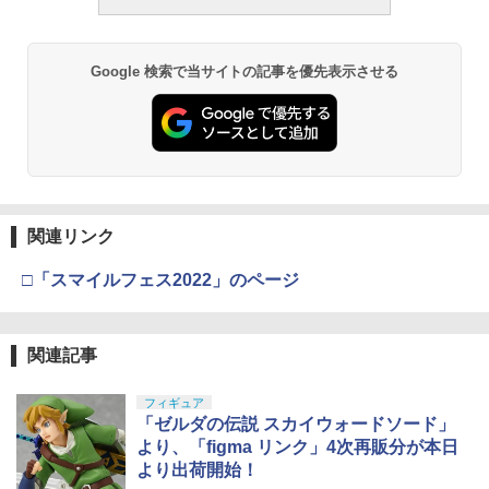
プラスチックモデル
￥187,000
￥4,440
￥4,475
Google 検索で当サイトの記事を優先表示させる
タミヤ クラフトツールシリーズ No.123
東京マルイ(TOKYO MARUI) No.21 H&K
3
3
先細薄刃ニッパー (ゲートカット用) プラ
TAMASHII NATIONS オリジン・オブ・
USP HG 18歳以上エアーHOPハンドガン
3
モデル用工具 74123
バルキリー 超時空要塞マクロス VF-1J
BANDAI SPIRITS(バンダイ スピリッツ)
3
バルキリー45th Anniv. 約225mm ABS&
RG 機動戦士ガンダム 逆襲のシャア νガ
￥3,409
ダイキャスト製 塗装済み可動フィギュア
ンダム 1/144スケール 色分け済みプラモ
￥2,781
デル
￥22,602
￥5,400
東京マルイ No.10 ハイキャパ5.1 10歳以
4
関連リンク
タミヤ(TAMIYA) メイクアップ材シリー
上 電動ブローバック フルオート
4
ズ No.3 タミヤセメント(角びん) 40ml 模
□「スマイルフェス2022」のページ
型用接着剤 87003
TAMASHII NATIONS S.H.フィギュアー
￥3,815
4
ツ 呪術廻戦 伏黒甚爾 約155mm PVC&A
BANDAI SPIRITS(バンダイ スピリッツ)
4
BS製 塗装済み可動フィギュア
30MM xEXM-000 ゼノヴァルト 1/144ス
￥184
ケール 色分け済みプラモデル
関連記事
￥13,750
クラウンモデル AK47 10歳以上 エアー
5
￥3,000
コッキングライフル ブラック
GSIクレオス Mr.トップコート 水性プレ
フィギュア
5
ミアムトップコートスプレー つや消し 8
「ゼルダの伝説 スカイウォードソード」
￥4,761
8ml ホビー用仕上材 B603
タカラトミー(TAKARA TOMY) T-SPAR
より、「figma リンク」4次再販分が本日
5
K トランスフォーマー ミッシングリンク
Sachiプラモ VERTヤスリ Type-S 【プ
5
より出荷開始！
D-01 サウンドウェーブ 可動フィギュア
ロモデラー共同開発】 超極細 ガラスヤ
￥710