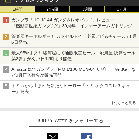
1時間
24時間
1週間
1カ月
ガンプラ「HG 1/144 ガンダムレオパルド」レビュー
『機動新世紀ガンダムX』30周年！インナーアームガトリングの
変形機構まで再現し最新フォーマットでキット化！
管楽器キーホルダー！ カプセルトイ「楽器アピるチャーム」8月
6日発売
チューバ、テナサクなど5種各3色
最大95%オフ！ 駿河屋にて通販限定セール「駿河屋 決算セール
第2弾」が8月7日12時より開催
Amazonにてガンプラ「MG 1/100 MSN-04 サザビー Ver.Ka」な
ど9月再入荷分が販売再開！
トミカから生まれた新たなヒーロー「トミカ クロスレスキュ
ー」発表！
詳細は後日公開予定
もっと見る
HOBBY Watch をフォローする