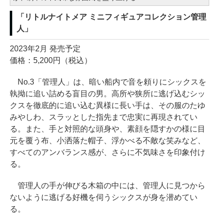
「リトルナイトメア ミニフィギュアコレクション管理
人」
2023年2月 発売予定
価格：5,200円（税込）
No.3「管理人」は、暗い船内で音を頼りにシックスを
執拗に追い詰める盲目の男。高所や狭所に逃げ込むシッ
クスを徹底的に追い込む異様に長い手は、その服のたゆ
みやしわ、スラッとした指先まで忠実に再現されてい
る。また、手と対照的な頭身や、素顔を隠すかの様に目
元を覆う布、小洒落た帽子、浮かべる不敵な笑みなど、
すべてのアンバランス感が、さらに不気味さを印象付け
る。
管理人の手が伸びる木箱の中には、管理人に見つから
ないように逃げる好機を伺うシックスが身を潜めてい
る。