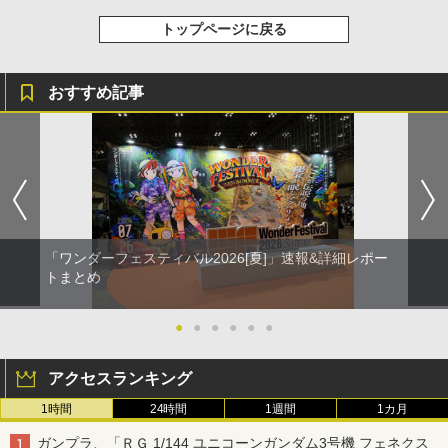
トップページに戻る
おすすめ記事
「ワンダーフェスティバル2026[夏]」速報&詳細レポー
トまとめ
●
●
●
●
●
●
アクセスランキング
1時間
24時間
1週間
1カ月
ガンプラ、「ＲＧ 1/144 ユニコーンガンダム3号機 フェネクス