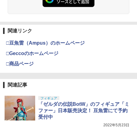
バルキリー 超時空要塞マクロス VF-1J
BANDAI SPIRITS(バンダイ スピリッツ)
￥1,977
3
バルキリー45th Anniv. 約225mm ABS&
RG 機動戦士ガンダム 逆襲のシャア νガ
￥3,409
￥1,013
ダイキャスト製 塗装済み可動フィギュア
ンダム 1/144スケール 色分け済みプラモ
デル
￥22,602
【送料無料】【あす楽対応】 トヨタアル
4
￥4,848
ファード ラジコンカーR/Cガンメタリッ
クラウンモデル AK47 10歳以上 エアー
4
関連リンク
タミヤ(TAMIYA) メイクアップ材シリー
ク 電動スライドドア搭載！ Linx 1/24ス
コッキングライフル ブラック
4
ズ No.3 タミヤセメント(角びん) 40ml 模
ケール ミニバンラジコン ミニバン ラジ
□豆魚雷（Ampus）のホームページ
型用接着剤 87003
コン 男の子 プレゼント 誕生日 プレゼン
TAMASHII NATIONS S.H.フィギュアー
￥4,761
4
ト おもちゃ
ツ 呪術廻戦 伏黒甚爾 約155mm PVC&A
BANDAI SPIRITS(バンダイ スピリッツ)
4
□Geccoのホームページ
BS製 塗装済み可動フィギュア
30MM xEXM-000 ゼノヴァルト 1/144ス
￥184
ケール 色分け済みプラモデル
￥1,999
□商品ページ
￥13,400
東京マルイ No.10 ハイキャパ5.1 10歳以
5
￥2,813
上 電動ブローバック フルオート
GSIクレオス Mr.トップコート 水性プレ
5
ミアムトップコートスプレー つや消し 8
R/C パトカー 疾る！警察24時PATROL C
￥3,815
5
関連記事
8ml ホビー用仕上材 B603
AR TOYOTA CROWN TOYOTA 承認済
TAMASHII NATIONS S.H.フィギュアー
5
パトカー ラジコン クラウン アスリート
ツ 攻殻機動隊 THE GHOST IN THE SHE
Sachiプラモ VERTヤスリ Type-S 【プ
5
フィギュア
ラジオコントロールカー パトカーラジコ
LL 草薙素子 約140mm PVC&ABS製 塗
ロモデラー共同開発】 超極細 ガラスヤ
￥710
「ゼルダの伝説BotW」のフィギュア「ミ
ン 男の子 プレゼント 誕生日 プレゼント
装済み可動フィギュア
スリ ５点セット ガンプラ プラモデル ゲ
LINX 送料無料
ート処理 模型 フィギュア［知的財産権
ファー」日本販売決定！ 豆魚雷にて予約
登録済］ verty-s
￥9,618
受付中
￥2,100
2022年5月23日
￥2,320