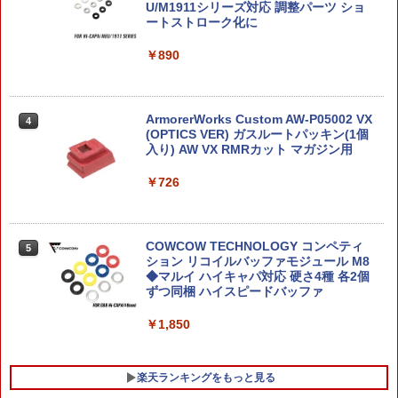
U/M1911シリーズ対応 調整パーツ ショ
￥3,300
ートストローク化に
￥1,560
￥890
★特価★365日毎日発送OK★ガンプラ／
4
【POP MART 公式ストア】MEGA SPAC
1/144 HG 02 ベギルベウ／機動戦士ガン
4
E MOLLY 100% シリーズ4 モリーブライ
ダム 水星の魔女／ガンダムプラモデル／
ArmorerWorks Custom AW-P05002 VX
4
ンドボックス フィギュア おもちゃ ガチ
BANDAI SPIRITS／送料込み（※普通郵
(OPTICS VER) ガスルートパッキン(1個
ャガチャ プラモデル ギフト 推し活 ポプ
便）
入り) AW VX RMRカット マガジン用
マ
￥1,699
￥726
￥1,815
アオシマ トヨタ 1/32 GR86 2021(クリス
COWCOW TECHNOLOGY コンペティ
5
5
【新品】エンスカイ ポケットモンスター
タルホワイトパール) Aラクプラ10CWト
ション リコイルバッファモジュール M8
5
ポケモン図鑑 ジグソーパズル 1000ピー
ヨタGR86Cホワイト [Aラクプラ10CW
◆マルイ ハイキャパ対応 硬さ4種 各2個
ス 1000T-31 ポケモン パズル
トヨタGR86Cホワイト]
ずつ同梱 ハイスピードバッファ
￥3,980
￥1,770
￥1,850
楽天ランキングをもっと見る