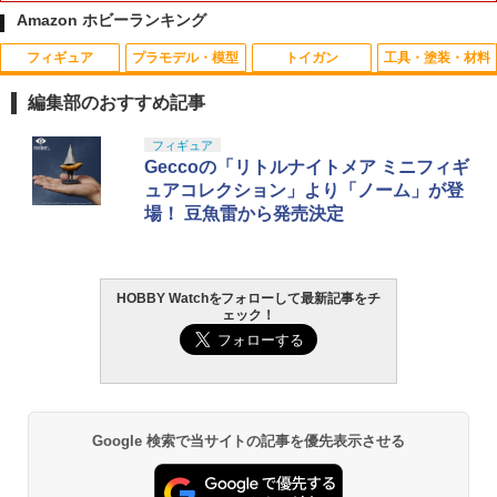
Amazon ホビーランキング
フィギュア
プラモデル・模型
トイガン
工具・塗装・材料
ラジコン用 充電バッテリー 3.7V 500m
1
Ah 1本
編集部のおすすめ記事
￥930
タカラトミー(TAKARA TOMY) T-SPAR
タカラトミー(TAKARA TOMY) T-SPAR
東京マルイ(TOKYO MARUI) No.25 コル
GSIクレオス Mr.トップコート 水性プレ
フィギュア
1
1
1
1
K トランスフォーマー ニューレジェンズ
K REALIZE MODEL リアライズモデル Z
ト ガバメント HG 18歳以上エアーHOP
ミアムトップコートスプレー 光沢 88ml
Geccoの「リトルナイトメア ミニフィギ
NL-07 サウンドウェーブ 可動フィギュア
OIDS ゾイド RMZ-025 ライガーゼロフ
ハンドガン
ホビー用仕上材 B601
ュアコレクション」より「ノーム」が登
ァルコン (ZBF) 色分け済み プラキット
場！ 豆魚雷から発売決定
￥4,440
￥3,384
￥748
タカラトミー トミカプレミアムunlimite
2
￥8,334
d 13 トイ・ストーリー ピザ・プラネッ
トトラック
HOBBY Watchをフォローして最新記事をチ
タカラトミー(TAKARA TOMY) T-SPAR
東京マルイ (TOKYO MARUI) ガスブロー
タミヤ クラフトツールシリーズ No.123
￥1,056
2
2
2
ェック！
K トランスフォーマー ニューレジェンズ
Blokees スター ウォーズ マンダロリア
バックマシンガン No.14 20式 5.56mm
先細薄刃ニッパー (ゲートカット用) プラ
2
NL-06 オートボット コスモス 可動フィ
ン&グローグー CC05 ディン ジャリン&
小銃 18歳以上 ガスブローバック
モデル用工具 74123
ギュア
グローグー ABS樹脂&PVC製 組み立て式
プラスチックモデル
￥190,000
￥2,781
ラジコン バッテリー 電池 充電池 予備 電
3
￥4,440
池 RCバッテリー スペア 【NI-CD AA 4.8
￥4,475
V800mAh充電バッテリー】交換 おもち
Google 検索で当サイトの記事を優先表示させる
ゃ カーバッテリー 充電電池 替え 安心 長
時間 便利 生活 応援 グッズ 送料無料
東京マルイ(TOKYO MARUI) No.21 H&K
LOCTITE(ロックタイト) シールはがし
3
3
TAMASHII NATIONS オリジン・オブ・
USP HG 18歳以上エアーHOPハンドガン
プレミアム 220ml
3