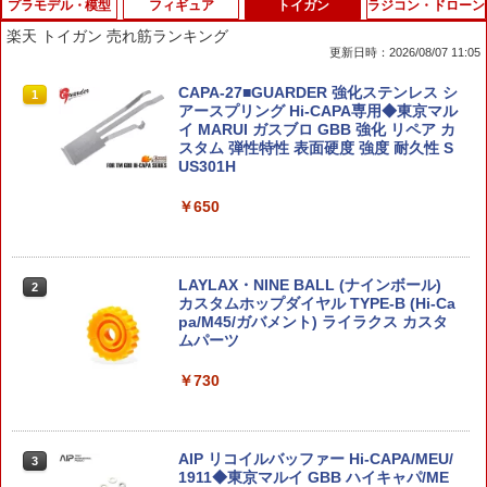
プラモデル・模型
フィギュア
トイガン
ラジコン・ドローン
楽天 トイガン 売れ筋ランキング
更新日時：2026/08/07 11:05
【期間限定クリアスタンド特典付】HG
2026年10月予約 ガチャ【再販 リラック
CAPA-27■GUARDER 強化ステンレス シ
1
1
1
機動戦士ガンダム 水星の魔女 1/144 [19]
マ クリアマスコットチャーム コンプリ
アースプリング Hi-CAPA専用◆東京マル
ガンダムエアリアル (改修型) プラモデル
ート 5種セット カプセルトイ】
イ MARUI ガスブロ GBB 強化 リペア カ
バンダイ スピリッツ BANDAI SPIRITS
スタム 弾性特性 表面硬度 強度 耐久性 S
ガンプラ
US301H
￥2,980
￥1,280
￥650
ハンドモデル 1/1 スキンカラー 肌色 フ
2
ィギュア L ハンドモデル R 右手 アニメ
HGUC 1/144 RX-78NT-1 ガンダムNT-1
デッサン用素体美術 可動式 バイオニッ
LAYLAX・NINE BALL (ナインボール)
2
2
（アレックス） プラモデル（再販）[BA
ク指関節 ホワイト イラスト グレー モデ
カスタムホップダイヤル TYPE-B (Hi-Ca
NDAI SPIRITS]《発売済・在庫品》
ル ハンド 模型 左手 デッサン 可動手首
pa/M45/ガバメント) ライラクス カスタ
ギフト プレゼント
ムパーツ
￥1,480
￥3,010
￥730
HG 1/144 ダリルバルデ プラモデル 『機
3
動戦士ガンダム 水星の魔女』（再販）[B
マイメロディ フィギュア（バレエ）
AIP リコイルバッファー Hi-CAPA/MEU/
3
3
ANDAI SPIRITS]《発売済・在庫品》
1911◆東京マルイ GBB ハイキャパ/ME