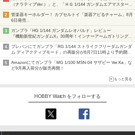
（ナラティブVer.）」と、「ＨＧ 1/144 ガンダムエアマスターバ
ースト」再販
管楽器キーホルダー！ カプセルトイ「楽器アピるチャーム」8月
6日発売
チューバ、テナサクなど5種各3色
ガンプラ「HG 1/144 ガンダムレオパルド」レビュー
『機動新世紀ガンダムX』30周年！インナーアームガトリングの
変形機構まで再現し最新フォーマットでキット化！
プレバンにてガンプラ「RG 1/144 ストライクフリーダムガンダ
ム ディアクティブモード」の再販分が8月7日11時より予約開
始！
Amazonにてガンプラ「MG 1/100 MSN-04 サザビー Ver.Ka」な
ど9月再入荷分が販売再開！
もっと見る
HOBBY Watch をフォローする