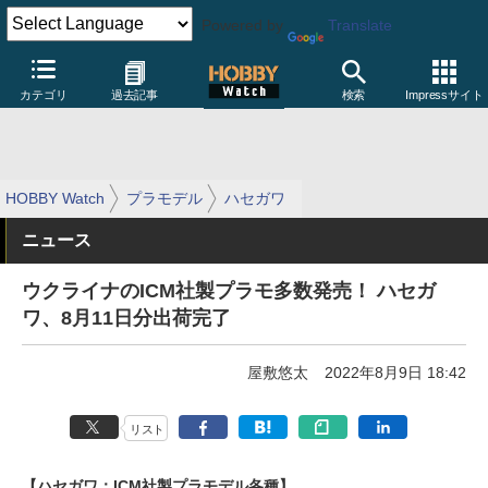
Powered by
Translate
カテゴリ
過去記事
検索
Impressサイト
HOBBY Watch
プラモデル
ハセガワ
ニュース
ウクライナのICM社製プラモ多数発売！ ハセガ
ワ、8月11日分出荷完了
屋敷悠太
2022年8月9日 18:42
リスト
【ハセガワ：ICM社製プラモデル各種】