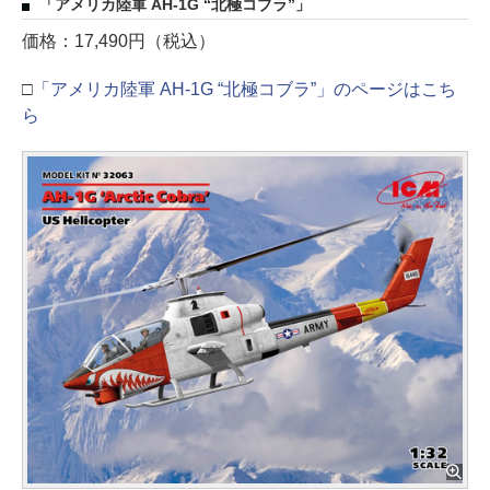
「アメリカ陸軍 AH-1G “北極コブラ”」
価格：17,490円（税込）
□
「アメリカ陸軍 AH-1G “北極コブラ”」のページはこち
ら