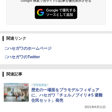
Google 検索で当サイトの記事を優先表示させる
GSIクレオス Mr.トップコート 水性プレ
BANDAI SPIRITS(バンダイ スピリッツ)
東京マルイ(TOKYO MARUI) No.21 H&K
3
3
3
ミアムトップコートスプレー 光沢 88ml
TAMASHII NATIONS S.H.フィギュアー
30MS Fate/Grand Order アルトリア・
USP HG 18歳以上エアーHOPハンドガン
3
ホビー用仕上材 B601
ツ（真骨彫製法） 仮面ライダーBLACK
キャスター 色分け済みプラモデル
RX 約150mm PVC&ABS&布製 塗装済み
￥3,409
【ネコポス対応】SP.454/タミヤ/レーシ
4
可動フィギュア
￥748
￥7,800
ングスリックタイヤ
￥11,000
￥440
クラウンモデル AK47 10歳以上 エアー
4
関連リンク
タミヤ(TAMIYA) メイクアップ材シリー
BANDAI SPIRITS(バンダイスピリッツ)
コッキングライフル ブラック
4
4
ズ No.3 タミヤセメント(角びん) 40ml 模
30MS SIS-H00 セスティエ[カラーC] 色
□ハセガワのホームページ
型用接着剤 87003
TAMASHII NATIONS S.H.フィギュアー
分け済みプラモデル
￥4,761
4
タミヤ ミニ四駆特別企画(パーツ) HG ネ
5
ツ 攻殻機動隊 THE GHOST IN THE SHE
ジ付きベアリングブッシュセット 95319
□ハセガワのTwitter
LL 草薙素子 約140mm PVC&ABS製 塗
￥184
￥4,682
装済み可動フィギュア
￥1,280
東京マルイ No.10 ハイキャパ5.1 10歳以
5
￥9,000
上 電動ブローバック フルオート
関連記事
GSIクレオス Mr.トップコート 水性プレ
BANDAI SPIRITS(バンダイ スピリッツ)
5
5
ミアムトップコートスプレー つや消し 8
HGAW 機動新世紀ガンダムX ガンダムエ
￥3,815
8ml ホビー用仕上材 B603
プラモデル
アマスター 1/144スケール 色分け済みプ
歴史の一場面をプラモデルフィギュア
タカラトミー(TAKARA TOMY) T-SPAR
ラモデル
5
K トランスフォーマー ニューレジェンズ
￥710
に、ハセガワ「チェルノブイリ＃5 避難
NL-06 オートボット コスモス 可動フィ
￥3,782
住民セット」発売
ギュア
2021年6月11日
￥4,440