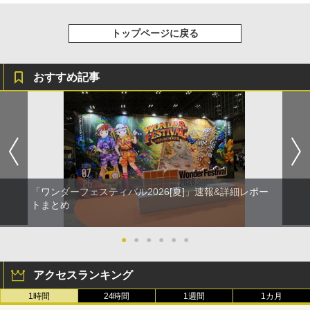
トップページに戻る
おすすめ記事
「ワンダーフェスティバル2026[夏]」速報&詳細レポー
トまとめ
●
●
●
●
●
●
アクセスランキング
1時間
24時間
1週間
1カ月