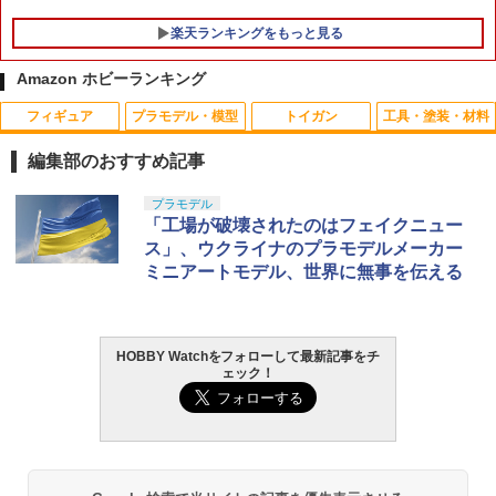
楽天ランキングをもっと見る
Amazon ホビーランキング
フィギュア
プラモデル・模型
トイガン
工具・塗装・材料
【ネコポス対応】タミヤ/OP.113/インナ
1
ースポンジ
編集部のおすすめ記事
￥176
タカラトミー(TAKARA TOMY) T-SPAR
BANDAI SPIRITS(バンダイ スピリッツ)
東京マルイ(TOKYO MARUI) No.25 コル
LOCTITE(ロックタイト) シールはがし
プラモデル
1
1
1
1
K トランスフォーマー ニューレジェンズ
30MS SIS-J00 メルンジャ[カラーA] 色
ト ガバメント HG 18歳以上エアーHOP
プレミアム 220ml
「工場が破壊されたのはフェイクニュー
NL-07 サウンドウェーブ 可動フィギュア
分け済みプラモデル
ハンドガン
ス」、ウクライナのプラモデルメーカー
￥962
ミニアートモデル、世界に無事を伝える
【ネコポス対応】タミヤ(TAMIYA)/OP-1
2
￥4,440
￥4,200
￥3,384
738/18本スポークホイール4本(24mm
幅・オフセット0)(強化タイプ)
￥792
HOBBY Watchをフォローして最新記事をチ
タミヤ クラフトツールシリーズ No.123
TAMASHII NATIONS S.H.フィギュアー
HG 機動戦士ガンダム00 グラハム専用ユ
東京マルイ (TOKYO MARUI) ガスブロー
2
2
2
2
ェック！
先細薄刃ニッパー (ゲートカット用) プラ
ツ ONE PIECE シャンクス -マリンフォ
ニオンフラッグカスタム 1/144スケール
バックマシンガン No.14 20式 5.56mm
モデル用工具 74123
ード頂上決戦- 約165mm PVC&ABS&布
色分け済みプラモデル
小銃 18歳以上 ガスブローバック
製 塗装済み可動フィギュア
ドローンバッテリー USB充電器 3.7V-7.4
3
￥2,781
￥1,850
￥196,000
Vまで対応 汎用 #301
￥8,918
￥830