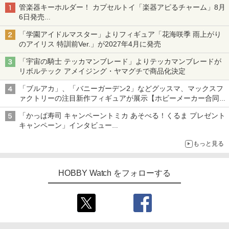
管楽器キーホルダー！ カプセルトイ「楽器アピるチャーム」8月
6日発売
チューバ、テナサクなど5種各3色
「学園アイドルマスター」よりフィギュア「花海咲季 雨上がり
のアイリス 特訓前Ver.」が2027年4月に発売
「宇宙の騎士 テッカマンブレード」よりテッカマンブレードが
リボルテック アメイジング・ヤマグチで商品化決定
「ブルアカ」、「バニーガーデン2」などグッスマ、マックスフ
ァクトリーの注目新作フィギュアが展示【ホビーメーカー合同展
示会】
「かっぱ寿司 キャンペーントミカ あそべる！くるま プレゼント
キャンペーン」インタビュー
子どもが楽しめるかっぱ寿司ならではの体験とコラボの楽しさを
もっと見る
追求
HOBBY Watch をフォローする