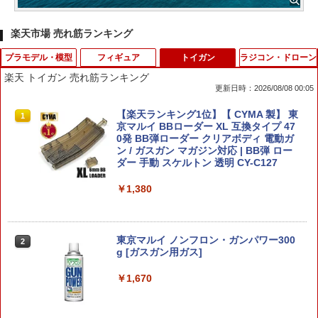
楽天市場 売れ筋ランキング
プラモデル・模型
フィギュア
トイガン
ラジコン・ドローン
楽天 トイガン 売れ筋ランキング
更新日時：2026/08/08 00:05
タカラトミー T−SPARKプラモデル RMZ
タカラトミー MPG-25 ブロードキャスト
【楽天ランキング1位】【 CYMA 製】 東
1
1
1
−015 セイバータイガー レイヴン仕様
&スチールジョー MPG25ブロ-ドキヤス
京マルイ BBローダー XL 互換タイプ 47
トスチ-ルジヨ- [MPG25ブロ-ドキヤスト
0発 BB弾ローダー クリアボディ 電動ガ
スチ-ルジヨ-]
ン / ガスガン マガジン対応 | BB弾 ロー
￥5,710
ダー 手動 スケルトン 透明 CY-C127
￥21,990
￥1,380
『聖戦士ダンバイン』 チャム・ファウ
2
【SP698】 (プラモデル)
1/7 『＜物語＞シリーズ』 戦場ヶ原ひた
2
ぎ Remaster Project (塗装済み完成品フ
東京マルイ ノンフロン・ガンパワー300
2
ィギュア)
g [ガスガン用ガス]
￥5,929
￥22,000
￥1,670
【中古】 バンダイ 機動戦士ガンダム RG
3