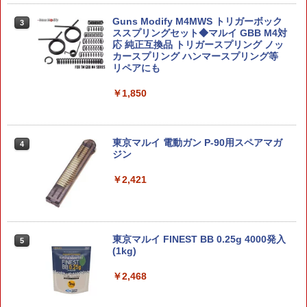
1/144 OZ-00MS2BトールギスIII プラモ
【あみあみ限定特典】戦姫絶唱シンフォ
3
デル
Guns Modify M4MWS トリガーボック
ギアXV マリア・カデンツァヴナ・イヴ
3
ススプリングセット◆マルイ GBB M4対
ビキニスタイル Gloss ver. 1/7 フィギュ
応 純正互換品 トリガースプリング ノッ
￥5,949
ア[Q-six]【送料無料】《01月予約》
カースプリング ハンマースプリング等
リペアにも
￥22,990
￥1,850
【当店独自で＋P10倍★要エントリー】
4
【中古】[PTM] プレミアムバンダイ限定
HG 1/144 デスティニーガンダムSpecII
2026年8月予約 ガチャ【mojojojo フィ
4
[最終決戦イメージカラー] 機動戦士ガン
ギュアマスコット Vol.4 コンプリート 4
ダムSEED FREEDOM(シード フリーダ
東京マルイ 電動ガン P-90用スペアマガ
種セット カプセルトイ】ガチャガチャ
4
ム) プラモデル(5068859) バンダイスピ
ジン
ガチャ フルコンプ
リッツ(20250831)
￥2,421
￥2,180
￥6,151
【限定販売】Lucrea(ルクリア) 無職転生
5
【グッドスマイルカンパニー】PLAMAT
東京マルイ FINEST BB 0.25g 4000発入
5
5
III 〜異世界行ったら本気だす〜 エリス
EA DF ケリー バニーVer. [プラスチック
(1kg)
完成品フィギュア[メガハウス]《03月予
モデル キット]【2027年2月発売】[グッ
約》
ズ]
￥2,468
￥24,750
￥6,210