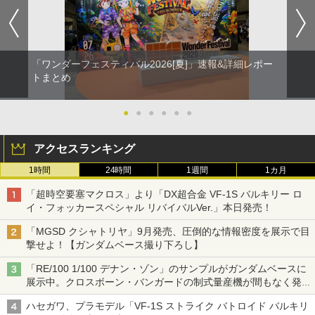
「ワンダーフェスティバル2026[夏]」速報&詳細レポー
トまとめ
●
●
●
●
●
●
アクセスランキング
1時間
24時間
1週間
1カ月
「超時空要塞マクロス」より「DX超合金 VF-1S バルキリー ロ
イ・フォッカースペシャル リバイバルVer.」本日発売！
「MGSD クシャトリヤ」9月発売、圧倒的な情報密度を展示で目
撃せよ！【ガンダムベース撮り下ろし】
「RE/100 1/100 デナン・ゾン」のサンプルがガンダムベースに
展示中。クロスボーン・バンガードの制式量産機が間もなく発送
【ガンダムベース撮り下ろし】
ハセガワ、プラモデル「VF-1S ストライク バトロイド バルキリ