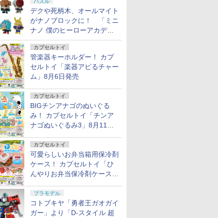
パズル
登場
デクや死柄木、オールマイト
がナノブロックに！ 「ミニ
ナノ 僕のヒーローアカデミ
ア」9月再販
カプセルトイ
管楽器キーホルダー！ カプ
セルトイ「楽器アピるチャー
ム」8月6日発売
カプセルトイ
BIGチンアナゴのぬいぐる
み！ カプセルトイ「チンア
ナゴぬいぐるみ3」8月11日
発売
カプセルトイ
可愛らしいお弁当箱用保冷剤
ケース！ カプセルトイ「ひ
んやりお弁当保冷剤ケース
2」8月11日発売
プラモデル
コトブキヤ「勇者王ガオガイ
ガー」より「D-スタイル 超