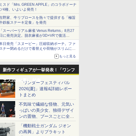
ミスド「Mrs. GREEN APPLE」のコラボドーナ
ツ4種、いよいよ発売！
吉野家、牛リブロースを熱々で提供する「極旨
牛鉄板ステーキ定食」を発売
「スーパーリアル麻雀 Venus Returns」8月27
日に発売決定。脱衣麻雀が3D×VRで復活
発売から2週間は20%オフになるセールが実施
本日発売「スヌーピー」圧縮収納ポーチ。ファ
スナー閉めるだけで着替えや荷物がスリムにま
とまる
もっと見る
新作フィギュアが一挙発表！「ワンフ
ェス2026[夏]」特集
「ワンダーフェスティバル
2026[夏]」速報&詳細レポー
トまとめ
不気味で繊細な怪物、元気い
っぱいの美少女、独得デザイ
ンの置物、ブースごとに全く
異なる世界が広がる一般ディ
「機動戦士ガンダム ジオン
ーラーフォトレポート
の再興」よりプラキット