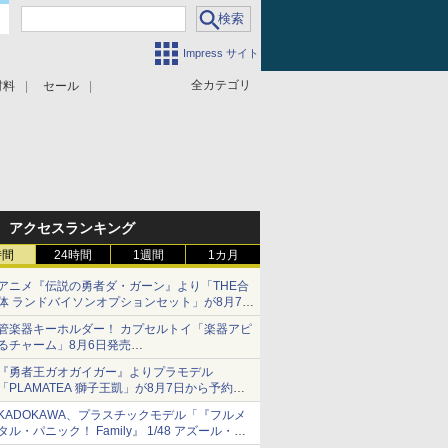
Impress サイト
全カテゴリ
材料
セール
アクセスランキング
時間
24時間
1週間
1カ月
アニメ『伝説の勇者ダ・ガーン』より「THE合
体 ランドバイソンオプションセット」が8月7日
から予約受付開始！
管楽器キーホルダー！ カプセルトイ「楽器アピ
るチャーム」8月6日発売
チューバ、テナサクなど5種各3色
『勇者王ガオガイガー』よりプラモデル
「PLAMATEA 獅子王凱」が8月7日から予約受
付開始！
KADOKAWA、プラスチックモデル「『フルメ
タル・パニック！ Family』 1/48 アズール・レ
イヴン」の発売延期を発表