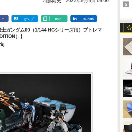
西脇健史
2022年9月8日 08:00
ェア
はてブ
note
LinkedIn
es 機動戦士ガンダム00（1/144 HGシリーズ用）プトレマ
ITION）】
上旬