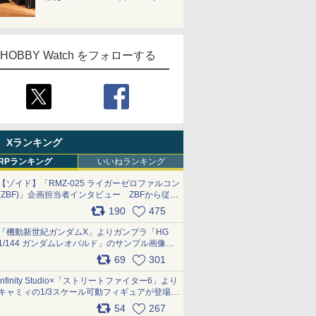
HOBBY Watch をフォローする
Xランキング
RPランキング
いいねランキング
【ゾイド】「RMZ-025 ライガーゼロファルコン
(ZBF)」企画担当者インタビュー ZBFから従来
デザインまで再現可能なボリューム満点のキッ
190
475
ト pic.x.com/6zOqQAQKkX
「機動新世紀ガンダムX」よりガンプラ「HG
1/144 ガンダムレオパルド」のサンプル画像が
公開！ 8月8日発売予定
69
301
pic.x.com/lTnGoAKCSY
Infinity Studio×「ストリートファイター6」より
キャミィの1/3スケール可動フィギュアが登場
pic.x.com/Eam6ArWJLs
54
267