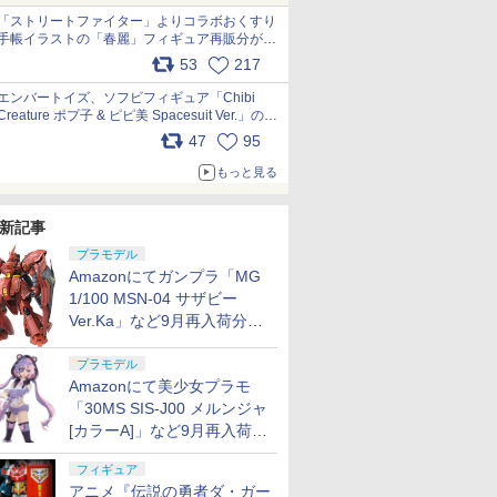
「ストリートファイター」よりコラボおくすり
手帳イラストの「春麗」フィギュア再販分が本
日出荷開始 pic.x.com/toUc1MHr41
53
217
エンバートイズ、ソフビフィギュア「Chibi
Creature ポプ子 & ピピ美 Spacesuit Ver.」の発
売中止を発表 pic.x.com/Ri45iFeYjn
47
95
もっと見る
新記事
プラモデル
Amazonにてガンプラ「MG
1/100 MSN-04 サザビー
Ver.Ka」など9月再入荷分が
販売再開！
プラモデル
Amazonにて美少女プラモ
「30MS SIS-J00 メルンジャ
[カラーA]」など9月再入荷分
が販売再開！
フィギュア
アニメ『伝説の勇者ダ・ガー