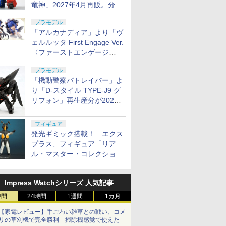
竜神」2027年4月再販。分離
変形が可能
プラモデル
「アルカナディア」より「ヴ
ェルルッタ First Engage Ver.
〈ファーストエンゲージ
Ver.〉」が2027年2月発売！
プラモデル
「機動警察パトレイバー」よ
り「D-スタイル TYPE-J9 グ
リフォン」再生産分が2027
年4月に発売
フィギュア
発光ギミック搭載！ エクス
プラス、フィギュア「リア
ル・マスター・コレクション
ゼットン リニューアルVer.」
11月発売
Impress Watchシリーズ 人気記事
時間
24時間
1週間
1カ月
【家電レビュー】手ごわい雑草との戦い、コメ
リの草刈機で完全勝利 掃除機感覚で使えた