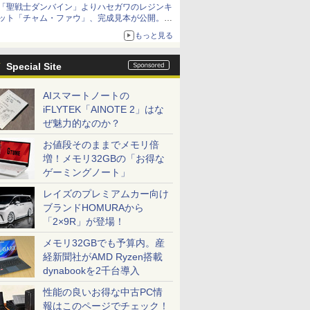
「聖戦士ダンバイン」よりハセガワのレジンキ
8月から9月に延期
ット「チャム・ファウ」、完成見本が公開。9
月3日頃発売予定
もっと見る
Special Site
AIスマートノートの
iFLYTEK「AINOTE 2」はな
ぜ魅力的なのか？
お値段そのままでメモリ倍
増！メモリ32GBの「お得な
ゲーミングノート」
レイズのプレミアムカー向け
ブランドHOMURAから
「2×9R」が登場！
メモリ32GBでも予算内。産
経新聞社がAMD Ryzen搭載
dynabookを2千台導入
性能の良いお得な中古PC情
報はこのページでチェック！