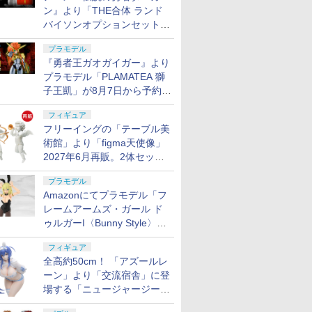
ン』より「THE合体 ランド
バイソンオプションセット」
が8月7日から予約受付開始！
プラモデル
『勇者王ガオガイガー』より
プラモデル「PLAMATEA 獅
子王凱」が8月7日から予約受
付開始！
フィギュア
フリーイングの「テーブル美
術館」より「figma天使像」
2027年6月再販。2体セット
で小便小僧にも
プラモデル
Amazonにてプラモデル「フ
レームアームズ・ガール ド
ゥルガーI〈Bunny Style〉」
が予約受付再開！
フィギュア
全高約50cm！ 「アズールレ
ーン」より「交流宿舎」に登
場する「ニュージャージー」
が1/3スケールフィギュアで