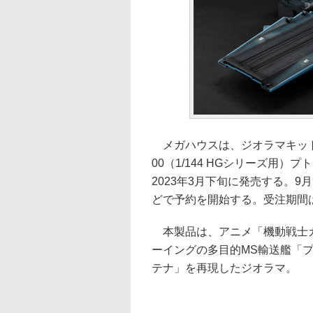
メガハウスは、ジオラマキット「Real
00（1/144 HGシリーズ用）プ
2023年3月下旬に発売する。
どで予約を開始する。受注期間は1
本製品は、アニメ「機動戦士ガ
ーイングの多目的MS輸送艦「
テナ」を再現したジオラマ。