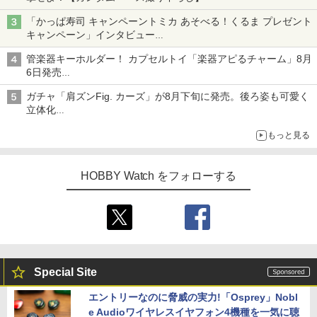
「かっぱ寿司 キャンペーントミカ あそべる！くるま プレゼント
キャンペーン」インタビュー
子どもが楽しめるかっぱ寿司ならではの体験とコラボの楽しさを
管楽器キーホルダー！ カプセルトイ「楽器アピるチャーム」8月
追求
6日発売
チューバ、テナサクなど5種各3色
ガチャ「肩ズンFig. カーズ」が8月下旬に発売。後ろ姿も可愛く
立体化
ライトニング・マックィーンやメーターなど4種がラインナップ
もっと見る
HOBBY Watch をフォローする
Special Site
エントリーなのに脅威の実力!「Osprey」Nobl
e Audioワイヤレスイヤフォン4機種を一気に聴