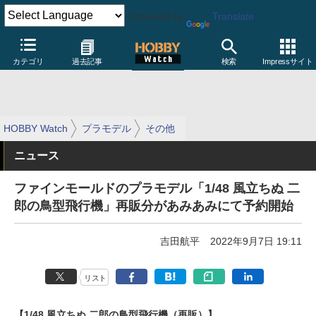
Powered by
Translate
カテゴリ
過去記事
検索
Impressサイト
HOBBY Watch
プラモデル
その他
ニュース
ファインモールドのプラモデル「1/48 風立ちぬ 二
郎の鳥型飛行機」再販分があみあみにて予約開始
吉田航平
2022年9月7日 19:11
リスト
【1/48 風立ちぬ 二郎の鳥型飛行機（再販）】