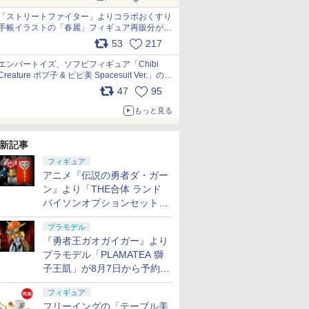
「ストリートファイター」よりコラボおくすり
手帳イラストの「春麗」フィギュア再販分が本
日出荷開始 pic.x.com/toUc1MHr41
53
217
エンバートイズ、ソフビフィギュア「Chibi
Creature ポプ子 & ピピ美 Spacesuit Ver.」の発
売中止を発表 pic.x.com/Ri45iFeYjn
47
95
もっと見る
新記事
フィギュア
アニメ『伝説の勇者ダ・ガー
ン』より「THE合体 ランド
バイソンオプションセット」
が8月7日から予約受付開始！
プラモデル
『勇者王ガオガイガー』より
プラモデル「PLAMATEA 獅
子王凱」が8月7日から予約受
付開始！
フィギュア
フリーイングの「テーブル美