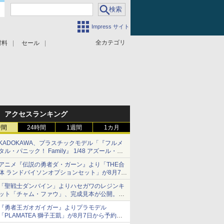
Impress サイト
全カテゴリ
材料
セール
アクセスランキング
時間
24時間
1週間
1カ月
KADOKAWA、プラスチックモデル「『フルメ
タル・パニック！ Family』 1/48 アズール・レ
イヴン」の発売延期を発表
アニメ『伝説の勇者ダ・ガーン』より「THE合
8月から9月に延期
体 ランドバイソンオプションセット」が8月7日
から予約受付開始！
「聖戦士ダンバイン」よりハセガワのレジンキ
ット「チャム・ファウ」、完成見本が公開。9
月3日頃発売予定
『勇者王ガオガイガー』よりプラモデル
「PLAMATEA 獅子王凱」が8月7日から予約受
付開始！