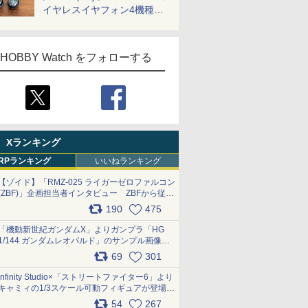
イヤレスイヤフォン4機種を
一気に聴く
HOBBY Watch をフォローする
Xランキング
RPランキング
いいねランキング
【ゾイド】「RMZ-025 ライガーゼロファルコン
(ZBF)」企画担当者インタビュー ZBFから従来
デザインまで再現可能なボリューム満点のキッ
190
475
ト pic.x.com/6zOqQAQKkX
「機動新世紀ガンダムX」よりガンプラ「HG
1/144 ガンダムレオパルド」のサンプル画像が
公開！ 8月8日発売予定
69
301
pic.x.com/lTnGoAKCSY
Infinity Studio×「ストリートファイター6」より
キャミィの1/3スケール可動フィギュアが登場
pic.x.com/Eam6ArWJLs
54
267