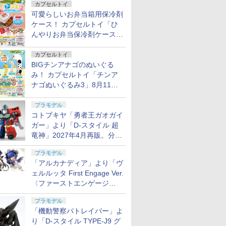
カプセルトイ
可愛らしいお弁当箱用保冷剤
ケース！ カプセルトイ「ひ
んやりお弁当保冷剤ケース
2」8月11日発売
カプセルトイ
BIGチンアナゴのぬいぐる
み！ カプセルトイ「チンア
ナゴぬいぐるみ3」8月11日
発売
プラモデル
コトブキヤ「勇者王ガオガイ
ガー」より「D-スタイル 超
竜神」2027年4月再販。分離
変形が可能
プラモデル
「アルカナディア」より「ヴ
ェルルッタ First Engage Ver.
〈ファーストエンゲージ
Ver.〉」が2027年2月発売！
プラモデル
「機動警察パトレイバー」よ
り「D-スタイル TYPE-J9 グ