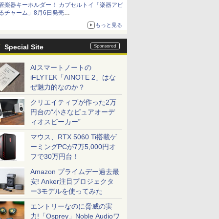
管楽器キーホルダー！ カプセルトイ「楽器アピ
るチャーム」8月6日発売
チューバ、テナサクなど5種各3色
もっと見る
Special Site
AIスマートノートの
iFLYTEK「AINOTE 2」はな
ぜ魅力的なのか？
クリエイティブが作った2万
円台の“小さなピュアオーデ
ィオスピーカー”
マウス、RTX 5060 Ti搭載ゲ
ーミングPCが7万5,000円オ
フで30万円台！
Amazon プライムデー過去最
安! Anker注目プロジェクタ
ー3モデルを使ってみた
エントリーなのに脅威の実
力!「Osprey」Noble Audioワ