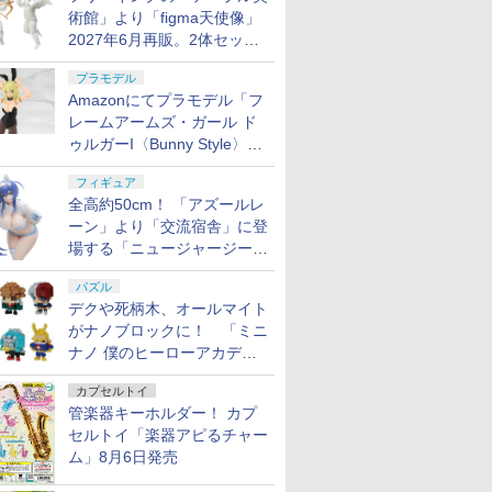
術館」より「figma天使像」
2027年6月再販。2体セット
で小便小僧にも
プラモデル
Amazonにてプラモデル「フ
レームアームズ・ガール ド
ゥルガーI〈Bunny Style〉」
が予約受付再開！
フィギュア
全高約50cm！ 「アズールレ
ーン」より「交流宿舎」に登
場する「ニュージャージー」
が1/3スケールフィギュアで
パズル
登場
デクや死柄木、オールマイト
がナノブロックに！ 「ミニ
ナノ 僕のヒーローアカデミ
ア」9月再販
カプセルトイ
管楽器キーホルダー！ カプ
セルトイ「楽器アピるチャー
ム」8月6日発売