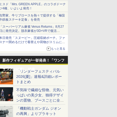
ミスド「Mrs. GREEN APPLE」のコラボドーナ
ツ4種、いよいよ発売！
吉野家、牛リブロースを熱々で提供する「極旨
牛鉄板ステーキ定食」を発売
「スーパーリアル麻雀 Venus Returns」8月27
日に発売決定。脱衣麻雀が3D×VRで復活
発売から2週間は20%オフになるセールが実施
本日発売「スヌーピー」圧縮収納ポーチ。ファ
スナー閉めるだけで着替えや荷物がスリムにま
とまる
もっと見る
新作フィギュアが一挙発表！「ワンフ
ェス2026[夏]」特集
「ワンダーフェスティバル
2026[夏]」速報&詳細レポー
トまとめ
不気味で繊細な怪物、元気い
っぱいの美少女、独得デザイ
ンの置物、ブースごとに全く
異なる世界が広がる一般ディ
「機動戦士ガンダム ジオン
ーラーフォトレポート
の再興」よりプラキット