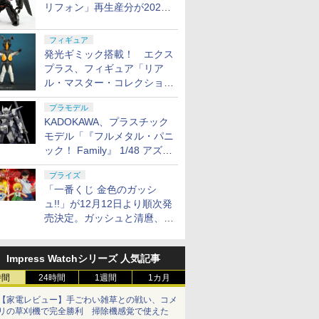
リフォン」再生産分が2027
年4月に発売
フィギュア
発光ギミック搭載！ エクス
プラス、フィギュア「リア
ル・マスター・コレクション
ゼットン リニューアルVer.」
プラモデル
11月発売
KADOKAWA、プラスチック
モデル「『フルメタル・パニ
ック！ Family』 1/48 アズー
ル・レイヴン」の発売延期を
プライズ
発表
「一番くじ 金色のガッシ
ュ!!」が12月12日より順次発
売決定。ガッシュと清麿、キ
ャンチョメとフォルゴレがフ
ィギュアで登場
Impress Watchシリーズ 人気記事
時間
24時間
1週間
1カ月
【家電レビュー】手ごわい雑草との戦い、コメ
リの草刈機で完全勝利 掃除機感覚で使えた