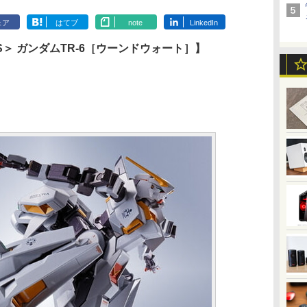
ェア
はてブ
note
LinkedIn
E MS＞ ガンダムTR-6［ウーンドウォート］】