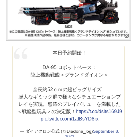
本日予約開始！
DA-95 ロボットベース：
陸上機動戦艦＜グランドダイオン＞
全長約52ｃｍの超ビッグサイズ！
膨大なギミック群で様々なシチュエーションプ
レイを実現。怒涛のプレイバリューを満載した
＜戦艦型玩具＞の決定版！
https://t.co/dslts169J9
pic.twitter.com/1aIBsYD8rx
— ダイアクロン公式 (@Diaclone_log)
September 8,
2022