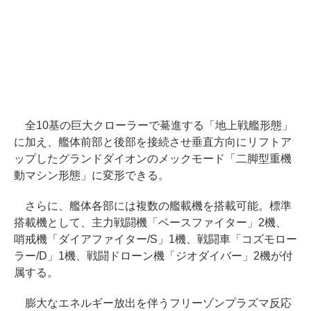
全10基の巨大クローラーで驀進する「地上戦艦形態」
に加え、艦体前部と後部を接続させ垂直方向にリフトア
ップしたグランドダイオンのメックモード「二脚型重機
動マシン形態」に変形できる。
さらに、艦体各部には複数の艦載機を搭載可能。標準
搭載機として、主力戦闘機「ベースファイター」2機、
哨戒機「ダイアファイター/S」1機、戦闘車「コズモロー
ラー/D」1機、戦闘ドローン機「ジオダイバー」2機が付
属する。
膨大なエネルギー放出を伴うフリーゾンプラズマ反応