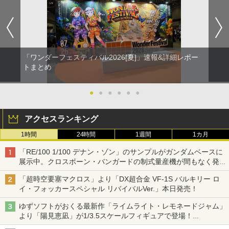
「ワンダーフェスティバル2026[夏]」速報&詳細レポー
トまとめ
●
●
●
●
●
●
アクセスランキング
1時間
24時間
1週間
1カ月
「RE/100 1/100 デナン・ゾン」のサンプルがガンダムベースに
展示中。クロスボーン・バンガードの制式量産機が間もなく発送
【ガンダムベース撮り下ろし】
「超時空要塞マクロス」より「DX超合金 VF-1S バルキリー ロ
イ・フォッカースペシャル リバイバルVer.」本日発売！
ゆずソフトがおくる最新作「ライムライト・レモネードジャム」
より「陽見恵凪」が1/3.5スケールフィギュアで登場！
メガネ姿も表現できるオプションパーツが付属