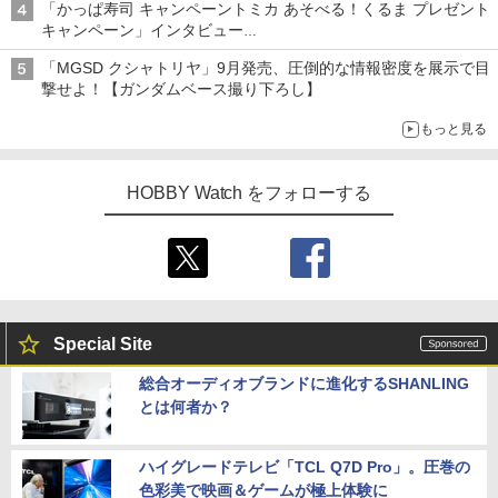
「かっぱ寿司 キャンペーントミカ あそべる！くるま プレゼント
キャンペーン」インタビュー
子どもが楽しめるかっぱ寿司ならではの体験とコラボの楽しさを
「MGSD クシャトリヤ」9月発売、圧倒的な情報密度を展示で目
追求
撃せよ！【ガンダムベース撮り下ろし】
もっと見る
HOBBY Watch をフォローする
Special Site
総合オーディオブランドに進化するSHANLING
とは何者か？
ハイグレードテレビ「TCL Q7D Pro」。圧巻の
色彩美で映画＆ゲームが極上体験に