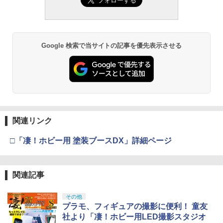
RX 約150mm PVC&ABS&布製 塗装済み
色分け済みプラモデル
小銃 18歳以上 ガスブローバック
モデル用工具 74123
可動フィギュア
アーテック ドキドキ！わくわくタイマー
3
￥1,850
￥193,900
￥2,781
工作キット 55414
￥11,300
￥1,850
Google 検索で当サイトの記事を優先表示させる
BANDAI SPIRITS(バンダイスピリッツ)
東京マルイ(TOKYO MARUI) No.21 H&K
LOCTITE(ロックタイト) シールはがし
3
3
3
TAMASHII NATIONS S.H.フィギュアー
30MS SIS-H00 セスティエ[カラーC] 色
USP HG 18歳以上エアーHOPハンドガン
プレミアム 220ml
3
ツ ONE PIECE シャンクス -マリンフォ
分け済みプラモデル
ード頂上決戦- 約165mm PVC&ABS&布
￥3,409
￥962
【楽天ランキング1位入賞】ゆらゆらイ
4
製 塗装済み可動フィギュア
￥4,682
カちゃん イカおもちゃ 充電式 子供用 知
育玩具 障害物回避 親子遊び ダンシング
￥8,918
電動おもちゃ (黄（Yellow）)
クラウンモデル AK47 10歳以上 エアー
4
関連リンク
タミヤ(TAMIYA) メイクアップ材シリー
BANDAI SPIRITS(バンダイ スピリッツ)
コッキングライフル ブラック
4
￥1,880
4
ズ No.3 タミヤセメント(角びん) 40ml 模
HGAW 機動新世紀ガンダムX ガンダムエ
□「凄！ホビー用 塗装ブースDX」詳細ページ
型用接着剤 87003
タカラトミー(TAKARA TOMY) T-SPAR
アマスター 1/144スケール 色分け済みプ
￥4,761
4
K トランスフォーマー ニューレジェンズ
ラモデル
NL-06 オートボット コスモス 可動フィ
￥184
53930 OP930 スーパーストックBZモー
5
ギュア
￥3,732
ター 23T タミヤ オプションパーツ 送料
関連記事
無料
東京マルイ(TOKYO MARUI) No.16 H&K
5
￥4,440
USP 10歳以上エアーHOPハンドガン 手
GSIクレオス Mr.トップコート 水性プレ
その他
動
5
￥4,246
ミアムトップコートスプレー つや消し 8
プラモ、フィギュアの撮影に便利！ 童友
BANDAI SPIRITS(バンダイ スピリッツ)
5
8ml ホビー用仕上材 B603
30MS Fate/Grand Order アルトリア・
￥2,666
社より「凄！ホビー用LED撮影スタジオ