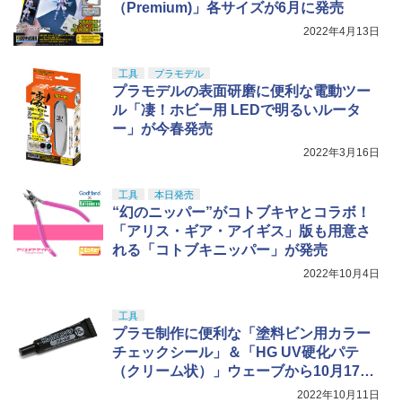
TAMASHII NATIONS S.H.フィギュアー
キャスター 色分け済みプラモデル
5
（Premium)」各サイズが6月に発売
ツ 攻殻機動隊 THE GHOST IN THE SHE
￥710
LL 草薙素子 約140mm PVC&ABS製 塗
2022年4月13日
￥7,800
装済み可動フィギュア
工具
プラモデル
￥9,618
プラモデルの表面研磨に便利な電動ツー
ル「凄！ホビー用 LEDで明るいルータ
ー」が今春発売
2022年3月16日
工具
本日発売
“幻のニッパー”がコトブキヤとコラボ！
「アリス・ギア・アイギス」版も用意さ
れる「コトブキニッパー」が発売
2022年10月4日
工具
プラモ制作に便利な「塗料ビン用カラー
チェックシール」＆「HG UV硬化パテ
（クリーム状）」ウェーブから10月17日
出荷！
2022年10月11日