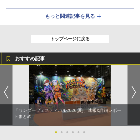
もっと関連記事を見る
トップページに戻る
おすすめ記事
「ワンダーフェスティバル2026[夏]」速報&詳細レポー
トまとめ
●
●
●
●
●
●