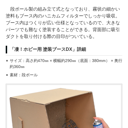
段ボール製の組み立て式となっており、霧状の細かい
塗料もブース内のハニカムフィルターでしっかり吸収。
ブース内はつくりが広い仕様となっているので、大きな
パーツでも難なく塗装することができる。背面部に吸引
ダクトを取り付ける際の目印がついている。
「凄！ホビー用 塗装ブースDX」詳細
サイズ：高さ約470㎜ × 横幅約290㎜（底面：380mm） × 奥行
約360㎜
素材：段ボール