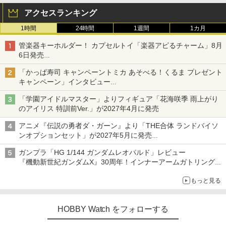
アクセスランキング
1時間
24時間
1週間
1カ月
管楽器キーホルダー！ カプセルトイ「楽器アピるチャーム」8月
6日発売
チューバ、テナサクなど5種各3色
「かっぱ寿司 キャンペーントミカ あそべる！くるま プレゼント
キャンペーン」インタビュー
子どもが楽しめるかっぱ寿司ならではの体験とコラボの楽しさを
「学園アイドルマスター」よりフィギュア「花海咲季 雨上がり
追求
のアイリス 特訓前Ver.」が2027年4月に発売
アニメ『伝説の勇者ダ・ガーン』より「THE合体 ランドバイソ
ンオプションセット」が2027年5月に発売
「THE合体ランドバイソン」と連動するオプションパーツセット
ガンプラ「HG 1/144 ガンダムレオパルド」レビュー
『機動新世紀ガンダムX』30周年！インナーアームガトリングの
変形機構まで再現し最新フォーマットでキット化！
もっと見る
HOBBY Watch をフォローする