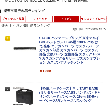
© DOYUSHA MODEL Co,.Ltd. All rights reserved.
楽天市場 売れ筋ランキング
プラモデル・模型
フィギュア
トイガン
ラジコン・ドローン
楽天 トイガン 売れ筋ランキング
更新日時：2026/08/07 20:05
ファインモールド 1/48 帝国海軍 零式艦
ハズブロ（Hasbro）ゼルダの伝説 ヒー
STACK ハンマースプリング 東京マルイ
1
1
1
上戦闘機二一型（中島製） “ソロモン航
ローズ・オブ・ハイラル ガノンドロフ、
GBBハンドガン HK45用 130％ バネ ば
空戦”【FZ06】 プラモデル
『ゼルダの伝説 ティアーズ オブ ザ キン
ね 発条 エアガンパーツ カスタムパーツ
グダム』プレミアム コレクション用 19c
ガスガン部品 ガスガンパーツ カスタム
m アクションフィギュア G4419 正規品
部品 交換パーツ 交換部品 スタック HK4
￥4,400
5 ガスガンアクセサリー ガスガンオプシ
ョン ガスガンアタッチメント
￥6,840
￥1,080
HiPlay 大火鳥製造 BIGFIREBIRD BUIL
2
D 1/60 未来先鋒 骸骨カラス&ハヤブサ N
D-01B 色分け済みプラモデル 組み立て
PLAMAX ヱヴァンゲリヲン新劇場版：
2
キット 中華プラモデル SF ロボット メカ
破 式波・アスカ・ラングレー プラモデ
模型 コレクション ホビー ギフト プレゼ
ル（再販）[マックスファクトリー]【送
【軽量ハードケース】MILITARY-BASE
2
ント
料無料】《発売済・在庫品》
(ミリタリーベース)ABS ハンドガン キャ
リングハードガンケース 29cm BK◆ハ
ードケース/ガンケース/ガンバッグ
￥4,590
￥7,310