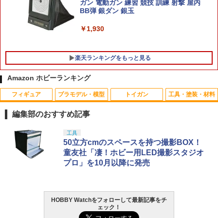
ガン 電動ガン 練習 競技 訓練 射撃 屋内
BB弾 銀ダン 銀玉
￥4,950
￥1,930
楽天ランキングをもっと見る
Amazon ホビーランキング
フィギュア
プラモデル・模型
トイガン
工具・塗装・材料
おふろDEミニカー E231系500番台 山手
1
線/総武線おもちゃ こども 子供 知育 勉強
編集部のおすすめ記事
3歳
タカラトミー(TAKARA TOMY) T-SPAR
BANDAI SPIRITS(バンダイ スピリッツ)
東京マルイ(TOKYO MARUI) No.25 コル
GSIクレオス Mr.トップコート 水性プレ
工具
1
1
1
1
￥799
K トランスフォーマー ニューレジェンズ
30MS SIS-J00 メルンジャ[カラーA] 色
ト ガバメント HG 18歳以上エアーHOP
ミアムトップコートスプレー 光沢 88ml
50立方cmのスペースを持つ撮影BOX！
NL-07 サウンドウェーブ 可動フィギュア
分け済みプラモデル
ハンドガン
ホビー用仕上材 B601
童友社「凄！ホビー用LED撮影スタジオ
プロ」を10月以降に発売
￥4,440
￥4,200
￥3,384
￥748
OK模型 イージーカバE-ライト345(透明
2
ブルー) 25054
￥1,728
HOBBY Watchをフォローして最新記事をチ
TAMASHII NATIONS S.H.フィギュアー
HG 機動戦士ガンダム00 グラハム専用ユ
東京マルイ (TOKYO MARUI) ガスブロー
タミヤ クラフトツールシリーズ No.123
2
2
2
2
ェック！
ツ（真骨彫製法） 仮面ライダーBLACK
ニオンフラッグカスタム 1/144スケール
バックマシンガン No.14 20式 5.56mm
先細薄刃ニッパー (ゲートカット用) プラ