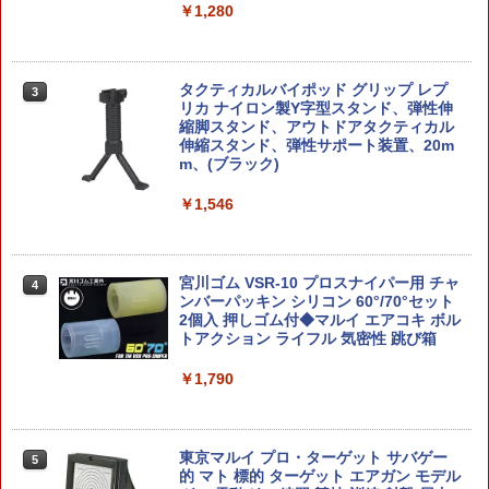
￥1,280
FULL MECHANICS 1/100 ガンダムエア
ねんどろいど 『ファイナルファンタジー
3
3
リアル フルメカニクス BANDAI SPIRIT
XIV』 グ・ラハ・ティア (塗装済み可動
S バンダイ スピリッツ ガンダム プラモ
フィギュア)
タクティカルバイポッド グリップ レプ
3
デル ガンプラ 機動戦士ガンダム 水星の
リカ ナイロン製Y字型スタンド、弾性伸
魔女
縮脚スタンド、アウトドアタクティカル
￥7,506
伸縮スタンド、弾性サポート装置、20m
m、(ブラック)
￥4,800
￥1,546
【中古】 美品 タカラトミー トランスフ
4
ォーマー レジェンズ LG13 メガトロン
【中古】【未組立】1/100 MG ガンダム
破壊大帝 フィギュア
4
アストレア TYPE-F フルウェポンセット
プレミアムバンダイ限定 [5061862]＜プ
宮川ゴム VSR-10 プロスナイパー用 チャ
￥7,552
4
ラモデル＞（代引き不可）6512
ンバーパッキン シリコン 60°/70°セット
2個入 押しゴム付◆マルイ エアコキ ボル
トアクション ライフル 気密性 跳び箱
￥4,830
【中古】未開封)B賞 千切豹馬 フィギュ
5
￥1,790
ア ｢一番くじ ブルーロック 存在の証明｣
[69]
【中古】1/144 バンダイスピリッツ HG
5
ハイザック・カスタム (A.O.Z RE-BOOT
￥7,655
版) 【B】 ※未組立・外箱に傷み、少し
東京マルイ プロ・ターゲット サバゲー
5
破れあり
的 マト 標的 ターゲット エアガン モデル