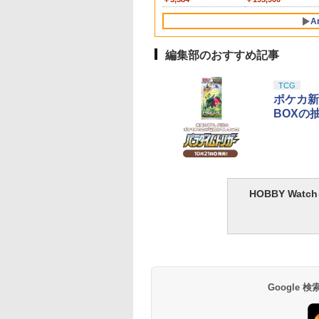
C&ABS製 塗装済み
144スケール 色分け
ク D-01 サウンドウェ
ングラム・プラス) 色
クモデル 10歳以上 エ
ンドウェーブ 可動フィ
モデル
ン
150mm PVC&ABS
済みプラモデル
以上 ガスブローバッ
フィギュア
プラモデル
ーブ 可動フィギュア
分け済みプラモデル
アリボルバー
ギュア
製 塗装済み可動フィ
A
ュア
編集部のおすすめ記事
10
1
2
TCG
ポケカ新
BOXの
ヤ(TAMIYA) クラ
ナカトシ プラバン ク
GSIクレオス Mr.トップ
タミヤ クラフトツー
ツールシリーズ
ラフト B5_0.3mm厚
コート 水性プレミアム
シリーズ No.123 先
HOBBY Wa
.93 モデラーズニッ
半透明(フロストタイ
トップコートスプレー
薄刃ニッパー (ゲー
α (グレイ) プラモ
プ)10入 430-B5F
光沢 88ml ホビー用仕
カット用) プラモデ
1
￥1,090
￥748
￥2,781
用工具 74093
上材 B601
用工具 74123
Google