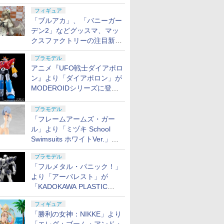
【ホビーメーカー合同展示
フィギュ
ケール 色分
45th Anniv. 約225mm
ガンダム)
ィギュア ガチャガチャ
ガンダム)
PVC&ABS製 塗装済み
1/144スケール 色分け
ク D-01
ングラム・
クモデル 1
(20221214)
フィギュア
デル
ABS&ダイキャスト製
コレクション 塗装済み
可動フィギュア
済みプラモデル
ーブ 可動
分け済みプ
アリボルバ
会】
「ブルアカ」、「バニーガー
塗装済み可動フィギュ
コレクター・誕生日・
ア
新年のギフトに最適
デン2」などグッスマ、マッ
(一個入り)
クスファクトリーの注目新作
フィギュアが展示【ホビーメ
7
8
9
10
プラモデル
ーカー合同展示会】
アニメ『UFO戦士ダイアポロ
ン』より「ダイアポロン」が
MODEROIDシリーズに登
場。2027年2月に発売
プラモデル
「フレームアームズ・ガー
保護キャッ
武藤商事(Muto Syouji)
シリコンモールド クロ
タミヤ(TAMIYA) クラ
ナカトシ 
ル」より「ミヅキ School
プラリペア クリアー
ムハート 4種
フトツールシリーズ
ラフト B5_
Swimsuits ホワイトVer.」が8
PL16C 【HTRC 3】
6.7×3.6cm 柄型枠 爪飾
No.93 モデラーズニッ
半透明(フ
り作成 多寸法設計 立体
パーα (グレイ) プラモ
プ)10入 43
月10日から予約開始決定！
￥1,118
￥499
￥991
￥1,090
彫刻 耐久 繰返し ハン
デル用工具 74093
プラモデル
ドメイドネイル (Bタイ
「フルメタル・パニック！」
プ)
より「アーバレスト」が
「KADOKAWA PLASTIC
MODEL SERIES」から1/48
フィギュア
スケールで登場！
「勝利の女神：NIKKE」より