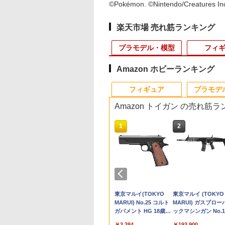
©Pokémon. ©Nintendo/Creatures I
楽天市場 売れ筋ランキング
プラモデル・模型
フィ
Amazon ホビーランキング
10
10
10
10
1
1
1
1
2
2
2
2
フィギュア
プラモデ
Amazon トイガン の売れ筋
10
10
10
1
1
1
2
2
2
DAI SPIRITS(バン
メント もっと! 森
ントリー最大10倍
 8520 1/10 ロメ
30MP ぼっち・ざ・ろ
1/7 『ヱヴァンゲリヲ
LAYLAX・NINE BALL
ジョーゼン 1／22トヨ
タミヤ 1/32 ミニ四駆
【ドリームズ公式】ソ
東京マルイ パーフェク
ドリフトタイヤ固定用
GUA-GAS-
30MF リーベルフォ
【ドリームズ公式】
タミヤ OP.1845
 スピリッツ) 30MS
おかしなぷちレシ
％クーポン】タミ
タウリ2020 ラジコ
っく！ 【伊地知虹夏】
ン新劇場版』 綾波レイ
(ナインボール) ハイバ
タ ランドクルーザー70
PROシリーズ ミニ四駆
ニーエンジェル ベジタ
トヒット BB弾
スポンジテープ（3mm
03■GUARDER スタ
トレス 【2857406】
ニーエンジェル フル
3x50mm アルミタ
-Tc20g ツキルナ=
全8種/BOX◆新品
楽しい工作シリーズ
ール
(塗装済み完成品フィギ
レットバルブNEO”R”
（限定）
スターターパックMA
ブルシリーズ アソート
0.20g（1600発） メー
厚×15mm幅） TP-72B
ダードバルブ for マ
(プラモデル)【クレ
ツシリーズ アソート
バックルシャフト
￥5,280
アース(イノセンテ
【即納】【コンビニ
て泳ぐアヒル工作
ュア)
東京マルイ
パワータイプ (ブラス
ボックス（12個入）
ル便 対応商品 ポスト
RCパーツ
1911/MEU/M45A1/V10
ットカード決済限定
ックス（12個入）
980
,880
800
180
￥18,599
￥1,980
￥4,532
￥2,483
￥14,520
￥848
￥440
￥950
￥2,750
￥14,520
￥396
Detonics◆
ーム) 色分け済み
/郵便局受取対応】
ト イエロー
HK45/DE.50AE/FNX-
トアロー) (MAシャー
投函 ネコポス ゆうパ
CAPA◆東京マルイ
ASHII NATIONS
DAI SPIRITS(バン
ウンモデル
タカラトミー
BANDAI SPIRITS(バン
東京マルイ (TOKYO
タカラトミー(TAKARA
BANDAI SPIRITS(バン
東京マルイ(TOKYO
TAMASHII NATIONS
HG 機動戦士ガンダ
東京マルイ (TOKYO
モデル
MIYA 【あす楽】
45用 カスタムパーツ
シ) 【18647】 (ミニ4
ケット
GBB ハイキャパ5.1/4
H.フィギュアーツ TV
 スピリッツ)
own Model) XM4
(TAKARA TOMY) T-
ダイ スピリッツ) 機動
MARUI) BBエアリボル
TOMY) T-SPARK トラ
ダイ スピリッツ) 30MS
MARUI) No.25 コルト
S.H.フィギュアーツ
00 グラハム専用ユ
MARUI) ガスブロー
ライラクス
駆) 【18647】 (プラモ
ガバメント 純正互換
メ「呪術廻戦」 脹
UC 機動戦士ガンダ
.S. 10歳以上 エアー
SPARK トランスフォ
警察パトレイバー EZY
バー No.7 M29 .44マグ
ンスフォーマー ニュー
SIS-J00 メルンジャ[カ
ガバメント HG 18歳以
（真骨彫製法） 仮面
ンフラッグカスタム
ックマシンガン No.1
デル)
ーツ ガス漏れ防止
約150mm
MSM-03 ゴッグ
キングライフル
ーマー ミッシングリン
RG 1/48 AV-98Plus (イ
ナム 6.5インチ ブラッ
レジェンズ NL-07 サウ
ラーA] 色分け済みプラ
上エアーHOPハンドガ
イダーBLACK RX 約
1/144スケール 色分
20式 5.56mm小銃 1
900
￥24,610
￥6,450
￥5,391
￥4,440
￥4,200
￥3,384
￥11,300
￥1,850
￥193,900