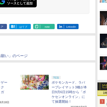
ェア
はてブ
note
LinkedIn
お願い」のページ
TCG
ドゲー
ポケモンカード、ラバ
ック
ープレイマット3種が本
リガ
日9月6日15時から「ポ
1
ケセンオンライン」に
て抽選開始！
年9月18日