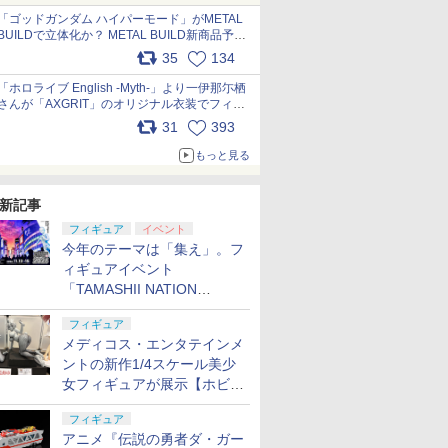
pic.x.com/nszPIDTpbg
「ゴッドガンダム ハイパーモード」がMETAL
BUILDで立体化か？ METAL BUILD新商品予告
が公開 pic.x.com/HIcLLIM3ar
35
134
「ホロライブ English -Myth-」より一伊那尓栖
さんが「AXGRIT」のオリジナル衣装でフィギ
ュア化 pic.x.com/YMGhdIAzNa
31
393
もっと見る
新記事
フィギュア
イベント
今年のテーマは「集え」。フ
ィギュアイベント
「TAMASHII NATION
2026」が11月13日より開催
フィギュア
決定
メディコス・エンタテインメ
ントの新作1/4スケール美少
女フィギュアが展示【ホビー
メーカー合同展示会】
フィギュア
アニメ『伝説の勇者ダ・ガー