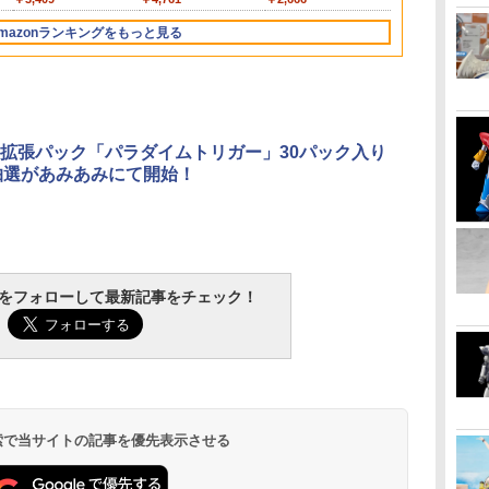
&布
ク
上決戦- 約165mm
モデル
ズ NL-06 オートボット
スター 1/144スケール
子 約140mm
色分け済みプラモデル
塗装済み可動
様) 1/144ス
(20260324)
ギ
PVC&ABS&布製 塗装
コスモス 可動フィギュ
色分け済みプラモデル
PVC&ABS製 塗装済み
ア
け済みプラモ
mazonランキングをもっと見る
済み可動フィギュア
ア
可動フィギュア
3
4
5
6
拡張パック「パラダイムトリガー」30パック入り
抽選があみあみにて開始！
ル
LOCTITE(ロックタイ
タミヤ(TAMIYA) メイ
GSIクレオス Mr.トップ
マジ・スク+
細
ト) シールはがし プレ
クアップ材シリーズ
コート 水性プレミアム
プセット
tchをフォローして最新記事をチェック！
ト
ミアム 220ml
No.3 タミヤセメント
トップコートスプレー
￥2,600
ル
(角びん) 40ml 模型用
つや消し 88ml ホビー
￥962
￥184
￥710
接着剤 87003
用仕上材 B603
 検索で当サイトの記事を優先表示させる