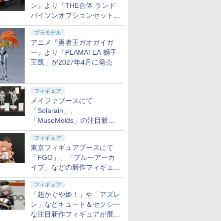
ン』より「THE合体 ランド
バイソンオプションセット」
が2027年5月に発売
プラモデル
アニメ『勇者王ガオガイガ
ー』より「PLAMATEA 獅子
王凱」が2027年4月に発売
7
7
7
7
8
8
8
8
9
9
9
9
10
10
10
10
フィギュア
メイファブースにて
「Solarain」、
「MuseMolds」の注目新作
7
7
7
8
8
8
9
9
9
10
10
10
フィギュアが展示【ホビーメ
フィギュア
ーカー合同展示会】
東京フィギュアブースにて
ツカーシリ
ベル デッ
NE BALL
 ボディリ
カネキャップ(8連×12
【当店独自で＋P10倍
送料無料◆グッドスマ
京商 マリオカート ミニ
M1911-36■GUARDER
壽屋(KOTOBUKIYA)
送料無料◆グッドスマ
無料ラッピング リモコ
BANDAI SPIRITS(バン
リーメント もっと! 森
【エントリー最大10倍
AMS 8520 1/10 ロメ
30MP ぼ
1/7 『ヱ
LAYLAX・
ジョーゼン 
「FGO」、「ブルーアーカ
ダ 787B
ギュア ヒ
) 東京マ
I)メモリ付
リング)×12箱 《1152
★要エントリー】【中
イルカンパニー ブライ
マリオカート R／C コ
ハンマーシャーシ イン
フレームアームズ・ガ
イルカンパニー ブライ
ンカー ラジコンカー リ
ダイ スピリッツ) 30MS
永のおかしなぷちレシ
＆3％クーポン】タミ
オ・タウリ2020 ラジコ
っく！ 【
ン新劇場版
(ナインボー
タ ランド
(プラモデ
限定生産
ース/ガ
発分》 トイガン用[ク
古】[PTM] HGUC
ンドボックスシリーズ
レクション マリオ ラジ
イブ」などの新作フィギュア
ナーパーツセット for マ
ール スティレット
ンドボックスシリーズ
モコンロボット ラジコ
SIS-Tc20g ツキルナ=
ピ 全8種/BOX◆新品
ヤ 楽しい工作シリーズ
ンシール
(塗装済み
レットバルブ
（限定）
￥5,280
ルパッキ
リスマス][ガン][ゆう
1/144 RGM-79Q ジ
『初音ミク』 雪ミクオ
コン
ルイ
Swimsuit Low
『初音ミク』 雪ミクオ
ン自動車 ミニカー 車お
ディアース(イノセンテ
Ss【即納】【コンビニ
歩いて泳ぐアヒル工作
ュア)
東京マルイ
が展示【ホビーメーカー合同
￥1,481
￥4,680
￥15,800
￥3,089
￥1,780
￥4,785
￥15,800
￥3,280
￥4,980
￥17,880
￥1,800
￥4,180
￥18,599
￥1,980
￥4,532
個入り)
パケット発送、送料無
ム・クゥエル 機動戦士
ールスターズ フィギュ
M1911A1/MEU/M45A1/S70/Detonics◆
Visibility Ver. 全高約
ールスターズ フィギュ
もちゃ 電動RCカー お
フォーム) 色分け済み
受取/郵便局受取対応】
セット イエロー
HK45/DE.
フィギュア
展示会】
ATIONS
RITS(バン
.10 ハイ
TAMASHII NATIONS
BANDAI SPIRITS(バン
東京マルイ No.2 ワル
52TOYS BLINDBOX
BANDAI SPIRITS(バン
東京マルイ No.22
TAMASHII NATIONS
BANDAI SPIRITS(バン
クラウンモデル
タカラトミ
BANDAI S
東京マルイ 
カスタムパ
料、代引不可]
ガンダム0083
アコレクション Vol.2
シアースリーブ ハンマ
160mm ノンスケール
アコレクション Vol.1
もちゃの車 ロボット 子
プラモデル
TAMIYA 【あす楽】
45用 カ
「超かぐや姫！」や「アズレ
アーツ 呪
ツ)
0歳以上 電
オリジン・オブ・バル
ダイ スピリッツ)
サーP38 10歳以上エア
ディズニー プリンセス
ダイ スピリッツ)
M92Fミリタリーモデル
S.H.フィギュアーツ TV
ダイ スピリッツ)
(Crown Model) XM4
(TAKARA 
ダイ スピリ
MARUI)
STARDUST MEMORY
(1BOX) 完成品フィギ
ーシャフト 強度 耐食性
プラモデル
(1BOX) 【2月予約】
供 男の子 おもちゃ プ
ライラクス
ン」などキュート＆セクシー
爾 約
戦士ガンダ
ク フルオ
キリー 超時空要塞マク
HGUC 1/144 HGUC
ーHOPハンドガン 手動
On the Run シリーズ
HGUC 1/144 ザクII (ガ
HG 18歳以上エアー
アニメ「呪術廻戦」 脹
HGUC 機動戦士ガンダ
R.I.S. 10歳以上 エアー
SPARK 
警察パトレ
バー No.7 
プラモデル(0148831)
ュア 【2月予約】
精度
レゼント ギフト
な注目新作フィギュアが展示
&ABS製
い三連星仕
ロス VF-1J バルキリー
MS-05BザクI (機動戦士
ブラインドボックス フ
ルマ専用機) (機動戦士
HOPハンドガン 手動
相 約150mm
ム MSM-03 ゴッグ
コッキングライフル
ーマー ミ
RG 1/48 A
ナム 6.5
バンダイスピリッツ
￥22,500
￥-
￥2,710
￥1,650
￥2,880
￥3,584
￥-
￥-
￥3,900
￥24,610
￥6,450
￥5,391