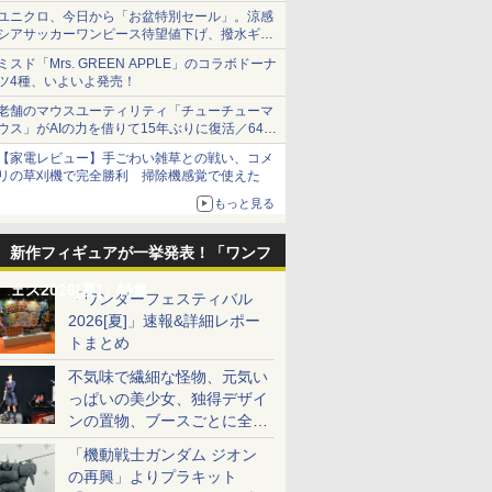
1,500円から受付
ユニクロ、今日から「お盆特別セール」。涼感
シアサッカーワンピース待望値下げ、撥水ギア
ショーツは1990円に
ミスド「Mrs. GREEN APPLE」のコラボドーナ
ツ4種、いよいよ発売！
老舗のマウスユーティリティ「チューチューマ
ウス」がAIの力を借りて15年ぶりに復活／64bit
化、Windows 10/11、「Chrome」も走り回
【家電レビュー】手ごわい雑草との戦い、コメ
る。復活記念で2026年末まで500円
リの草刈機で完全勝利 掃除機感覚で使えた
もっと見る
新作フィギュアが一挙発表！「ワンフ
ェス2026[夏]」特集
「ワンダーフェスティバル
2026[夏]」速報&詳細レポー
トまとめ
不気味で繊細な怪物、元気い
っぱいの美少女、独得デザイ
ンの置物、ブースごとに全く
異なる世界が広がる一般ディ
「機動戦士ガンダム ジオン
ーラーフォトレポート
の再興」よりプラキット