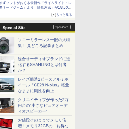
ゆずソフトがおくる最新作「ライムライト・レ
ームガトリングの変形機構まで再現し最新フォ
モネードジャム」より「陽見恵凪」が1/3.5スケ
ーマットでキット化！
ールフィギュアで登場！
もっと見る
メガネ姿も表現できるオプションパーツが付属
Special Site
ソニーミラーレス一眼の大特
集！ 見どころ記事まとめ
総合オーディオブランドに進
化するSHANLINGとは何者
か？
レイズ鍛造1ピースアルミホ
イール「CE28 N-plus」軽量
なままに剛性を向上
クリエイティブが作った2万
円台の“小さなピュアオーデ
ィオスピーカー”
お値段そのままでメモリ倍
増！メモリ32GBの「お得な