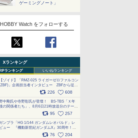
ゲーミングノート」
HOBBY Watch をフォローする
Xランキング
RPランキング
いいねランキング
【ゾイド】「RMZ-025 ライガーゼロファルコン
(ZBF)」企画担当者インタビュー ZBFから従来
デザインまで再現可能なボリューム満点のキッ
226
608
ト pic.x.com/6zOqQAQKkX
野中剛氏や寺野彰氏が登壇！ BS-TBS「Ｘ年
後の関係者たち」、8月6日21時放送分のテーマ
は「超合金」！ pic.x.com/uWyt1uyuFm
95
257
ガンプラ「HG 1/144 ガンダムレオパルド」レ
ビュー 『機動新世紀ガンダムX』30周年！イ
ンナーアームガトリングの変形機構まで再現し
76
204
最新フォーマットでキット化！