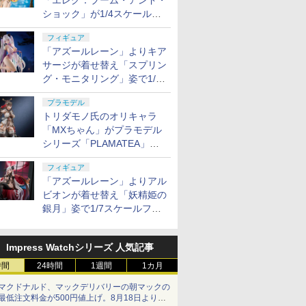
「エレグ：ブーム・アンド・
ショック」が1/4スケールで
フィギュア化！
フィギュア
「アズールレーン」よりキア
サージが着せ替え「スプリン
グ・モニタリング」姿で1/6
スケールフィギュア化！
プラモデル
トリダモノ氏のオリキャラ
「MXちゃん」がプラモデル
シリーズ「PLAMATEA」で
登場！ 2027年1月発売予定
フィギュア
「アズールレーン」よりアル
ビオンが着せ替え「妖精姫の
銀月」姿で1/7スケールフィ
ギュア化！
Impress Watchシリーズ 人気記事
時間
24時間
1週間
1カ月
マクドナルド、マックデリバリーの朝マックの
最低注文料金が500円値上げ。8月18日より