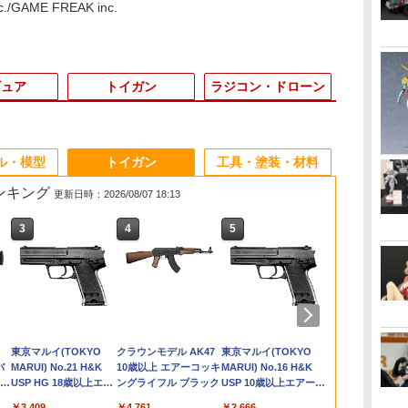
nc./GAME FREAK inc.
ギュア
トイガン
ラジコン・ドローン
3
3
3
3
4
4
4
4
5
5
5
5
6
6
6
6
ル・模型
トイガン
工具・塗装・材料
ランキング
更新日時：2026/08/07 18:13
3
3
3
4
4
4
5
5
5
6
6
6
ー
ソ
30MF ローザンコマン
【ドリームズ公式】ソ
タミヤ SP.1000 ハイト
東京マルイ ハンドガン
HG 1/144スケール 機
【ドリームズ公式】ソ
V10-27■GUARDER ス
タミヤ OP.1799 TT-02
楽プラ スナップカー
【当店独自で＋P10倍
ライラクス・ナインボ
タミヤ OP.1704 TA07
1/24 スポー
ファンコ マー
LAYLAX・NI
イーグル模型
ン
ー
ーン
ダー 【2857405】 (プ
ニーエンジェル アニマ
ルクサーボセイバー
マガジンタイプ BBロ
動戦士ガンダム00[ダブ
ニーエンジェル アニマ
チール ハンマーストラ
ハイトルクサーボセイ
1/24 EK9 シビック タ
★要エントリー】【中
ール・インジェクショ
アルミステアリングア
ーズ 1/24 マツ
ドプール フィ
(ナインボール
ーマーAL1(S
ルイ
ジ
ボ
ラモデル)【クレジット
ル シリーズ 3 アソート
(黒)【51000】
ーダー（約115発）｜
ルオー] 【アルケーガ
ル シリーズ 1 アソート
ット for マルイ
バーセット（アルミホ
イプR 1997 スターライ
古】[FIG] 魂ウェブ商
ンバルブ
ームセット【54704】
【24352】 
カリ ソフビ 
ルイ ワイドユ
#2537-SI
/Hi-
】
カード決済限定】
ボックス（12個入)
No.108 メール便 対応
ンダム】
ボックス（12個入）
V10/M1911/M45◆Hi-
ーン付）【54799】 ラ
トブラックパール
店限定
ラジコン用
ル)
1500体
スルートシー
￥2,750
￥14,520
￥610
￥1,271
￥2,970
￥14,520
￥1,290
￥1,230
￥3,406
￥14,645
￥1,400
￥1,771
￥4,180
￥15,400
￥1,440
￥1,958
商品 ポスト投函 ネコ
CAPA ウルトラコンパ
ジコン用
【09-SB】 (プラモデ
S.H.Figuarts(フィギュ
ン・エアロ(2
ム
TAMASHII NATIONS
BANDAI SPIRITS(バン
東京マルイ(TOKYO
タカラトミー
BANDAI SPIRITS(バン
クラウンモデル AK47
TAMASHII NATIONS
BANDAI SPIRITS(バン
東京マルイ(TOKYO
TAMASHII N
BANDAI SPI
東京マルイ No
.3
ポス ゆうパケット
クト ガバメント 熱処
ル)
アーツ) トガヒミコ 僕
ライラクス 
ニオ
バ
S.H.フィギュアーツ
ダイスピリッツ) 30MS
MARUI) No.21 H&K
(TAKARA TOMY) T-
ダイ スピリッツ)
10歳以上 エアーコッキ
S.H.フィギュアーツ 攻
ダイ スピリッツ) 30MS
MARUI) No.16 H&K
S.H.フィギュ
ダイ スピリッ
キャパ5.1 1
パ
理鋼 強度 アップ リペ
のヒーローアカデミア
ーツ
ラ
4
ONE PIECE シャンク
SIS-H00 セスティエ[カ
USP HG 18歳以上エア
SPARK トランスフォ
HGAW 機動新世紀ガン
ングライフル ブラック
殻機動隊 THE GHOST
Fate/Grand Order ア
USP 10歳以上エアー
術廻戦 伏黒甚
HGUC 機動
動ブローバッ
ア スペア 強化
完成品 可動フィギュア
け
8歳
ス -マリンフォード頂
ラーC] 色分け済みプラ
ーHOPハンドガン
ーマー ニューレジェン
ダムX ガンダムエアマ
IN THE SHELL 草薙素
ルトリア・キャスター
HOPハンドガン 手動
155mm PVC
ム ザクI(黒
ート
バンダイスピリッツ
￥8,918
￥4,682
￥3,409
￥4,440
￥3,732
￥4,761
￥9,618
￥7,800
￥2,666
￥13,200
￥2,200
￥3,815