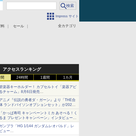
Impress サイト
全カテゴリ
材料
セール
アクセスランキング
時間
24時間
1週間
1カ月
管楽器キーホルダー！ カプセルトイ「楽器アピ
るチャーム」8月6日発売
チューバ、テナサクなど5種各3色
アニメ『伝説の勇者ダ・ガーン』より「THE合
体 ランドバイソンオプションセット」が2027
年5月に発売
「かっぱ寿司 キャンペーントミカ あそべる！く
「THE合体ランドバイソン」と連動するオプシ
るま プレゼントキャンペーン」インタビュー
ョンパーツセット
子どもが楽しめるかっぱ寿司ならではの体験と
ガンプラ「HG 1/144 ガンダムレオパルド」レ
コラボの楽しさを追求
ビュー
『機動新世紀ガンダムX』30周年！インナーア