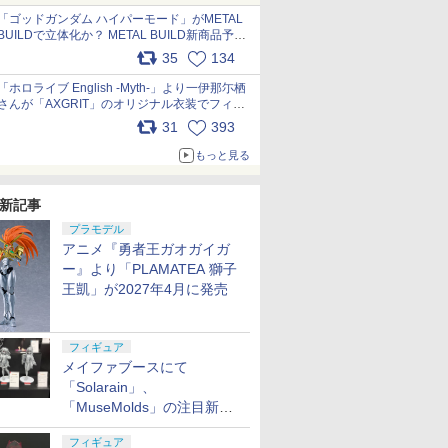
pic.x.com/nszPIDTpbg
「ゴッドガンダム ハイパーモード」がMETAL
BUILDで立体化か？ METAL BUILD新商品予告
が公開 pic.x.com/HIcLLIM3ar
35
134
「ホロライブ English -Myth-」より一伊那尓栖
さんが「AXGRIT」のオリジナル衣装でフィギ
ュア化 pic.x.com/YMGhdIAzNa
31
393
もっと見る
新記事
プラモデル
アニメ『勇者王ガオガイガ
ー』より「PLAMATEA 獅子
王凱」が2027年4月に発売
フィギュア
メイファブースにて
「Solarain」、
「MuseMolds」の注目新作
フィギュアが展示【ホビーメ
フィギュア
ーカー合同展示会】