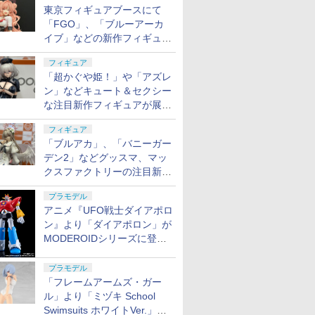
東京フィギュアブースにて
「FGO」、「ブルーアーカ
イブ」などの新作フィギュア
が展示【ホビーメーカー合同
フィギュア
展示会】
「超かぐや姫！」や「アズレ
ン」などキュート＆セクシー
な注目新作フィギュアが展示
【ホビーメーカー合同展示
フィギュア
会】
「ブルアカ」、「バニーガー
デン2」などグッスマ、マッ
クスファクトリーの注目新作
フィギュアが展示【ホビーメ
プラモデル
ーカー合同展示会】
アニメ『UFO戦士ダイアポロ
ン』より「ダイアポロン」が
MODEROIDシリーズに登
場。2027年2月に発売
プラモデル
「フレームアームズ・ガー
ル」より「ミヅキ School
Swimsuits ホワイトVer.」が8