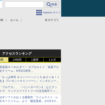
Impress サイト
全カテゴリ
材料
セール
アクセスランキング
時間
24時間
1週間
1カ月
管楽器キーホルダー！ カプセルトイ「楽器アピ
るチャーム」8月6日発売
チューバ、テナサクなど5種各3色
「かっぱ寿司 キャンペーントミカ あそべる！く
るま プレゼントキャンペーン」インタビュー
子どもが楽しめるかっぱ寿司ならではの体験と
「ブルアカ」、「バニーガーデン2」などグッ
コラボの楽しさを追求
スマ、マックスファクトリーの注目新作フィギ
ュアが展示【ホビーメーカー合同展示会】
ゆずソフトがおくる最新作「ライムライト・レ
モネードジャム」より「陽見恵凪」が1/3.5スケ
ールフィギュアで登場！