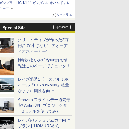
ガンプラ「HG 1/144 ガンダムレオパルド」レ
メガネ姿も表現できるオプションパーツが付属
ビュー
『機動新世紀ガンダムX』30周年！インナーア
もっと見る
ームガトリングの変形機構まで再現し最新フォ
ーマットでキット化！
Special Site
クリエイティブが作った2万
円台の“小さなピュアオーデ
ィオスピーカー”
性能の良いお得な中古PC情
報はこのページでチェック！
レイズ鍛造1ピースアルミホ
イール「CE28 N-plus」軽量
なままに剛性を向上
Amazon プライムデー過去最
安! Anker注目プロジェクタ
ー3モデルを使ってみた
レイズのプレミアムカー向け
ブランドHOMURAから