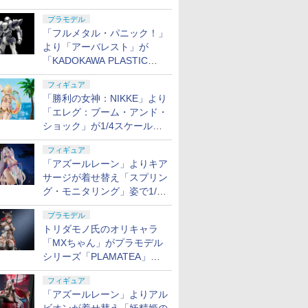
月10日から予約開始決定！
プラモデル
「フルメタル・パニック！」
より「アーバレスト」が
「KADOKAWA PLASTIC
MODEL SERIES」から1/48
フィギュア
スケールで登場！
「勝利の女神：NIKKE」より
「エレグ：ブーム・アンド・
ショック」が1/4スケールで
フィギュア化！
フィギュア
「アズールレーン」よりキア
サージが着せ替え「スプリン
グ・モニタリング」姿で1/6
スケールフィギュア化！
プラモデル
トリダモノ氏のオリキャラ
「MXちゃん」がプラモデル
シリーズ「PLAMATEA」で
登場！ 2027年1月発売予定
フィギュア
「アズールレーン」よりアル