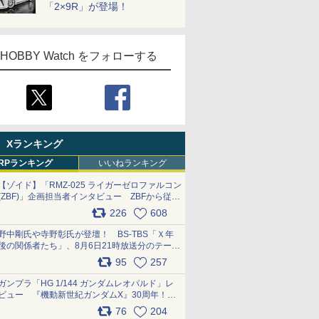
「2×9R」が登場！
HOBBY Watch をフォローする
Xランキング
RPランキング
いいねランキング
【ゾイド】「RMZ-025 ライガーゼロファルコン
(ZBF)」企画担当者インタビュー ZBFから従来
デザインまで再現可能なボリューム満点のキッ
226
608
ト pic.x.com/6zOqQAQKkX
野中剛氏や寺野彰氏が登壇！ BS-TBS「Ｘ年
後の関係者たち」、8月6日21時放送分のテーマ
は「超合金」！ pic.x.com/uWyt1uyuFm
95
257
ガンプラ「HG 1/144 ガンダムレオパルド」レ
ビュー 『機動新世紀ガンダムX』30周年！イ
ンナーアームガトリングの変形機構まで再現し
76
204
最新フォーマットでキット化！