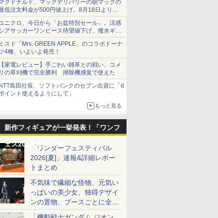
マクドナルド、マックデリバリーの朝マックの
最低注文料金が500円値上げ。8月18日より
1,500円から受付
ユニクロ、今日から「お盆特別セール」。涼感
シアサッカーワンピース待望値下げ、撥水ギア
ショーツは1990円に
ミスド「Mrs. GREEN APPLE」のコラボドーナ
ツ4種、いよいよ発売！
【家電レビュー】手ごわい雑草との戦い、コメ
リの草刈機で完全勝利 掃除機感覚で使えた
NTT島田社長、ソフトバンクのセブン出資に「d
ポイント使えるようにして」
もっと見る
新作フィギュアが一挙発表！「ワンフ
ェス2026[夏]」特集
「ワンダーフェスティバル
2026[夏]」速報&詳細レポー
トまとめ
不気味で繊細な怪物、元気い
っぱいの美少女、独得デザイ
ンの置物、ブースごとに全く
異なる世界が広がる一般ディ
「機動戦士ガンダム ジオン