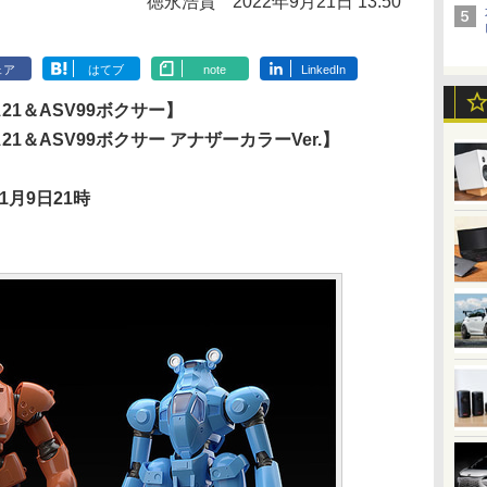
徳永浩貴
2022年9月21日 13:50
ェア
はてブ
note
LinkedIn
ス21＆ASV99ボクサー】
ス21＆ASV99ボクサー アナザーカラーVer.】
1月9日21時