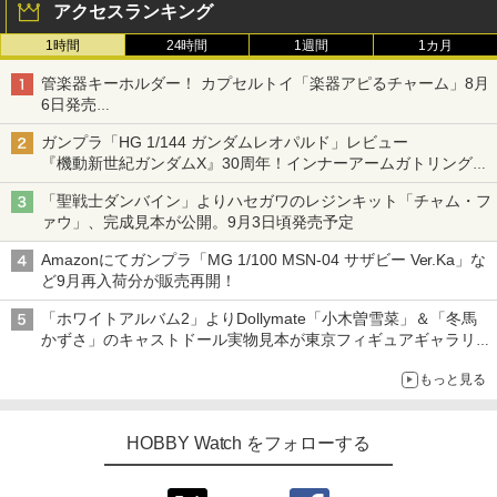
アクセスランキング
1時間
24時間
1週間
1カ月
管楽器キーホルダー！ カプセルトイ「楽器アピるチャーム」8月
6日発売
チューバ、テナサクなど5種各3色
ガンプラ「HG 1/144 ガンダムレオパルド」レビュー
『機動新世紀ガンダムX』30周年！インナーアームガトリングの
変形機構まで再現し最新フォーマットでキット化！
「聖戦士ダンバイン」よりハセガワのレジンキット「チャム・フ
ァウ」、完成見本が公開。9月3日頃発売予定
Amazonにてガンプラ「MG 1/100 MSN-04 サザビー Ver.Ka」な
ど9月再入荷分が販売再開！
「ホワイトアルバム2」よりDollymate「小木曽雪菜」＆「冬馬
かずさ」のキャストドール実物見本が東京フィギュアギャラリー
にて展示中
もっと見る
HOBBY Watch をフォローする