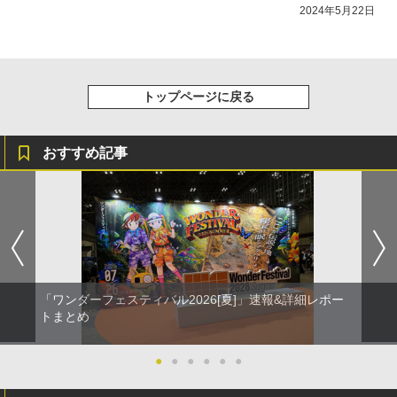
2024年5月22日
トップページに戻る
おすすめ記事
「ワンダーフェスティバル2026[夏]」速報&詳細レポー
トまとめ
●
●
●
●
●
●