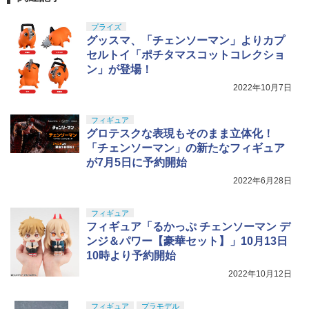
￥1,320
GSIクレオス Mr.トップコート 水性プレ
動
5
シームレス 素体 アクションフィギュア
ミアムトップコートスプレー つや消し 8
BANDAI SPIRITS(バンダイ スピリッツ)
カスタム パーツ ドール 可動フィギュア
5
8ml ホビー用仕上材 B603
プライズ
30MS Fate/Grand Order アルトリア・
コレクション ホビー ギフト プレゼント
￥2,666
グッスマ、「チェンソーマン」よりカプ
TAMASHII NATIONS S.H.フィギュアー
キャスター 色分け済みプラモデル
5
ツ 攻殻機動隊 THE GHOST IN THE SHE
￥710
【エントリー最大10倍＆3％クーポン】
セルトイ「ポチタマスコットコレクショ
￥15,590
5
LL 草薙素子 約140mm PVC&ABS製 塗
WARHEAD製 天然由来成分PLA配合 B
￥7,800
ン」が登場！
装済み可動フィギュア
B弾 0.28g 約2400発 高精度 高真球 【あ
2022年10月7日
す楽】
￥9,618
￥1,380
フィギュア
グロテスクな表現もそのまま立体化！
「チェンソーマン」の新たなフィギュア
が7月5日に予約開始
2022年6月28日
フィギュア
フィギュア「るかっぷ チェンソーマン デ
ンジ＆パワー【豪華セット】」10月13日
10時より予約開始
2022年10月12日
フィギュア
プラモデル