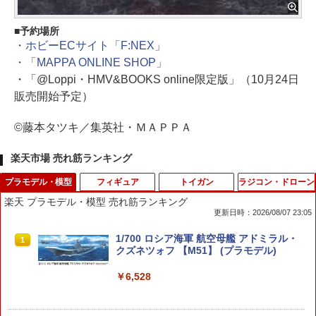
予約場所
・ホビーECサイト「F:NEX」
・「MAPPA ONLINE SHOP」
・「@Loppi・HMV&BOOKS online限定版」（10月24日
販売開始予定）
©藤本タツキ／集英社・ＭＡＰＰＡ
楽天市場 売れ筋ランキング
プラモデル・模型
フィギュア
トイガン
ラジコン・ドローン
楽天 プラモデル・模型 売れ筋ランキング
更新日時：2026/08/07 23:05
1/700 ロシア海軍 航空母艦 アドミラル・
1
クズネツォフ 【M51】 (プラモデル)
￥6,528