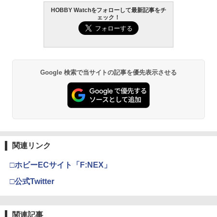
マンダロリアン グローグー ソフビパペ
8000 用 メール便 対応商品 ポスト投函
￥437
HOBBY Watchをフォローして最新記事をチ
TAMASHII NATIONS S.H.フィギュアー
HG 機動戦士ガンダム00 グラハム専用ユ
東京マルイ (TOKYO MARUI) ガスブロー
タミヤ クラフトツールシリーズ No.123
ットマスコット 1BOX PVC
ネコポス ゆうパケット
2
2
2
2
ェック！
ツ（真骨彫製法） 仮面ライダーBLACK
ニオンフラッグカスタム 1/144スケール
バックマシンガン No.14 20式 5.56mm
先細薄刃ニッパー (ゲートカット用) プラ
RX 約150mm PVC&ABS&布製 塗装済み
色分け済みプラモデル
小銃 18歳以上 ガスブローバック
モデル用工具 74123
￥5,380
￥1,269
可動フィギュア
￥1,850
￥193,900
￥2,781
スーパーFM 蛍光カラーシャーシセット
3
￥11,300
(オレンジ・イエロー) 95710 ミニ四駆パ
ーツ【予約】
【BOX】 BE＠RBRICK SERIES 52 24個
【在庫処分セール】 タクティカルゴーグ
3
3
Google 検索で当サイトの記事を優先表示させる
入り ｜ ベアブリック シリーズ メディコ
ル 4色 レンズ サバゲー ゴーグル シュー
BANDAI SPIRITS(バンダイスピリッツ)
東京マルイ(TOKYO MARUI) No.21 H&K
LOCTITE(ロックタイト) シールはがし
￥594
ム・トイ MEDICOM TOY フィギュア
ティンググラス 保護メガネ ゲーミング
3
3
3
TAMASHII NATIONS S.H.フィギュアー
30MS SIS-H00 セスティエ[カラーC] 色
USP HG 18歳以上エアーHOPハンドガン
プレミアム 220ml
サバゲーゴーグル サバゲー ゴーグル タ
3
ツ ONE PIECE シャンクス -マリンフォ
分け済みプラモデル
クティカル ボレー ゴーグル サバチ バイ
￥14,500
ード頂上決戦- 約165mm PVC&ABS&布
ク エアガン 送料無料
￥3,409
￥962
製 塗装済み可動フィギュア
￥4,682
タカラトミー パウ・パトロール ダイキ
4
￥1,300
ャストビークル ズーマ ホバークラフト
￥8,918
2026年11月予約 ガチャ【めじるしじゅ
4
クラウンモデル AK47 10歳以上 エアー
￥597
えりーず エジプト編 ノーマル7種セット
4
関連リンク
タミヤ(TAMIYA) メイクアップ材シリー
BANDAI SPIRITS(バンダイ スピリッツ)
コッキングライフル ブラック
4
カプセルトイ】
4
ズ No.3 タミヤセメント(角びん) 40ml 模
HGAW 機動新世紀ガンダムX ガンダムエ
【2本セット】 2025年10月入荷分 実物
4
□ホビーECサイト「F:NEX」
型用接着剤 87003
タカラトミー(TAKARA TOMY) T-SPAR
アマスター 1/144スケール 色分け済みプ
SUREFIRE シュアファイア SF123A 純
￥4,761
4
￥2,300
K トランスフォーマー ニューレジェンズ
ラモデル
正 リチウム バッテリー 電池 3v 正規品 /
□公式Twitter
NL-06 オートボット コスモス 可動フィ
￥184
2個 | フラッシュライト ウエポンライト
タカラトミー パウ・パトロール ダイキ
5
ギュア
ウェポンライト タクティカルライト用バ
ャストビークル ケント ダッシュバギー
￥3,732
ッテリー
東京マルイ(TOKYO MARUI) No.16 H&K
HiPlay VERYCOOL 1/6 シリコン製 女性
5
5
￥4,440
￥616
USP 10歳以上エアーHOPハンドガン 手
素体 豊満体型 サマーホーム版 VCD-03-1
関連記事