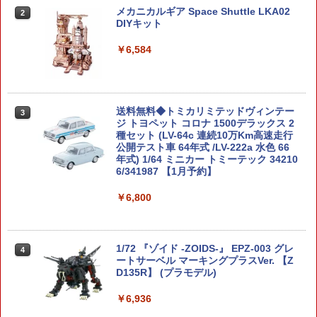
メカニカルギア Space Shuttle LKA02
2
DIYキット
￥6,584
送料無料◆トミカリミテッドヴィンテー
3
ジ トヨペット コロナ 1500デラックス 2
種セット (LV-64c 連続10万Km高速走行
公開テスト車 64年式 /LV-222a 水色 66
年式) 1/64 ミニカー トミーテック 34210
6/341987 【1月予約】
￥6,800
1/72 『ゾイド -ZOIDS-』 EPZ-003 グレ
4
ートサーベル マーキングプラスVer. 【Z
D135R】 (プラモデル)
￥6,936