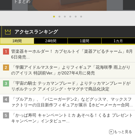
トまとめ
●
●
●
●
●
●
アクセスランキング
1時間
24時間
1週間
1カ月
管楽器キーホルダー！ カプセルトイ「楽器アピるチャーム」8月
6日発売
チューバ、テナサクなど5種各3色
「学園アイドルマスター」よりフィギュア「花海咲季 雨上がり
のアイリス 特訓前Ver.」が2027年4月に発売
「宇宙の騎士 テッカマンブレード」よりテッカマンブレードが
リボルテック アメイジング・ヤマグチで商品化決定
「ブルアカ」、「バニーガーデン2」などグッスマ、マックスフ
ァクトリーの注目新作フィギュアが展示【ホビーメーカー合同展
示会】
「かっぱ寿司 キャンペーントミカ あそべる！くるま プレゼント
キャンペーン」インタビュー
子どもが楽しめるかっぱ寿司ならではの体験とコラボの楽しさを
もっと見る
追求