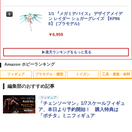
1/1 『メガミデバイス』 デザイアメイデ
5
ン レイダー シュガーグレイズ 【KP86
8】 (プラモデル)
￥6,959
楽天ランキングをもっと見る
Amazon ホビーランキング
フィギュア
プラモデル・模型
トイガン
工具・塗装・材料
【ドリームズ公式】 SMISKI Strap Acce
【エントリー最大10倍＆3％クーポン】
アーテック 透明うちわ 白柄 18333
1
1
1
ssories Series 1 スミスキー ストラップ
電動ブローバック 10歳以上用 ハイキ
編集部のおすすめ記事
アクセサリー シリーズ 1 ブラインドカプ
ャパシリーズ用35連ロングスペアマガジ
￥132
セル(1個入) / アソートボックス(24個入)
ン 【あす楽】
タカラトミー(TAKARA TOMY) T-SPAR
BANDAI SPIRITS(バンダイ スピリッツ)
東京マルイ(TOKYO MARUI) No.25 コル
GSIクレオス Mr.トップコート 水性プレ
フィギュア
1
1
1
1
K トランスフォーマー ニューレジェンズ
30MS SIS-J00 メルンジャ[カラーA] 色
ト ガバメント HG 18歳以上エアーHOP
ミアムトップコートスプレー 光沢 88ml
「チェンソーマン」1/7スケールフィギュ
￥550
￥1,078
NL-07 サウンドウェーブ 可動フィギュア
分け済みプラモデル
ハンドガン
ホビー用仕上材 B601
ア、本日より予約開始！ 購入特典は
「ポチタ」ミニフィギュア
￥4,440
￥4,200
￥3,384
￥748
タカラトミー トミカ No．50 三菱 デリ
2
カD：5 消防指揮車
2026年8月下旬 再販 エンスカイ ばら 3
ファイアフライ メインスプリング [漢ば
2
2
個/5個/BOX11個入り スター・ウォーズ
ね] 東京マルイ エアーコッキング 92F/M