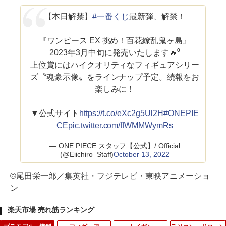
【本日解禁】
#一番くじ
最新弾、解禁！
『ワンピース EX 挑め！百花繚乱鬼ヶ島』
2023年3月中旬に発売いたします🔥⁰
上位賞にはハイクオリティなフィギュアシリー
ズ〝魂豪示像〟をラインナップ予定。続報をお
楽しみに！
▼公式サイト
https://t.co/eXc2g5Ul2H
#ONEPIE
CE
pic.twitter.com/ffWMMWymRs
— ONE PIECE スタッフ【公式】/ Official
(@Eiichiro_Staff)
October 13, 2022
©尾田栄一郎／集英社・フジテレビ・東映アニメーショ
ン
楽天市場 売れ筋ランキング