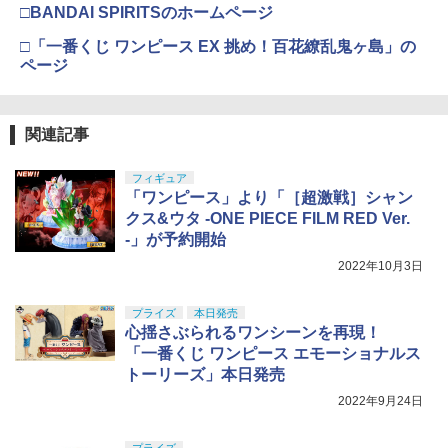
タミヤ(TAMIYA) メイクアップ材シリー
コッキングライフル ブラック
4
（決算フェア）【送料無料】シングルガ
￥3,609
4
□BANDAI SPIRITSのホームページ
ズ No.3 タミヤセメント(角びん) 40ml 模
ンケース 85CM BK
型用接着剤 87003
TAMASHII NATIONS S.H.フィギュアー
￥4,761
4
□「一番くじ ワンピース EX 挑め！百花繚乱鬼ヶ島」の
ツ 呪術廻戦 伏黒甚爾 約155mm PVC&A
BANDAI SPIRITS(バンダイ スピリッツ)
4
￥3,098
電動RCカーシリーズ 1/10電動RCカー ホ
ページ
5
BS製 塗装済み可動フィギュア
30MM xEXM-000 ゼノヴァルト 1/144ス
￥184
ーネット EVO. 【58742】 (ホビーラジコ
バンダイスピリッツ SHフィギュアーツ
5
ケール 色分け済みプラモデル
ン キット)
S．H．Figuarts フリーザ 第四形態〈底
￥13,400
東京マルイ No.10 ハイキャパ5.1 10歳以
知れぬ宇宙一の力〉
5
￥2,813
上 電動ブローバック フルオート
関連記事
￥16,677
GSIクレオス Mr.トップコート 水性プレ
【エントリー最大10倍＆3％クーポン】
5
5
￥4,400
ミアムトップコートスプレー つや消し 8
GTFクマザワ製 エアコキハンドガン用強
￥3,815
フィギュア
8ml ホビー用仕上材 B603
化スプリング＆宮川ゴムパッキンセット
TAMASHII NATIONS S.H.フィギュアー
5
「ワンピース」より「［超激戦］シャン
【あす楽】
ツ 攻殻機動隊 THE GHOST IN THE SHE
Sachiプラモ VERTヤスリ Type-S 【プ
5
LL 草薙素子 約140mm PVC&ABS製 塗
ロモデラー共同開発】 超極細 ガラスヤ
￥710
クス&ウタ -ONE PIECE FILM RED Ver.
装済み可動フィギュア
スリ ５点セット ガンプラ プラモデル ゲ
￥3,180
-」が予約開始
ート処理 模型 フィギュア［知的財産権
2022年10月3日
登録済］ verty-s
￥9,618
￥2,320
プライズ
本日発売
心揺さぶられるワンシーンを再現！
「一番くじ ワンピース エモーショナルス
トーリーズ」本日発売
2022年9月24日