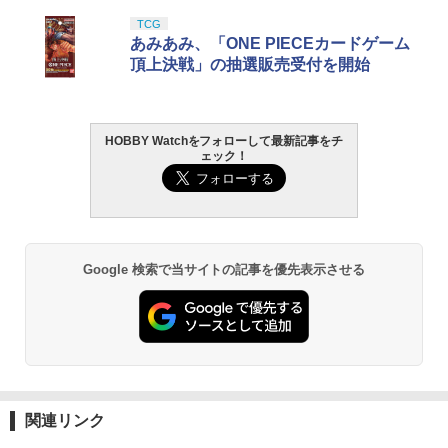
楽】
タカラトミー(TAKARA TOMY) T-SPAR
タカラトミー(TAKARA TOMY) T-SPAR
東京マルイ(TOKYO MARUI) No.25 コル
GSIクレオス Mr.トップコート 水性プレ
TCG
1
1
1
1
￥2,480
￥1,320
K トランスフォーマー ニューレジェンズ
K REALIZE MODEL リアライズモデル Z
ト ガバメント HG 18歳以上エアーHOP
ミアムトップコートスプレー 光沢 88ml
あみあみ、「ONE PIECEカードゲーム
￥1,380
NL-07 サウンドウェーブ 可動フィギュア
OIDS ゾイド RMZ-025 ライガーゼロフ
ハンドガン
ホビー用仕上材 B601
頂上決戦」の抽選販売受付を開始
ァルコン (ZBF) 色分け済み プラキット
￥4,440
￥3,384
￥748
2026年10月予約 ガチャ【mojojojoフェ
タミヤ ホップアップオプションズ No.18
2
2
￥8,334
イスマスコット4 コンプリート 8種セッ
TAILOR JAPAN ショルダーポーチ ショ
09 OP.1809 GF-01/G6-01 ギヤセット イ
2
ト カプセルトイ】
ルダーバッグ タクティカルポーチ ミリ
エロー RCパーツ 54809
HOBBY Watchをフォローして最新記事をチ
タリーポーチ ミリタリーバッグ ナイロ
ェック！
タカラトミー(TAKARA TOMY) T-SPAR
東京マルイ (TOKYO MARUI) ガスブロー
タミヤ クラフトツールシリーズ No.123
ンバッグ サバゲー カメラバッグ カメラ
2
2
2
￥3,300
￥1,414
K トランスフォーマー ニューレジェンズ
Blokees スター ウォーズ マンダロリア
バックマシンガン No.14 20式 5.56mm
先細薄刃ニッパー (ゲートカット用) プラ
三脚 サバイバルゲーム 装備 サバゲー装
2
NL-06 オートボット コスモス 可動フィ
ン&グローグー CC05 ディン ジャリン&
小銃 18歳以上 ガスブローバック
モデル用工具 74123
備 メンズバッグ 72-R4QM-W9OW
ギュア
グローグー ABS樹脂&PVC製 組み立て式
プラスチックモデル
￥190,000
￥2,781
￥2,998
Figuarts mini 『機動戦士ガンダムSEED
送料無料 [取寄] 京商 エアフィルター(R
3
3
￥4,440
FREEDOM』 ラクス・クライン（再販
M11) #92907B
Google 検索で当サイトの記事を優先表示させる
￥4,475
版） (塗装済み可動フィギュア)
￥715
東京マルイ(TOKYO MARUI) No.21 H&K
LOCTITE(ロックタイト) シールはがし
Laylax-GigaTec リポバッテリー PSE Li
3
3
￥3,609
3
TAMASHII NATIONS オリジン・オブ・
USP HG 18歳以上エアーHOPハンドガン
プレミアム 220ml
Po 7.4V 700mAh 電動ハンドガン用 AEP
3
バルキリー 超時空要塞マクロス VF-1J
BANDAI SPIRITS(バンダイ スピリッツ)
ライラクス
3
バルキリー45th Anniv. 約225mm ABS&
RG 機動戦士ガンダム 逆襲のシャア νガ
￥3,409
￥1,013
ハピネット 1/16 R/C ギガスプラッシュ
4
ダイキャスト製 塗装済み可動フィギュア
ンダム 1/144スケール 色分け済みプラモ
￥3,070
Figuarts mini 『機動戦士ガンダムSEED
トヨタ ランドクルーザーGR SPORT
4
デル
FREEDOM』 キラ・ヤマト（再販版）
￥22,602
関連リンク
(塗装済み可動フィギュア)
￥6,040
￥4,848
クラウンモデル AK47 10歳以上 エアー
4