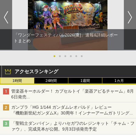
「ワンダーフェスティバル2026[夏]」速報&詳細レポー
トまとめ
●
●
●
●
●
●
アクセスランキング
1時間
24時間
1週間
1カ月
管楽器キーホルダー！ カプセルトイ「楽器アピるチャーム」8月
6日発売
チューバ、テナサクなど5種各3色
ガンプラ「HG 1/144 ガンダムレオパルド」レビュー
『機動新世紀ガンダムX』30周年！インナーアームガトリングの
変形機構まで再現し最新フォーマットでキット化！
「聖戦士ダンバイン」よりハセガワのレジンキット「チャム・フ
ァウ」、完成見本が公開。9月3日頃発売予定