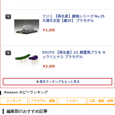
フジミ 【再生産】建物シリーズ No.25
4
大浦天主堂【建25】 プラモデル
￥1,355
SYUTO 【再生産】1/1 精霊馬プラモ キ
5
ュウリとナス プラモデル
￥2,300
楽天ランキングをもっと見る
Amazon ホビーランキング
フィギュア
プラモデル・模型
トイガン
工具・塗装・材料
2026年11月予約 ガチャ【スター・ウォ
【エントリー最大10倍＆3％クーポン】b
カーボンプッシュロッドセット 1mmx50
1
1
1
ーズ グローグーいっぱいコレクション3
b弾 バイオ 0.15 S&T 6mm 超精密バイオ
cm 2入 [OK-33455](JAN：4942860334
編集部のおすすめ記事
コンプリート 4種セット カプセルトイ】
BB弾 0.15g 2000発 ボトル入り 【あす
559)