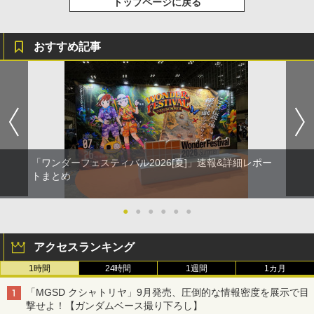
トップページに戻る
おすすめ記事
「ワンダーフェスティバル2026[夏]」速報&詳細レポー
トまとめ
●
●
●
●
●
●
アクセスランキング
1時間
24時間
1週間
1カ月
「MGSD クシャトリヤ」9月発売、圧倒的な情報密度を展示で目
撃せよ！【ガンダムベース撮り下ろし】