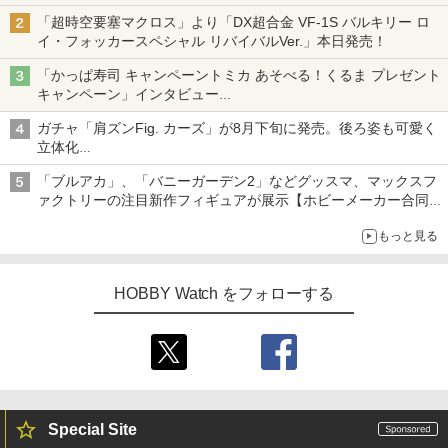
「超時空要塞マクロス」より「DX超合金 VF-1S バルキリー ロ
イ・フォッカースペシャル リバイバルVer.」本日発売！
「かっぱ寿司 キャンペーントミカ あそべる！くるま プレゼント
キャンペーン」インタビュー
子どもが楽しめるかっぱ寿司ならではの体験とコラボの楽しさを
ガチャ「肩ズンFig. カーズ」が8月下旬に発売。後ろ姿も可愛く
追求
立体化
ライトニング・マックィーンやメーターなど4種がラインナップ
「ブルアカ」、「バニーガーデン2」などグッスマ、マックスフ
ァクトリーの注目新作フィギュアが展示【ホビーメーカー合同展
示会】
もっと見る
HOBBY Watch をフォローする
Special Site