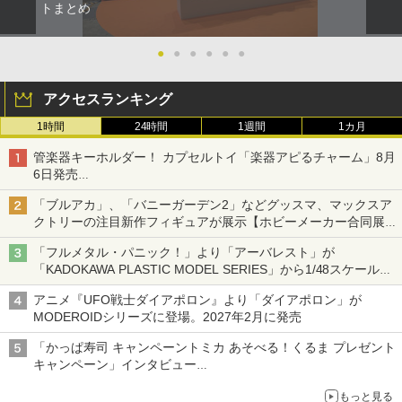
トまとめ
●
●
●
●
●
●
アクセスランキング
1時間
24時間
1週間
1カ月
管楽器キーホルダー！ カプセルトイ「楽器アピるチャーム」8月
6日発売
チューバ、テナサクなど5種各3色
「ブルアカ」、「バニーガーデン2」などグッスマ、マックスア
クトリーの注目新作フィギュアが展示【ホビーメーカー合同展示
会】
「フルメタル・パニック！」より「アーバレスト」が
「KADOKAWA PLASTIC MODEL SERIES」から1/48スケールで
登場！
アニメ『UFO戦士ダイアポロン』より「ダイアポロン」が
MODEROIDシリーズに登場。2027年2月に発売
「かっぱ寿司 キャンペーントミカ あそべる！くるま プレゼント
キャンペーン」インタビュー
子どもが楽しめるかっぱ寿司ならではの体験とコラボの楽しさを
もっと見る
追求