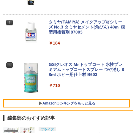
ダイキャスト製 塗装済み可動フィギュア
ンダム 1/144スケール 色分け済みプラモ
MINI-GT 1/64 マツダ RX-7 VeilSide
4
ルテッド タイヤ 4個入り 軽量LTインナ
デル
「ワイルド・スピードX3 TOKYO DRIF
東京マルイ 7.2V 500mAh マイクロ500
4
ー付属
￥22,602
T」The Fast and the Furious Tokyo D
バッテリー
￥4,848
rift ミニカー MGT01251-BL 【未定予
クラウンモデル AK47 10歳以上 エアー
【当店独自で＋P10倍★要エントリー】
4
￥2,145
4
約】
タミヤ(TAMIYA) メイクアップ材シリー
コッキングライフル ブラック
￥2,073
4
【中古】[FIG] The Vintage Collection
ズ No.3 タミヤセメント(角びん) 40ml 模
VC235 ARCトルーパー STAR WARS BA
型用接着剤 87003
TAMASHII NATIONS S.H.フィギュアー
￥2,380
TTLEFRONT II(スター・ウォーズ バト
￥4,761
4
ツ 呪術廻戦 伏黒甚爾 約155mm PVC&A
BANDAI SPIRITS(バンダイ スピリッツ)
ルフロント2) 完成品 可動フィギュア(F6
4
ジーフォース アルミサーボマウントセッ
5
BS製 塗装済み可動フィギュア
30MM xEXM-000 ゼノヴァルト 1/144ス
￥184
252) ハズブロ(20221231)
ト(XTRADA用オプションパーツ) GOP1
ケール 色分け済みプラモデル
東京マルイ CQフラッシュライト BK
5
59【ネコポス】Gフォース G-FORCE
￥13,400
JALオリジナル ワールドトラベル パス
￥2,261
東京マルイ No.10 ハイキャパ5.1 10歳以
5
5
￥2,813
ポートケース 日本航空 [BJB7093]JALU
￥2,140
上 電動ブローバック フルオート
￥2,524
X
GSIクレオス Mr.トップコート 水性プレ
5
ミアムトップコートスプレー つや消し 8
￥3,815
8ml ホビー用仕上材 B603
TAMASHII NATIONS S.H.フィギュアー
￥2,420
2026年9月予約 ガチャ【ntc.Puff アザラ
5
5
ツ 攻殻機動隊 THE GHOST IN THE SHE
Sachiプラモ VERTヤスリ Type-S 【プ
シマーカーチャーム コンプリート 6種セ
5
LL 草薙素子 約140mm PVC&ABS製 塗
ロモデラー共同開発】 超極細 ガラスヤ
￥710
ット カプセルトイ】
装済み可動フィギュア
スリ ５点セット ガンプラ プラモデル ゲ
ート処理 模型 フィギュア［知的財産権
￥2,280
登録済］ verty-s
￥9,618
Amazonランキングをもっと見る
￥2,320
編集部のおすすめ記事
プライズ