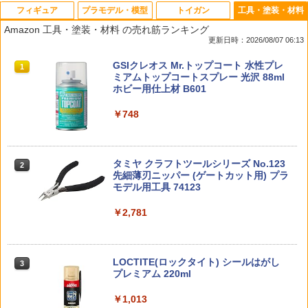
フィギュア
プラモデル・模型
トイガン
工具・塗装・材料
アクションベース4 ブラック (プラモデ
タカラトミー WKWB-02 エナジービース
メール便可 米軍 U.S. コンパスポーチ デ
【ネコポス対応】タミヤ/OP.113/インナ
1
1
1
1
Amazon 工具・塗装・材料 の売れ筋ランキング
ル)
ト ライトロング(フレイムver．) TFWK
ッドストック BP082NN アメリカ軍 GI L
ースポンジ
更新日時：2026/08/07 06:13
WB02EBライトロングフレイム [TFWK
C-1 ケース 小物入れ 実物ミリタリー 軍
WB02EBライトロングフレイム]
物 軍モノ 軍放出品
￥660
￥176
タカラトミー(TAKARA TOMY) T-SPAR
タカラトミー(TAKARA TOMY) T-SPAR
東京マルイ(TOKYO MARUI) No.25 コル
GSIクレオス Mr.トップコート 水性プレ
1
1
1
1
K トランスフォーマー ニューレジェンズ
K REALIZE MODEL リアライズモデル Z
ト ガバメント HG 18歳以上エアーHOP
ミアムトップコートスプレー 光沢 88ml
￥2,000
￥1,540
NL-07 サウンドウェーブ 可動フィギュア
OIDS ゾイド RMZ-025 ライガーゼロフ
ハンドガン
ホビー用仕上材 B601
ァルコン (ZBF) 色分け済み プラキット
RIDE 35401 1/10 M-シャシー用60サイズ
2
￥4,440
￥3,384
￥748
アクションベース8 [クリアカラー]
φ47ホイール 2個入り 10スポークホイー
2
￥8,334
タカラトミー トランスフォーマー WKB-
東京マルイ USP（電動）用マズルアダ
ル ホワイト
2
2
01 エナジービースト ライトロング TFW
プター
￥770
KB01エナジ-ビ-ストライトロング [TFW
￥495
タカラトミー(TAKARA TOMY) T-SPAR
東京マルイ (TOKYO MARUI) ガスブロー
タミヤ クラフトツールシリーズ No.123
KB01エナジ-ビ-ストライトロング]
2
2
2
￥1,562
K トランスフォーマー ニューレジェンズ
Blokees スター ウォーズ マンダロリア
バックマシンガン No.14 20式 5.56mm
先細薄刃ニッパー (ゲートカット用) プラ
2
NL-06 オートボット コスモス 可動フィ
ン&グローグー CC05 ディン ジャリン&
小銃 18歳以上 ガスブローバック
モデル用工具 74123
￥2,000
ギュア
グローグー ABS樹脂&PVC製 組み立て式
【ネコポス対応】EAGLE(イーグル)/TT0
3
プラスチックモデル
￥190,000
￥2,781
アクションベース6 [クリアカラー] ミラ
3
2-03V2/タミヤ TT02用フルボールベアリ
￥4,440
ーシールセット (プラモデル)【クレジッ
《サマーフェア》CYMA φ32mm×155m
ングセットV2
3
￥4,475
トカード決済限定】
m サイレンサー
2026年8月予約 ガチャ【mojojojo フィ
3
ギュアマスコット Vol.4 コンプリート 4
￥1,614
東京マルイ(TOKYO MARUI) No.21 H&K
LOCTITE(ロックタイト) シールはがし
￥1,086
種セット カプセルトイ】ガチャガチャ
￥1,573
3
3
TAMASHII NATIONS オリジン・オブ・
USP HG 18歳以上エアーHOPハンドガン
プレミアム 220ml
ガチャ フルコンプ
3
バルキリー 超時空要塞マクロス VF-1J
BANDAI SPIRITS(バンダイ スピリッツ)
3
バルキリー45th Anniv. 約225mm ABS&
RG 機動戦士ガンダム 逆襲のシャア νガ
￥3,409
￥1,013
￥2,180
RIDE 34405 1/10 M-シャシー用 60A ベ
4