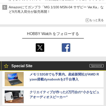
にて展示中
Amazonにてガンプラ「MG 1/100 MSN-04 サザビー Ver.Ka」な
ど9月再入荷分が販売再開！
もっと見る
HOBBY Watch をフォローする
Special Site
メモリ32GBでも予算内。産経新聞社がAMD R
yzen搭載dynabookを2千台導入
クリエイティブが作った2万円台の“小さなピュ
アオーディオスピーカー”