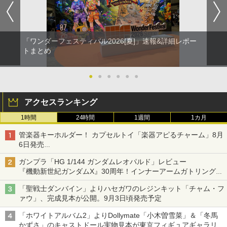
「ワンダーフェスティバル2026[夏]」速報&詳細レポー
トまとめ
●
●
●
●
●
●
アクセスランキング
1時間
24時間
1週間
1カ月
管楽器キーホルダー！ カプセルトイ「楽器アピるチャーム」8月
6日発売
チューバ、テナサクなど5種各3色
ガンプラ「HG 1/144 ガンダムレオパルド」レビュー
『機動新世紀ガンダムX』30周年！インナーアームガトリングの
変形機構まで再現し最新フォーマットでキット化！
「聖戦士ダンバイン」よりハセガワのレジンキット「チャム・フ
ァウ」、完成見本が公開。9月3日頃発売予定
「ホワイトアルバム2」よりDollymate「小木曽雪菜」＆「冬馬
かずさ」のキャストドール実物見本が東京フィギュアギャラリー