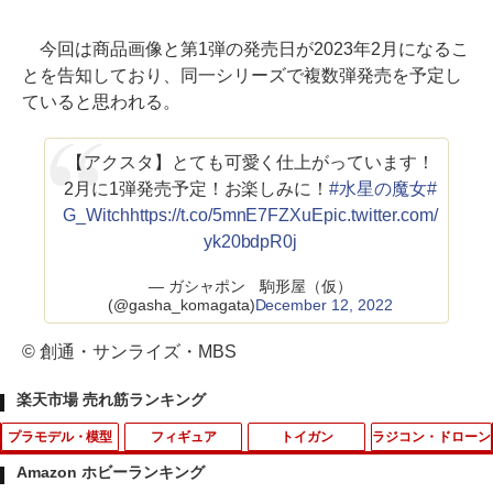
今回は商品画像と第1弾の発売日が2023年2月になるこ
とを告知しており、同一シリーズで複数弾発売を予定し
ていると思われる。
【アクスタ】とても可愛く仕上がっています！
2月に1弾発売予定！お楽しみに！
#水星の魔女
#
G_Witch
https://t.co/5mnE7FZXuE
pic.twitter.com/
yk20bdpR0j
— ガシャポン 駒形屋（仮）
(@gasha_komagata)
December 12, 2022
© 創通・サンライズ・MBS
楽天市場 売れ筋ランキング
プラモデル・模型
フィギュア
トイガン
ラジコン・ドローン
Amazon ホビーランキング