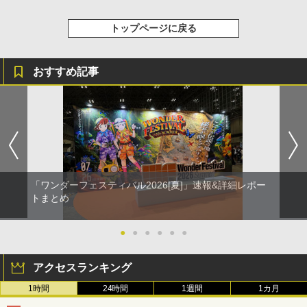
トップページに戻る
おすすめ記事
「ワンダーフェスティバル2026[夏]」速報&詳細レポー
トまとめ
●
●
●
●
●
●
アクセスランキング
1時間
24時間
1週間
1カ月