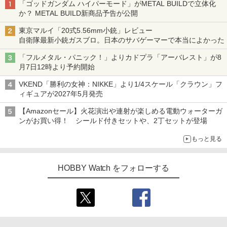
「ゴッドガンダム ハイパーモード」がMETAL BUILDで立体化
か？ METAL BUILD新商品予告が公開
東京マルイ「20式5.56mm小銃」レビュー
自衛隊最新小銃ガスブロ。日本のサバゲーマーで本当によかった
「フルメタル・パニック！」よりカドプラ「アーバレスト」が8
月7日12時より予約開始
VKEND「勝利の女神：NIKKE」より1/4スケール「クラウン」フ
ィギュアが2027年5月発売
【Amazonセール】火花演出や連射が楽しめる電動ウォーターガ
ンがお買い得！ シールド付きセットや、2丁セットが登場
もっと見る
HOBBY Watch をフォローする