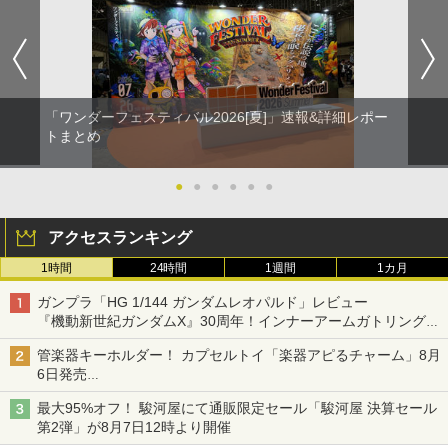
「ワンダーフェスティバル2026[夏]」速報&詳細レポー
トまとめ
●
●
●
●
●
●
アクセスランキング
1時間
24時間
1週間
1カ月
ガンプラ「HG 1/144 ガンダムレオパルド」レビュー
『機動新世紀ガンダムX』30周年！インナーアームガトリングの
変形機構まで再現し最新フォーマットでキット化！
管楽器キーホルダー！ カプセルトイ「楽器アピるチャーム」8月
6日発売
チューバ、テナサクなど5種各3色
最大95%オフ！ 駿河屋にて通販限定セール「駿河屋 決算セール
第2弾」が8月7日12時より開催