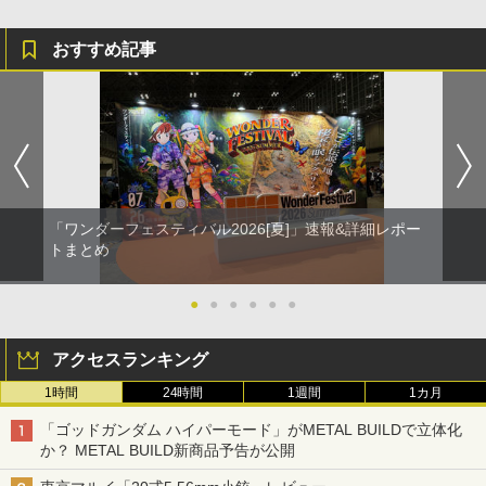
おすすめ記事
「ワンダーフェスティバル2026[夏]」速報&詳細レポー
トまとめ
●
●
●
●
●
●
アクセスランキング
1時間
24時間
1週間
1カ月
「ゴッドガンダム ハイパーモード」がMETAL BUILDで立体化
か？ METAL BUILD新商品予告が公開