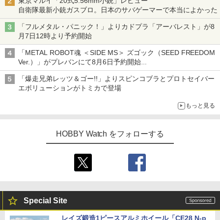
東京マルイ「20式5.56mm小銃」レビュー
自衛隊最新小銃ガスブロ。日本のサバゲーマーで本当によかった
「フルメタル・パニック！」よりカドプラ「アーバレスト」が8
月7日12時より予約開始
「METAL ROBOT魂 ＜SIDE MS＞ ズゴック（SEED FREEDOM
Ver.）」がプレバンにて8月6日予約開始
「METAL ROBOT魂 ＜SIDE MS＞ キャバリアーアイフリッド」
「爆走兄弟レッツ＆ゴー!!」よりスピンコブラとプロトセイバー
も同時予約開始
エボリューションがトミカで登場
もっと見る
HOBBY Watch をフォローする
Special Site
レイズ鍛造1ピースアルミホイール「CE28 N-p