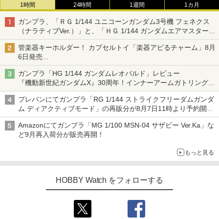
1時間
24時間
1週間
1カ月
ガンプラ、「ＲＧ 1/144 ユニコーンガンダム3号機 フェネクス
（ナラティブVer.）」と、「ＨＧ 1/144 ガンダムエアマスターバ
ースト」再販
管楽器キーホルダー！ カプセルトイ「楽器アピるチャーム」8月
6日発売
チューバ、テナサクなど5種各3色
ガンプラ「HG 1/144 ガンダムレオパルド」レビュー
『機動新世紀ガンダムX』30周年！インナーアームガトリングの
変形機構まで再現し最新フォーマットでキット化！
プレバンにてガンプラ「RG 1/144 ストライクフリーダムガンダ
ム ディアクティブモード」の再販分が8月7日11時より予約開
始！
Amazonにてガンプラ「MG 1/100 MSN-04 サザビー Ver.Ka」な
ど9月再入荷分が販売再開！
もっと見る
HOBBY Watch をフォローする