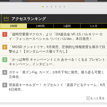
●
●
●
●
●
●
アクセスランキング
1時間
24時間
1週間
1カ月
「超時空要塞マクロス」より「DX超合金 VF-1S バルキリー ロ
イ・フォッカースペシャル リバイバルVer.」本日発売！
「MGSD クシャトリヤ」9月発売、圧倒的な情報密度を展示で目
撃せよ！【ガンダムベース撮り下ろし】
「かっぱ寿司 キャンペーントミカ あそべる！くるま プレゼント
キャンペーン」インタビュー
子どもが楽しめるかっぱ寿司ならではの体験とコラボの楽しさを
ガチャ「肩ズンFig. カーズ」が8月下旬に発売。後ろ姿も可愛く
追求
立体化
ライトニング・マックィーンやメーターなど4種がラインナップ
管楽器キーホルダー！ カプセルトイ「楽器アピるチャーム」8月
6日発売
チューバ、テナサクなど5種各3色
もっと見る