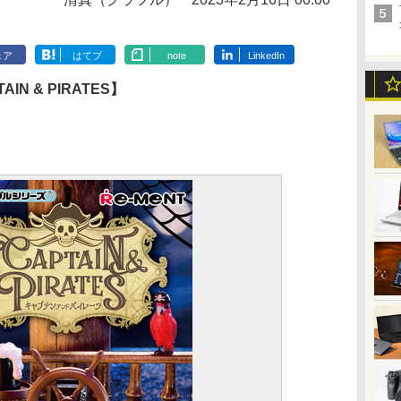
ェア
はてブ
note
LinkedIn
N & PIRATES】