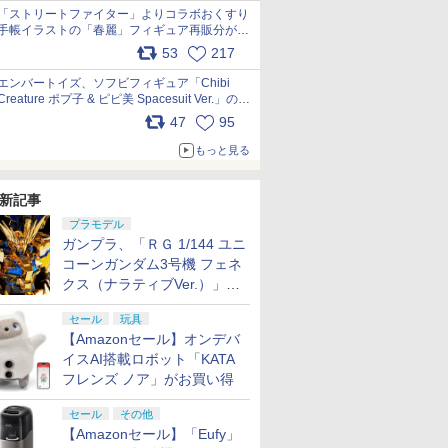
「ストリートファイター」よりコラボおくすり
手帳イラストの「春麗」フィギュア再販分が本
日出荷開始 pic.x.com/toUc1MHr41
53
217
エンバートイズ、ソフビフィギュア「Chibi
Creature ポプ子 & ピピ美 Spacesuit Ver.」の発
売中止を発表 pic.x.com/Ri45iFeYjn
47
95
もっと見る
新記事
プラモデル
ガンプラ、「ＲＧ 1/144 ユニ
コーンガンダム3号機 フェネ
クス（ナラティブVer.）」
と、「ＨＧ 1/144 ガンダムエ
セール
玩具
アマスターバースト」再販
【Amazonセール】オンデバ
イスAI搭載ロボット「KATA
フレンズ ノア」がお買い得
セール
その他
【Amazonセール】「Eufy」