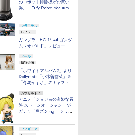
のロボット掃除機がお買い
得。「Eufy Robot Vacuum
Omni S2」も対象に
プラモデル
レビュー
ガンプラ「HG 1/144 ガンダ
ムレオパルド」レビュー
ドール
特別企画
「ホワイトアルバム2」より
Dollymate「小木曽雪菜」＆
「冬馬かずさ」のキャストド
ール実物見本が東京フィギュ
カプセルトイ
アギャラリーにて展示中
アニメ「ジョジョの奇妙な冒
険 ストーンオーシャン」が
ガチャ「肩ズンFig.」シリー
ズに登場
フィギュア