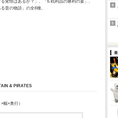
賭ける覚悟はあるか？」、「6.戦利品の勝利の宴」、
ある昔の物語」の全8種。
最
N & PIRATES
さ×幅×奥行）