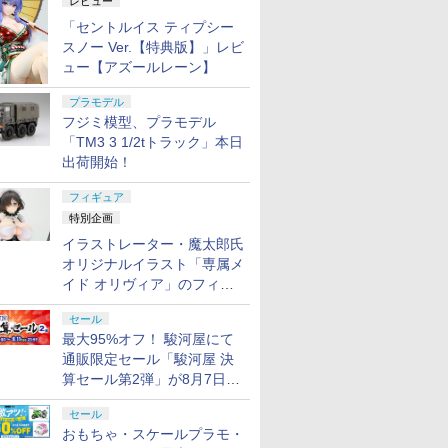
レビュー
「セントルイス ティプシー
スノー Ver.【特典版】」レビ
ュー【アズールレーン】
プラモデル
フジミ模型、プラモデル
「TM3 3 1/2tトラック」本日
出荷開始！
フィギュア
特別企画
イラストレーター・魔太郎氏
オリジナルイラスト「専属メ
イド オリヴィア」のフィギ
ュア彩色原型が東京フィギュ
セール
アギャラリーにて展示中
最大95%オフ！ 駿河屋にて
通販限定セール「駿河屋 決
算セール第2弾」が8月7日12
時より開催
セール
おもちゃ・スケールプラモ・