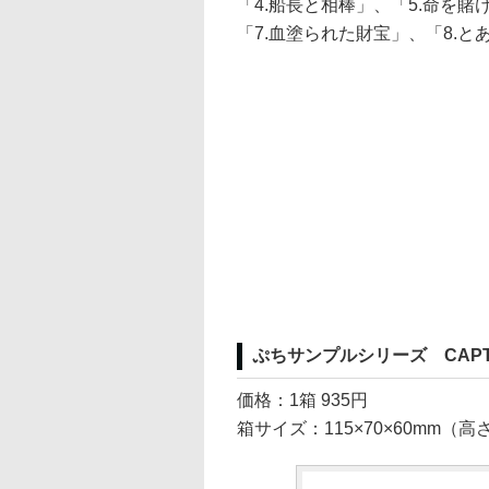
「4.船長と相棒」、「5.命を
「7.血塗られた財宝」、「8.と
ぷちサンプルシリーズ CAPTAI
価格：1箱 935円
箱サイズ：115×70×60mm（高