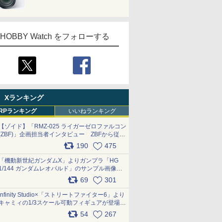
HOBBY Watch をフォローする
Xランキング
RPランキング
いいねランキング
【ゾイド】「RMZ-025 ライガーゼロファルコン
(ZBF)」企画担当者インタビュー ZBFから従来
デザインまで再現可能なボリューム満点のキッ
190
475
ト pic.x.com/6zOqQAQKkX
「機動新世紀ガンダムX」よりガンプラ「HG
1/144 ガンダムレオパルド」のサンプル画像が
公開！ 8月8日発売予定
69
301
pic.x.com/lTnGoAKCSY
Infinity Studio×「ストリートファイター6」より
キャミィの1/3スケール可動フィギュアが登場
pic.x.com/Eam6ArWJLs
54
267