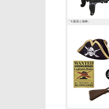
「4.船長と相棒」