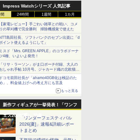
Impress Watchシリーズ 人気記事
時間
24時間
1週間
1カ月
【家電レビュー】手ごわい雑草との戦い、コメ
リの草刈機で完全勝利 掃除機感覚で使えた
NTT島田社長、ソフトバンクのセブン出資に「d
ポイント使えるようにして」
ミスド「Mrs. GREEN APPLE」のコラボドーナ
ツ4種、いよいよ発売！
「リサ・ラーソン」がま口ポーチ付録、大人の
おしゃれ手帖 10月号。ジャカード織の北欧猫デ
ザイン
ドコモ前田社長が「ahamo40GB化は検証のた
め」、料金値上げへの考え方にも言及
もっと見る
新作フィギュアが一挙発表！「ワンフ
ェス2026[夏]」特集
「ワンダーフェスティバル
2026[夏]」速報&詳細レポー
トまとめ