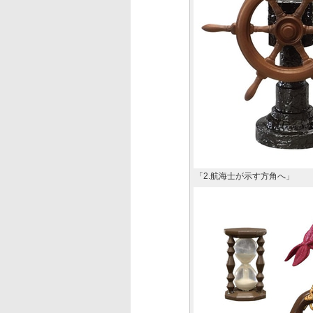
「2.航海士が示す方角へ」