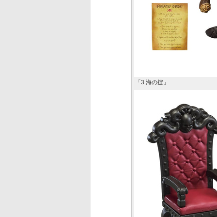
「3.海の掟」