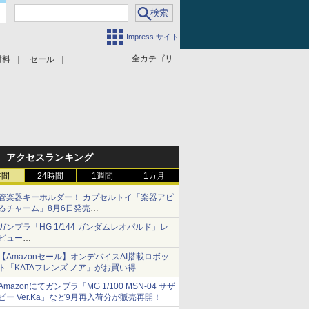
Impress サイト
全カテゴリ
材料
セール
アクセスランキング
時間
24時間
1週間
1カ月
管楽器キーホルダー！ カプセルトイ「楽器アピ
るチャーム」8月6日発売
チューバ、テナサクなど5種各3色
ガンプラ「HG 1/144 ガンダムレオパルド」レ
ビュー
『機動新世紀ガンダムX』30周年！インナーア
【Amazonセール】オンデバイスAI搭載ロボッ
ームガトリングの変形機構まで再現し最新フォ
ト「KATAフレンズ ノア」がお買い得
ーマットでキット化！
Amazonにてガンプラ「MG 1/100 MSN-04 サザ
ビー Ver.Ka」など9月再入荷分が販売再開！