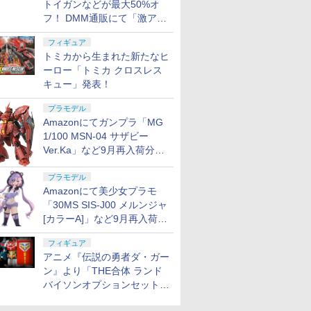
トイガンなどが最大50%オ
フ！ DMM通販にて「激ア
ツ！おもちゃ・ホビー夏セー
フィギュア
ル」が開催
トミカから生まれた新たなヒ
ーロー「トミカ クロスレス
キュー」発表！
プラモデル
Amazonにてガンプラ「MG
1/100 MSN-04 サザビー
Ver.Ka」など9月再入荷分が
販売再開！
プラモデル
Amazonにて美少女プラモ
「30MS SIS-J00 メルンジャ
[カラーA]」など9月再入荷分
が販売再開！
フィギュア
アニメ『伝説の勇者ダ・ガー
ン』より「THE合体 ランド
バイソンオプションセット」
が8月7日から予約受付開始！