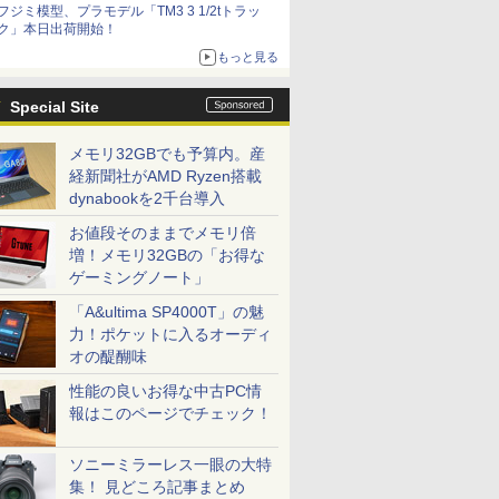
フジミ模型、プラモデル「TM3 3 1/2tトラッ
ク」本日出荷開始！
もっと見る
Special Site
メモリ32GBでも予算内。産
経新聞社がAMD Ryzen搭載
dynabookを2千台導入
お値段そのままでメモリ倍
増！メモリ32GBの「お得な
ゲーミングノート」
「A&ultima SP4000T」の魅
力！ポケットに入るオーディ
オの醍醐味
性能の良いお得な中古PC情
報はこのページでチェック！
ソニーミラーレス一眼の大特
集！ 見どころ記事まとめ