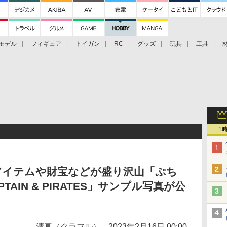
モデル
フィギュア
トイガン
RC
グッズ
玩具
工具
1
アイテムや財宝などが盛り沢山「ぷち
AIN & PIRATES」サンプル写真が公
清真（クラフル）
2023年2月16日 00:00