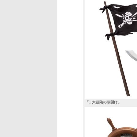
「1.大冒険の幕開け」