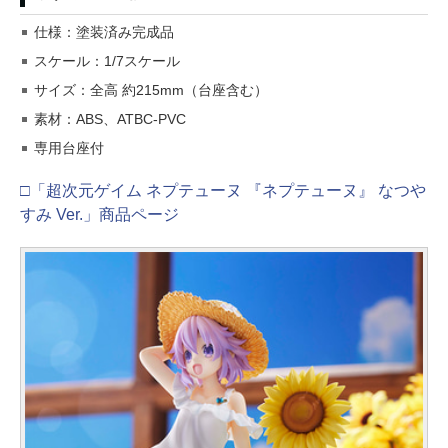
仕様：塗装済み完成品
スケール：1/7スケール
サイズ：全高 約215mm（台座含む）
素材：ABS、ATBC-PVC
専用台座付
□「超次元ゲイム ネプテューヌ 『ネプテューヌ』 なつや
すみ Ver.」商品ページ