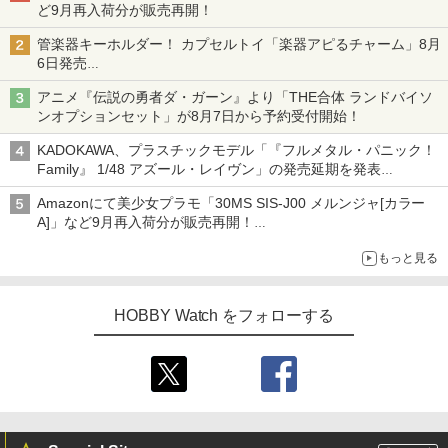
ど9月再入荷分が販売再開！
管楽器キーホルダー！ カプセルトイ「楽器アピるチャーム」8月
6日発売
チューバ、テナサクなど5種各3色
アニメ『伝説の勇者ダ・ガーン』より「THE合体 ランドバイソ
ンオプションセット」が8月7日から予約受付開始！
KADOKAWA、プラスチックモデル「『フルメタル・パニック！
Family』 1/48 アズール・レイヴン」の発売延期を発表
8月から9月に延期
Amazonにて美少女プラモ「30MS SIS-J00 メルンジャ[カラー
A]」など9月再入荷分が販売再開！
「FGO×30MS」コラボプラモ「30MS アルトリア・キャスタ
もっと見る
ー」も確認
HOBBY Watch をフォローする