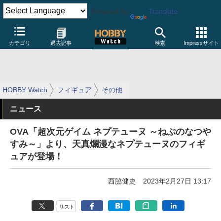
Powered by
Translate
カテゴリ
過去記事
検索
Impressサイト
HOBBY Watch
フィギュア
その他
ニュース
OVA「超次元ゲイム ネプテューヌ ～ねぷのなつや
すみ～」より、天真爛漫なネプテューヌのフィギ
ュアが登場！
西脇健史
2023年2月27日 13:17
リスト