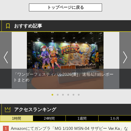
トップページに戻る
おすすめ記事
「ワンダーフェスティバル2026[夏]」速報&詳細レポー
トまとめ
●
●
●
●
●
●
アクセスランキング
1時間
24時間
1週間
1カ月
Amazonにてガンプラ「MG 1/100 MSN-04 サザビー Ver.Ka」な