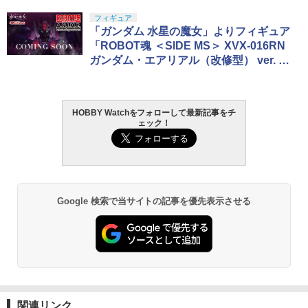
東京マルイ(TOKYO MARUI) No.25 コル
GSIクレオス Mr.トップコート 水性プレ
フィギュア
1
1
ト ガバメント HG 18歳以上エアーHOP
ミアムトップコートスプレー 光沢 88ml
「ガンダム 水星の魔女」よりフィギュア
ハンドガン
ホビー用仕上材 B601
「ROBOT魂 ＜SIDE MS＞ XVX-016RN
ガンダム・エアリアル（改修型） ver. A.
￥3,384
￥748
N.I.M.E.」商品化決定！
HOBBY Watchをフォローして最新記事をチ
東京マルイ (TOKYO MARUI) ガスブロー
LOCTITE(ロックタイト) シールはがし
2
2
ェック！
バックマシンガン No.14 20式 5.56mm
プレミアム 220ml
小銃 18歳以上 ガスブローバック
￥962
￥225,000
Google 検索で当サイトの記事を優先表示させる
タミヤ クラフトツールシリーズ No.123
東京マルイ(TOKYO MARUI) No.21 H&K
3
3
先細薄刃ニッパー (ゲートカット用) プラ
USP HG 18歳以上エアーHOPハンドガン
モデル用工具 74123
￥3,409
￥2,674
東京マルイ(TOKYO MARUI) No.16 H&K
4
関連リンク