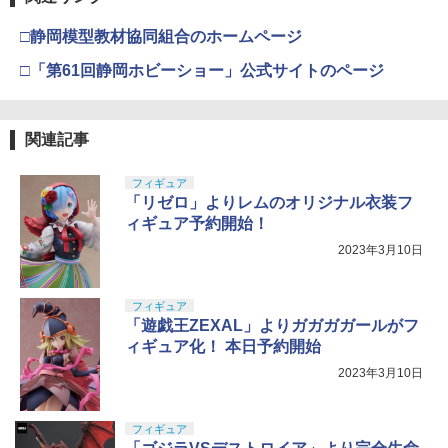
タミヤ(TAMIYA) メイクアップ材シリー
USP 10歳以上エアーHOPハンドガン 手
4
ズ No.3 タミヤセメント(角びん) 40ml 模
動
□静岡模型教材協同組合のホームページ
型用接着剤 87003
￥2,666
□「第61回静岡ホビーショー」公式サイトのページ
￥184
東京マルイ No.10 ハイキャパ5.1 10歳以
5
関連記事
GSIクレオス Mr.トップコート 水性プレ
上 電動ブローバック フルオート
5
ミアムトップコートスプレー つや消し 8
8ml ホビー用仕上材 B603
フィギュア
￥3,815
「リゼロ」よりレムのオリジナル衣装フ
￥710
ィギュア予約開始！
2023年3月10日
フィギュア
「遊戯王ZEXAL」よりガガガガールがフ
ィギュア化！ 本日予約開始
2023年3月10日
フィギュア