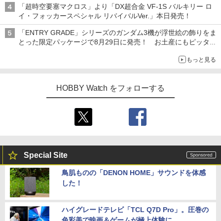
「超時空要塞マクロス」より「DX超合金 VF-1S バルキリー ロ
追求
イ・フォッカースペシャル リバイバルVer.」本日発売！
「ENTRY GRADE」シリーズのガンダム3機が浮世絵の飾りをま
とった限定パッケージで8月29日に発売！ お土産にもピッタ
リ!?【ガンダムベース撮り下ろし】
もっと見る
HOBBY Watch をフォローする
Special Site
鳥肌ものの「DENON HOME」サウンドを体感
した！
ハイグレードテレビ「TCL Q7D Pro」。圧巻の
色彩美で映画＆ゲームが極上体験に